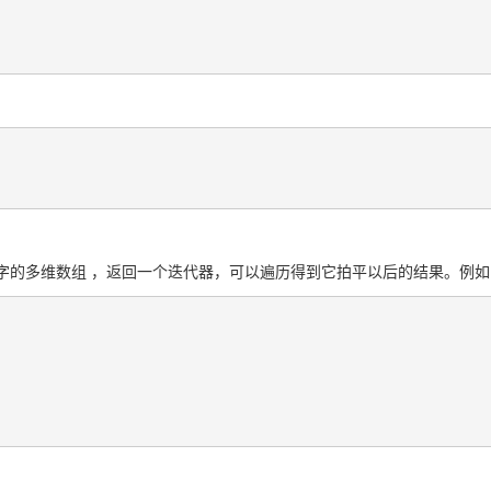
受一个仅包含数字的多维数组 ，返回一个迭代器，可以遍历得到它拍平以后的结果。例