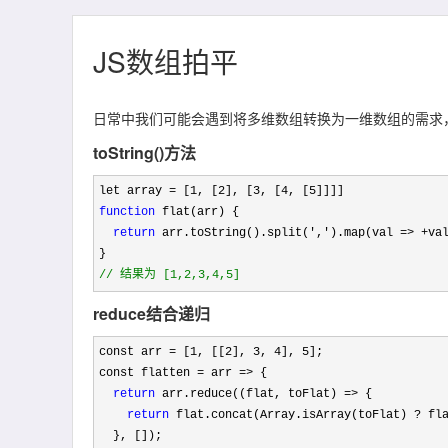
JS数组拍平
日常中我们可能会遇到将多维数组转换为一维数组的需求
toString()方法
let array = [1, [2], [3, [4, [5
function
 flat(arr) {

return
 arr.toString().split(',').map(val => +va
//
 结果为 [1,2,3,4,5]
reduce结合递归
const arr = [1, [[2], 3, 4], 5
];

const flatten 
= arr =>
 {

return
 arr.reduce((flat, toFlat) =>
 {

return
 flat.concat(Array.isArray(toFlat) ?
 fla
  }, []);
