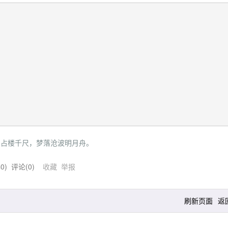
dam 归来卧占楼千尺，梦落沧波明月舟。
40
) 评论(
0
)
收藏
举报
刷新页面
返