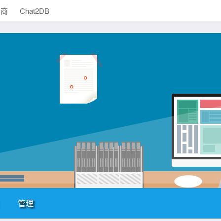
助商
Chat2DB
管理