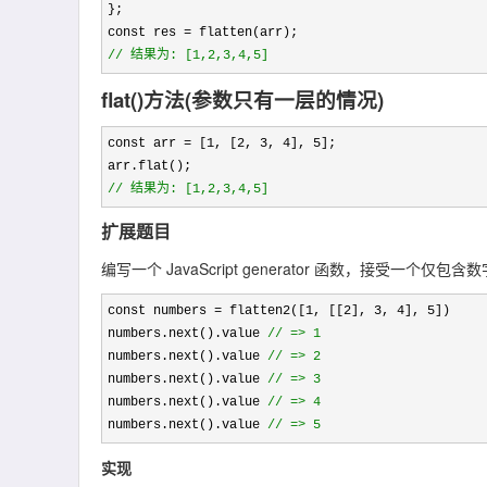
};

const res 
=
//
 结果为: [1,2,3,4,5]
flat()方法(参数只有一层的情况)
const arr = [1, [2, 3, 4], 5
];

//
 结果为: [1,2,3,4,5]
扩展题目
编写一个 JavaScript generator 函数，接
const numbers = flatten2([1, [[2], 3, 4], 5
])

numbers.next().value 
//
 => 1
numbers.next().value 
//
 => 2
numbers.next().value 
//
 => 3
numbers.next().value 
//
 => 4
numbers.next().value 
//
 => 5
实现