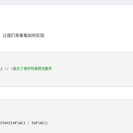
，让我们来看看如何实现
l) 
//
 +是为了将字符串转为数字
tten(toFlat) : toFlat);
