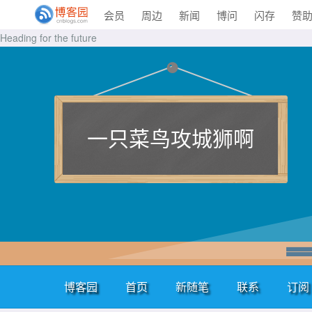
会员
周边
新闻
博问
闪存
赞
Heading for the future
一只菜鸟攻城狮啊
博客园
首页
新随笔
联系
订阅