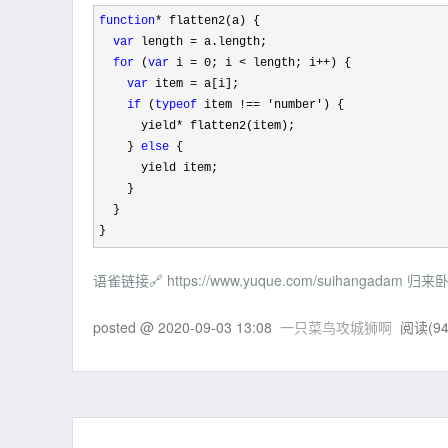
function
*
 flatten2(a) {

var
 length =
 a.length;

for
 (
var
 i = 0; i < length; i++
) {

var
 item =
 a[i];

if
 (
typeof
 item !== 'number'
) {

      yield
*
 flatten2(item);

    } 
else
 {

      yield item;

    }

  }

}
语雀链接🔗 https://www.yuque.com/suihanga
posted @
2020-09-03 13:08
一只菜鸟攻城狮啊
阅读(
9