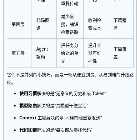
重复传输
减少盲
代码图
收割检
下篇覆
第四层
搜，缩短
谱
索成本
盖
检索链路
把任务分
提升长
Agent
下篇覆
第五层
给对的单
期可维
架构
盖
元
护性
它们不是并列的小技巧，而是一条从便宜到贵、从易到难的升级路
径。
使用习惯
解决的是“无意义的历史和废 Token”
模型路由
解决的是“贵模型干便宜活”
Context 工程
解决的是“同样前缀重复发送”
代码图谱
解决的是“每次都从零找代码”