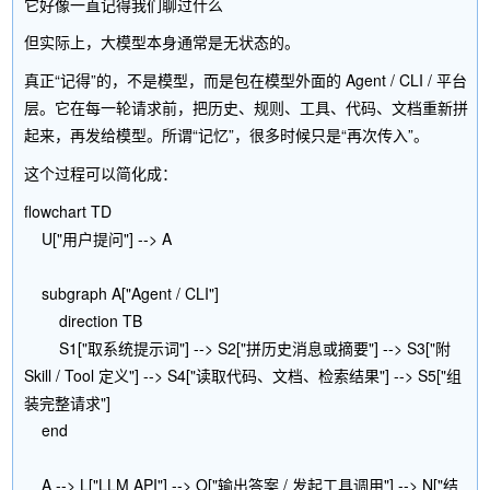
但实际上，大模型本身通常是无状态的。
真正“记得”的，不是模型，而是包在模型外面的 Agent / CLI / 平台
层。它在每一轮请求前，把历史、规则、工具、代码、文档重新拼
起来，再发给模型。所谓“记忆”，很多时候只是“再次传入”。
这个过程可以简化成：
flowchart TD

    U["用户提问"] --> A

    subgraph A["Agent / CLI"]

        direction TB

        S1["取系统提示词"] --> S2["拼历史消息或摘要"] --> S3["附 
Skill / Tool 定义"] --> S4["读取代码、文档、检索结果"] --> S5["组
装完整请求"]

    end

    A --> L["LLM API"] --> O["输出答案 / 发起工具调用"] --> N["结