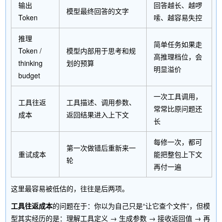
输出
回答越长、越啰
模型最终回答的文字
Token
嗦、越容易失控
推理
简单任务如果走
Token /
模型内部用于思考和规
高推理档位，会
thinking
划的预算
明显溢价
budget
一次工具调用，
工具往返
工具描述、调用参数、
常常比原问题还
成本
返回结果进入上下文
长
每修一次，都可
第一次做错后重新来一
重试成本
能把整包上下文
轮
再付一遍
这里最容易被低估的，往往是后两项。
工具往返成本
的问题在于：你以为自己只是“让它查个文件”，但模
型其实经历的是：理解工具定义 → 生成参数 → 接收返回值 → 再