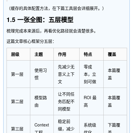
（缓存的具体配置方法，在下篇工具层会详细展开。）
1.5 一张全图：五层模型
梳理完成本来源后，再看优化路径就会清楚很多。
这篇文章核心框架分五层：
层级
主题
作用
特点
覆盖
先减少无
零成
使用习
本篇覆
第一层
意义上下
本，立
惯
盖
文
刻可做
让不同任
模型路
ROI 最
本篇覆
第二层
务匹配不
由
高
盖
同模型
稳定前
Context
系统级
下篇覆
第三层
缀，减少
工程
优化
盖