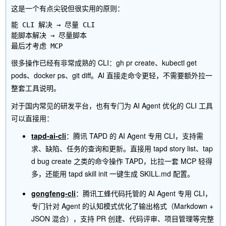
这是一个有点尖锐但很实用的原则：
能 CLI 解决 → 尽量 CLI

能脚本解决 → 尽量脚本

很多操作已经有非常成熟的 CLI：
gh pr create
、
kubectl get
pods
、
docker ps
、
git diff
。AI 直接走命令更轻，不需要额外拉一
整套工具说明。
对于国内常见的研发平台，也有专门为 AI Agent 优化的 CLI 工具
可以直接用：
tapd-ai-cli
：腾讯 TAPD 的 AI Agent 专用 CLI，支持需
求、缺陷、任务的查询和更新。直接用
tapd story list
、
tap
d bug create
之类的命令操作 TAPD，比拉一套 MCP 轻得
多，还能用
tapd skill init
一键生成 SKILL.md 配置。
gongfeng-cli
：腾讯工蜂代码托管的 AI Agent 专用 CLI，
专门针对 Agent 的认知模式优化了输出格式（Markdown +
JSON 混合），支持 PR 创建、代码评审、项目管理等完整