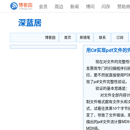
会员
周边
新闻
博问
闪存
赞助
深蓝居
博客园
首页
新随笔
联系
订阅
用C#实现pdf文件
现在对文件的完整性验证
发票用专门的扫描程序扫描
印，要不然就直接使用P
现了pdf文件完整性验证。
验证的基本思路是：
对文件全部内容计算其M
制文件格式都有文件头和
式，试着往其第10个字节
变了，导致了文件错误，原
描出的pdf文件流计算M
MD5值。