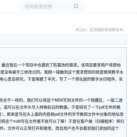
所有博客
当前博客
关注AI、区块链和其他新技术。
最近我在一个项目中也遇到了防篡改的需求。该项目要求用户将原始
df是没有被手工修改过的。我刚一接触到这个需求想到的就是使用数字水
没有心思去研究，于是琢磨了半天，写了一个简化版的数字水印程序，实
全不一样的，我们可以将这个MD5写到文件的一个隐藏区，一般二进
或可以在文件头写入特殊标记的数据。于是研究了一下pdf文件的格
”。原来是写在头上面的内容将pdf文件的字节数和文件中对象的地址改
们将这个md5写在文件尾不就可以了嘛！于是在客户端（扫描程序）将扫
df文件。文件可以正常打开和使用，而且用户也不会看到我们添加的这个