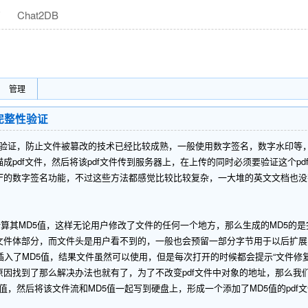
商
Chat2DB
管理
的完整性验证
，防止文件被篡改的技术已经比较成熟，一般使用数字签名，数字水印等，
成pdf文件，然后将该pdf文件传到服务器上，在上传的同时必须要验证这个p
DF的数字签名功能，不过这些方法都感觉比较比较复杂，一大堆的英文文档也
D5值，这样无论用户修改了文件的任何一个地方，那么生成的MD5的是完
文件体部分，而文件头是用户看不到的，一般也会预留一部分字节用于以后扩展，
插入了MD5值，结果文件虽然可以使用，但是每次打开的时候都会提示“文件修复
因找到了那么解决办法也就有了，为了不改变pdf文件中对象的地址，那么我
D5值，然后将该文件流和MD5值一起写到硬盘上，形成一个添加了MD5值的p