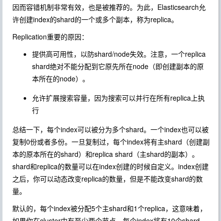
因而容错机制非常有效，也是被推荐的。为此，Elasticsearch允
许创建index的shard的一个或多个副本，称为replica。
Replication重要的原因：
提供高可用性，以防shard/node失效。注意，一个replica
shard绝对不能分配到它原先所在node（即创建副本的原
本所在的node）。
允许扩展搜索容量，因为搜索可以并行在所有replica上执
行
总结一下，每个index可以被分为多个shard。一个index也可以被
复制0份或者多份。一旦复制过，每个index将有主shard（创建副
本的原本所在的shard）和replica shard（主shard的副本）。
shard和replica的数量可以在index创建的时候自定义。index创建
之后，你可以动态改变replica的数量，但是不能改变shard的数
量。
默认的，每个index被分配5个主shard和1个replica，这意味着，
如果你在cluster中有至少两个节点，每个index将有10个shard，