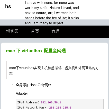
I strove with none, for none was
hs
worth my strife; Nature I loved, and
next to nature, art; I warmed both
hands before the fire of life; It sinks
and I am ready to depart.
博客园
首页
管理
mac 下 virtualbox 配置全网通
mac下virtualbox实现主机和虚拟机、虚拟机和外网互访的方
案
全局添加Host-Only网络
Adapter
IPv4 Address：
192.168
.
56.1
IPv4 Network Mask：
255.255
.
255.0