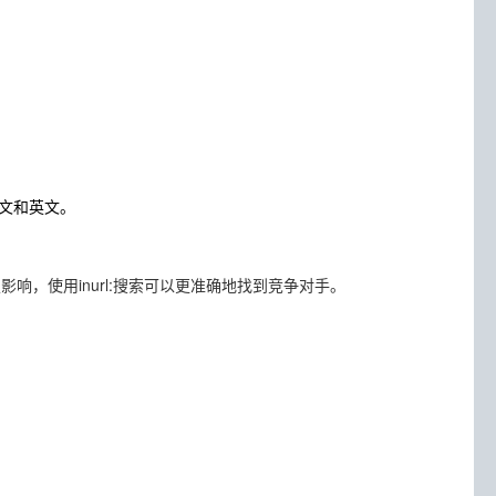
持中文和英文。
定影响，使用inurl:搜索可以更准确地找到竞争对手。