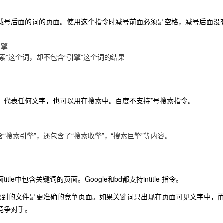
减号后面的词的页面。使用这个指令时减号前面必须是空格，减号后面没有空
引擎
索”这个词，却不包含“引擎”这个词的结果
，代表任何文字，也可以用在搜索中。百度不支持*号搜索指令。
擎
“搜索引擎”，还包含了“搜索收擎”，“搜索巨擎”等内容。
tle中包含关键词的页面。Google和bd都支持intitle 指令。
e 指令找到的文件是更准确的竞争页面。如果关键词只出现在页面可见文字中，
竞争对手。