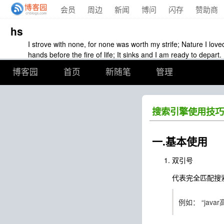
会员
周边
新闻
博问
闪存
赞助商
hs
I strove with none, for none was worth my strife; Nature I love
hands before the fire of life; It sinks and I am ready to depart.
博客园
首页
新随笔
管理
搜索引擎使用技巧
一.基本使用
双引号
代表完全匹配搜
例如： “jav