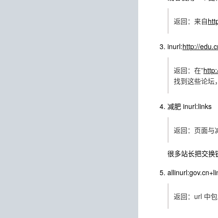
返回：来自
htt
inurl:
http://edu.
返回：在”
http
找到这些论坛
减肥 inurl:links
返回：页面与减
很多站长把交换链
allinurl:gov.cn+l
返回：url 中