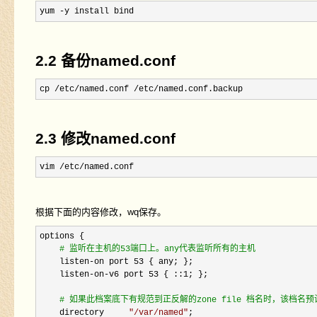
yum -y install bind
2.2 备份named.conf
cp /etc/named.conf /etc/named.conf.backup
2.3 修改named.conf
vim /etc/named.conf
根据下面的内容修改，wq保存。
options {

#
 监听在主机的53端口上。any代表监听所有的主机
    listen-on port 53
 { any; };

    listen
-on-v6 port 53 { ::1
; };

#
 如果此档案底下有规范到正反解的zone file 档名时，该档名
    directory     
"
/var/named
"
;
