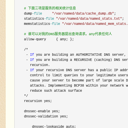
#
 下面三项是服务的相关统计信息
    dump
-file
"
/var/named/data/cache_dump.db
"
;

    statistics
-file
"
/var/named/data/named_stats.txt
"
;

    memstatistics
-file
"
/var/named/data/named_mem_stats.
#
 谁可以对我的DNS服务器提出查询请求。any代表任何人
    allow-
query     { any; };

/* 

     - 
If
 you are building an AUTHORITATIVE DNS server, 
- 
If
 you are building a RECURSIVE (caching) DNS ser
       recursion. 

- 
If
 your recursive DNS server has a public IP addr
       control to limit queries to your legitimate users
       cause your server to become part of large scale D
       attacks. Implementing BCP38 within your network w
       reduce such attack surface 

*/
    recursion yes;

    dnssec
-
enable yes;

    dnssec
-
validation yes;

        dnssec
-
lookaside auto;
