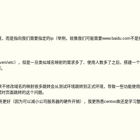
是指向我们需要指定的ip（举例，就像我们可能需要www.baidu.com不是
32\drivers\etc），但是一旦类似域名映射的需求多了、使用人数多了之后，搭建一
可。
果不修改域名的映射很多跳转会从测试环境跳转到正式环境，导致一些功能使
测试时页面跳转的这个问题。
务更好（因为可以减小公司服务器的硬件开销），我更熟悉centos故还是学习整理
。