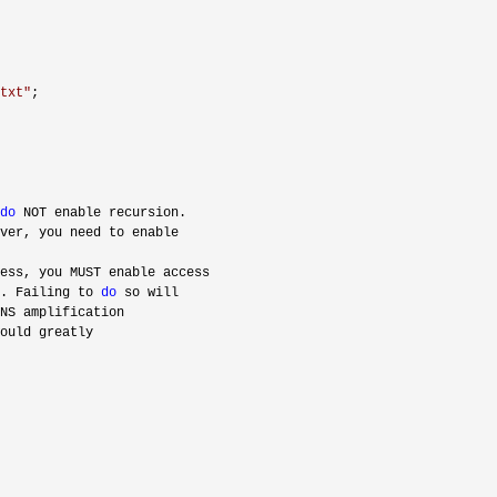
txt
"
;

do
 NOT enable recursion.

ver, you need to enable 

ess, you MUST enable access 

. Failing to 
do
 so will

NS amplification 

ould greatly
