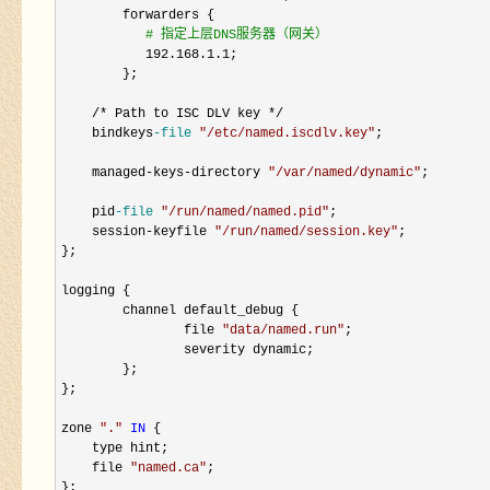
        forwarders { 

#
 指定上层DNS服务器（网关）
           192.168.1.1
;

        };

/* Path to ISC DLV key */
    bindkeys
-file
"
/etc/named.iscdlv.key
"
;

    managed
-keys-directory 
"
/var/named/dynamic
"
;

    pid
-file
"
/run/named/named.pid
"
;

    session
-keyfile 
"
/run/named/session.key
"
;

};

logging {

        channel default_debug {

                file 
"
data/named.run
"
;

                severity dynamic;

        };

};

zone 
"
.
"
IN
 {

    type hint;

    file 
"
named.ca
"
;

};
