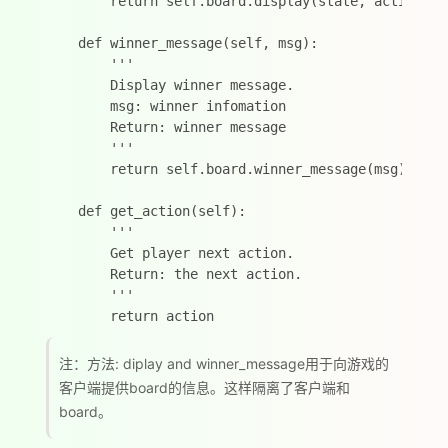
        return self.board.display(state, action)

    def winner_message(self, msg):

        '''

        Display winner message.

        msg: winner infomation

        Return: winner message

        '''

        return self.board.winner_message(msg)

    def get_action(self):

        '''

        Get player next action.

        Return: the next action.

        '''

注：方法: diplay and winner_message用于向游戏的
客户端提供board的信息。这样隔离了客户端和
board。