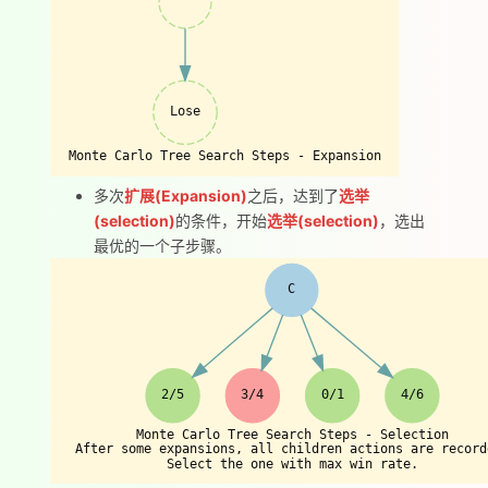
Lose
Monte Carlo Tree Search Steps - Expansion
多次
扩展(Expansion)
之后，达到了
选举
(selection)
的条件，开始
选举(selection)
，选出
最优的一个子步骤。
C
2/5
3/4
0/1
4/6
Monte Carlo Tree Search Steps - Selection
After some expansions, all children actions are record
Select the one with max win rate.