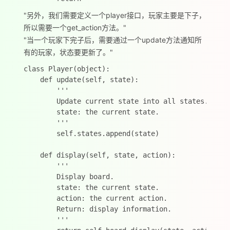
"另外，我们需要定义一个player接口，玩家主要是下子，
所以需要一个get_action方法。"
"当一个玩家下完子后，需要通过一个update方法通知所
有的玩家，状态要更新了。"
class Player(object):

    def update(self, state):

        '''

        Update current state into all states.

        state: the current state.

        '''

        self.states.append(state)

    def display(self, state, action):

        '''

        Display board.

        state: the current state.

        action: the current action.

        Return: display information.

        '''
