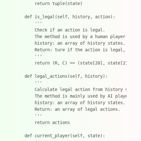
        return tuple(state)

    def is_legal(self, history, action):

        '''

        Check if an action is legal.

        The method is used by a human player to val
        history: an array of history states.

        Return: ture if the action is legal, otherw
        '''

        return (R, C) == (state[20], state[21])

    def legal_actions(self, history):

        '''

        Calculate legal action from history states.
        The method is mainly used by AI players.

        history: an array of history states.

        Return: an array of legal actions.

        '''

        return actions

    def current_player(self, state):
