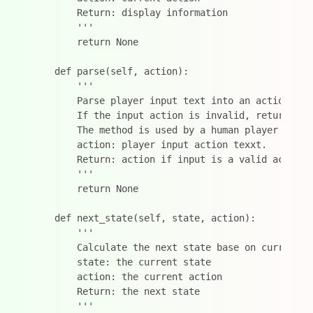
        Return: display information

        '''

        return None

    def parse(self, action):

        '''

        Parse player input text into an action.

        If the input action is invalid, return None
        The method is used by a human player to par
        action: player input action texxt.

        Return: action if input is a valid action, 
        '''

        return None

    def next_state(self, state, action):

        '''

        Calculate the next state base on current st
        state: the current state

        action: the current action

        Return: the next state

        '''
