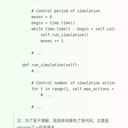
        # Control period of simulation

        moves = 0

        begin = time.time()

        while time.time() - begin < self.calculatio
            self.run_simulation()

            moves += 1

        # ...

    def run_simulation(self):

        # ...

        # Control number of simulation actions

        for t in range(1, self.max_actions + 1):

            # ...

注：为了易于理解，我简单地重构了源代码，主要是
rename了一些变量名。