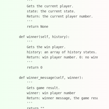
        '''

        Gets the current player.

        state: the current state.

        Return: the current player number.

        '''

        return None

    def winner(self, history):

        '''

        Gets the win player.

        history: an array of history states.

        Return: win player number. 0: no winner an
        '''

        return 0

    def winner_message(self, winner):

        '''

        Gets game result.

        winner: win player number

        Return: winner message, the game result.

        '''
