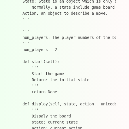
    State: State is an object which is only be use
        Normally, a state include game board infor
    Action: an object to describe a move. 

    '''

    '''

    num_players: The player numbers of the board.

    '''

    num_players = 2

    def start(self):

        ''' 

        Start the game

        Return: the initial state

        '''

        return None

    def display(self, state, action, _unicode=True)
        '''

        Dispaly the board

        state: current state

        action: current action
