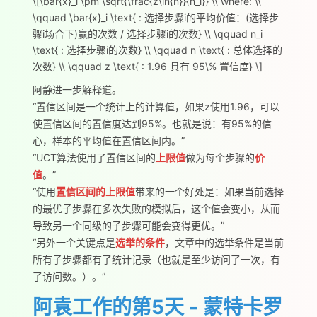
\[\bar{x}_i \pm \sqrt{\frac{z\ln{n}}{n_i}} \\ where: \\
\qquad \bar{x}_i \text{ : 选择步骤i的平均价值：(选择步
骤i场合下)赢的次数 / 选择步骤i的次数} \\ \qquad n_i
\text{ : 选择步骤i的次数} \\ \qquad n \text{ : 总体选择的
次数} \\ \qquad z \text{ : 1.96 具有 95\% 置信度} \]
阿静进一步解释道。
“置信区间是一个统计上的计算值，如果z使用1.96，可以
使置信区间的置信度达到95%。也就是说：有95%的信
心，样本的平均值在置信区间内。”
“UCT算法使用了置信区间的
上限值
做为每个步骤的
价
值
。”
“使用
置信区间的上限值
带来的一个好处是：如果当前选择
的最优子步骤在多次失败的模拟后，这个值会变小，从而
导致另一个同级的子步骤可能会变得更优。”
“另外一个关键点是
选举的条件
，文章中的选举条件是当前
所有子步骤都有了统计记录（也就是至少访问了一次，有
了访问数。）。”
阿袁工作的第5天 - 蒙特卡罗