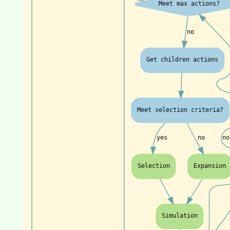
Meet max actions?
no
Get children actions
Meet selection criteria?
yes
no
no
Selection
Expansion
Simulation