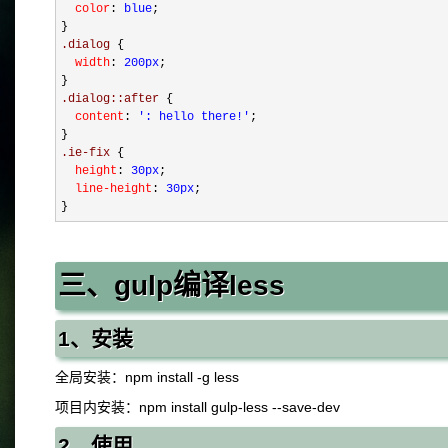
  color
:
 blue
;

}
.dialog 
{
  width
:
 200px
;

}
.dialog::after 
{
  content
:
 ': hello there!'
;

}
.ie-fix 
{
  height
:
 30px
;
  line-height
:
 30px
;

}
三、gulp编译less
1、安装
全局安装：npm install -g less
项目内安装：npm install gulp-less --save-dev
2、使用