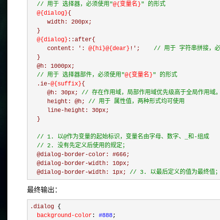
  // 用于 选择器，必须使用"
@
{变量名}
" 的形式
  @
{dialog}
{

     width: 200px;

  @{dialog}
::after{

     content: ': 
@{hi}@{dear}
!';   
 // 用于 字符串拼接，
  }
  @h: 1000px;

// 用于 选择器部件，必须使用"
@
{变量名}
" 的形式
  .ie-
@
{suffix}
{

     @h: 30px;
 // 存在作用域，局部作用域优先级高于全局作用域
     height: @h; 
// 用于 属性值，两种形式均可使用
     line-height: 30px;

  }
  // 1. 以@作为变量的起始标识，变量名由字母、数字、_和-组成

  // 2. 没有先定义后使用的规定；
  @dialog-border-color: #666;

  @dialog-border-width: 10px;

  @dialog-border-width: 1px; 
// 3. 以最后定义的值为最终值
最终输出：
.dialog 
{
  background-color
:
 #888
;