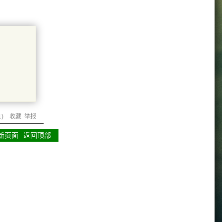
1
)
收藏
举报
新页面
返回顶部