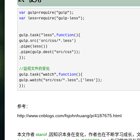
var
 gulp=require("gulp"
var
 less=require("gulp-less"
);

gulp.task(
"less",
function
(){

gulp.src(
'src/css/*.less'
)

.pipe(less())

.pipe(gulp.dest(
"src/css"
));

});

//
监视文件的变化
gulp.task("watch",
function
(){

gulp.watch(
"src/css/*.less",['less'
]);

});
参考：
http://www.cnblogs.com/fsjohnhuang/p/4187675.html
本文作者
starof
,因知识本身在变化，作者也在不断学习成长，