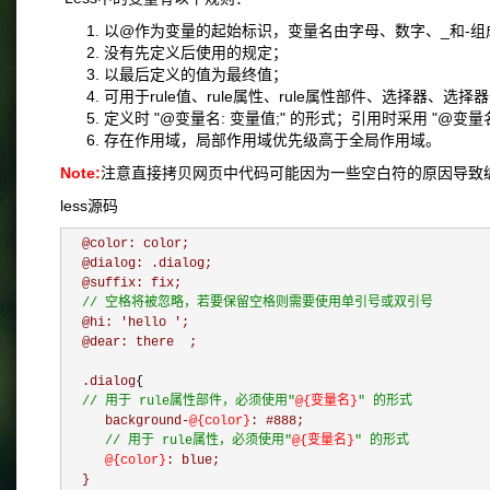
以@作为变量的起始标识，变量名由字母、数字、_和-组
没有先定义后使用的规定；
以最后定义的值为最终值；
可用于rule值、rule属性、rule属性部件、选择器、选
定义时 "@变量名: 变量值;" 的形式；引用时采用 "@变量名"
存在作用域，局部作用域优先级高于全局作用域。
Note:
注意直接拷贝网页中代码可能因为一些空白符的原因导致
less源码
  @color: color;

  @dialog: .dialog;

  @suffix: fix;

// 空格将被忽略，若要保留空格则需要使用单引号或双引号
  @hi: 'hello ';

  @dear: there  ;

  .dialog
{
// 用于 rule属性部件，必须使用"
@{变量名
}
" 的形式
     background-
@
{color}
: #888;

// 用于 rule属性，必须使用"
@
{变量名}
" 的形式
@
{color}
: blue;
