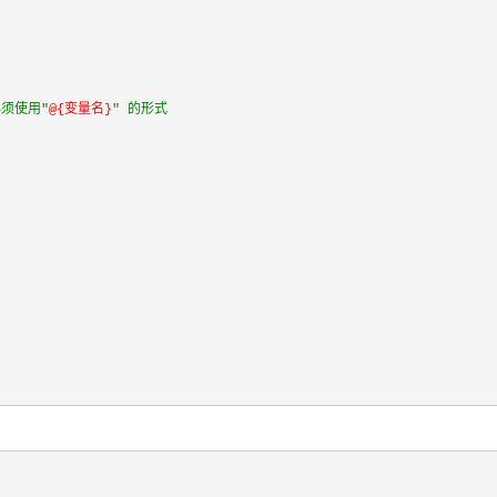
必须使用"
@{变量名}
" 的形式
。
；