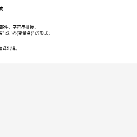
成
择器部件、字符串拼接；
 或 "@{变量名}" 的形式；
编译出错。