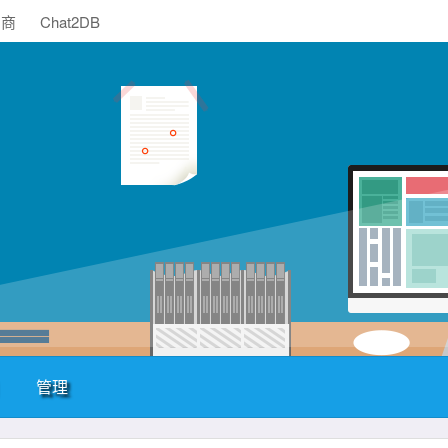
助商
Chat2DB
管理