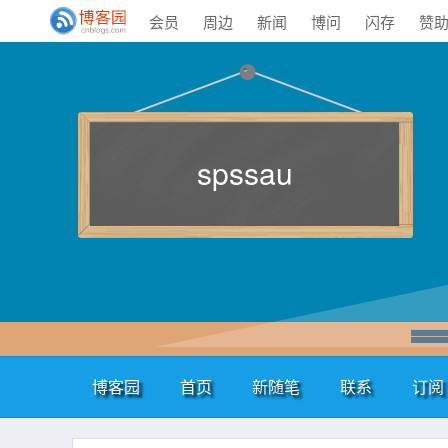
会员
周边
新闻
博问
闪存
赞
spssau
博客园
首页
新随笔
联系
订阅