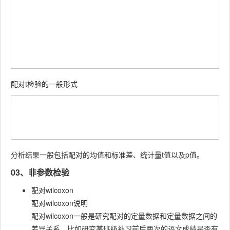
配对t检验的一般形式
分析结果一般包括配对的均值和标准差、统计量t值以及p值。
03、非参数检验
配对wilcoxon
配对wilcoxon说明
配对wilcoxon一般是研究配对的定量数据和定量数据之间的
差异关系，比如研究某班级补习前后两次的语文成绩是否有