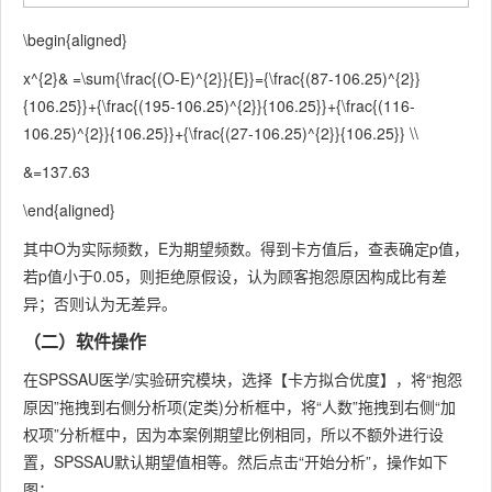
\begin{aligned}
x^{2}& =\sum{\frac{(O-E)^{2}}{E}}={\frac{(87-106.25)^{2}}
{106.25}}+{\frac{(195-106.25)^{2}}{106.25}}+{\frac{(116-
106.25)^{2}}{106.25}}+{\frac{(27-106.25)^{2}}{106.25}} \\
&=137.63
\end{aligned}
其中O为实际频数，E为期望频数。得到卡方值后，查表确定p值，
若p值小于0.05，则拒绝原假设，认为顾客抱怨原因构成比有差
异；否则认为无差异。
（二）软件操作
在SPSSAU医学/实验研究模块，选择【卡方拟合优度】，将“抱怨
原因”拖拽到右侧分析项(定类)分析框中，将“人数”拖拽到右侧“加
权项”分析框中，因为本案例期望比例相同，所以不额外进行设
置，SPSSAU默认期望值相等。然后点击“开始分析”，操作如下
图：