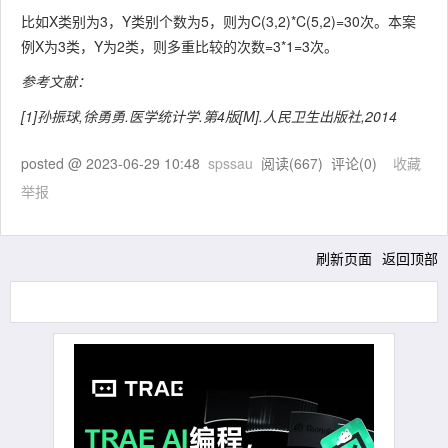
比如X类别为3，Y类别个数为5，则为C(3,2)*C(5,2)=30次。本案
例X为3类，Y为2类，则多重比较的次数=3*1=3次。
参考文献：
[1]孙振球,徐勇勇.医学统计学.第4版[M].人民卫生出版社,2014
posted @
2023-06-29 10:48
spssau
阅读(
667
) 评论(
0
)
收藏
举报
刷新页面
返回顶部