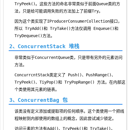
TryPeek()。这些方法的命名非常类似于前面Queue
类的方
法，只是给可能调用失败的方法加上了前缀Try。
因为这个类实现了IProducerConsumerCollection
接口，
所以 TryAdd()和 TryTake()方法仅调用 Enqueue()和
TryDequeue()方法。
2、ConcurrentStack
堆栈
非常类似于ConcurrentQueue
类，只是带有另外的元素访问
方法。
ConcurrcntStack
类定义了 Push()、PushRange()、
TryPeek()、TiyPop()和 TryPopRange() 方法。在内部这
个类使用其元素的链表。
3、ConcurrentBag
包
该类没有定义添加或提取项的任何顺序。这个类使用一个把线
程映射到内部使用的数组上的概念，因此尝试减少锁定。
访问元素的方法有Add()、TryPeek()和 TryTake()。