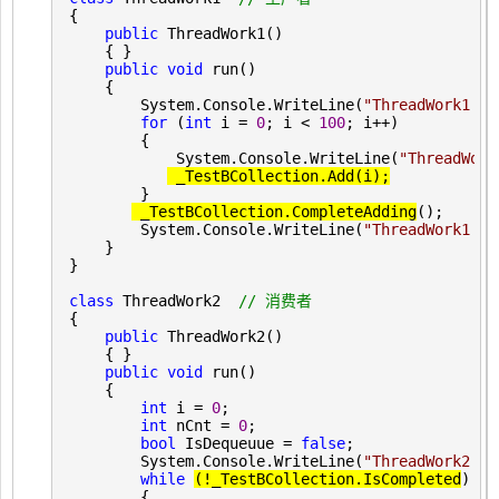
{

public
 ThreadWork1()

    { }

public
void
 run()

    {

        System.Console.WriteLine(
"
ThreadWork1 ru
for
 (
int
 i = 
0
; i < 
100
; i++
)

        {

            System.Console.WriteLine(
"
ThreadWork
 _TestBCollection.Add(i);
        }

 _TestBCollection.CompleteAdding
();

        System.Console.WriteLine(
"
ThreadWork1 ru
    }

}
class
 ThreadWork2  
//
 消费者
{

public
 ThreadWork2()

    { }

public
void
 run()

    {

int
 i = 
0
;

int
 nCnt = 
0
;

bool
 IsDequeuue = 
false
;

        System.Console.WriteLine(
"
ThreadWork2 ru
while
(!
_TestBCollection.IsCompleted
)

        {
