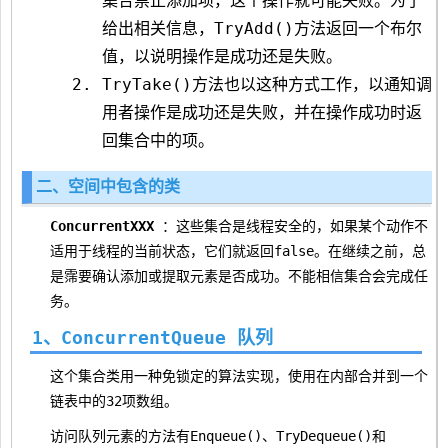
集合禁止添加项，这个操作就可能失败。为了
给出相关信息，TryAdd()方法返回一个布尔
值，以说明操作是成功还是失败。
TryTake()方法也以这种方式工作，以通知调
用者操作是成功还是失败，并在操作成功时返
回集合中的项。
二、空间中包含的类
ConcurrentXXX
：这些集合是线程安全的，如果某个动作不
适用于线程的当前状态，它们就返回false。在继续之前，总
是霈要确认添加或提取元素是否成功。不能相信集合会完成任
务。
1、ConcurrentQueue
队列
这个集合类用一种免锁定的算法实现，使用在内部合并到一个
链表中的32项数组。
访问队列元素的方法有Enqueue()、TryDequeue()和