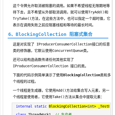
这个令牌允许取消被阻塞的调用。如果不希望线程无限期地等
待下去，且不希望从外部取消调用，就可以使用TryAdd()和
TryTake()方法，在这些方法中，也可以指定一个超时值，它
表示在调用失败之前应阻塞线程和等待的最长时间。
6、BlockingCollection
阻塞式集合
这是对实现了 IProducerConsumerCollection
接口的任意
类的修饰器，它默认使用ConcurrentQueue
类。
还可以给构造函数传递任何其他实现了
IProducerConsumerCollection
接口的类。
下面的代码示例简单演示了使用
BlockingCollection
类和多
个线程的过程。
一个线程是生成器，它使用Add()方法给集合写入元素，另一
个线程是使用者，它使用Take()方法从集合中提取元素：
internal
static
BlockingCollection<
int
>
 _TestBCo
class
 ThreadWork1  
//
 生产者