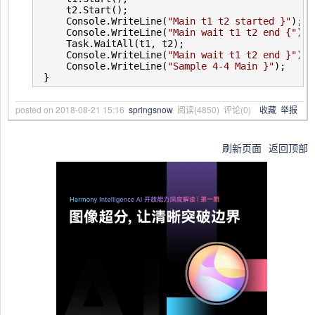
    t2.Start();

    Console.WriteLine(
"
Main t1 t2 started }
"
);

    Console.WriteLine(
"
Main wait t1 t2 end {
"
);

    Task.WaitAll(t1, t2);

    Console.WriteLine(
"
Main wait t1 t2 end }
"
);

    Console.WriteLine(
"
Sample 4-4 Main }
"
);

}
posted on
2018-08-21 15:16
springsnow
阅读(
4850
) 评论(
0
)
收藏
举报
刷新页面
返回顶部