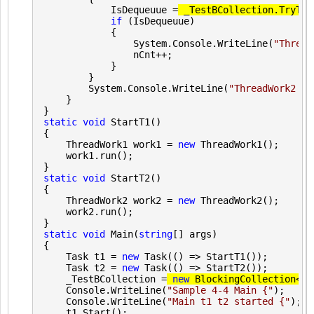
            IsDequeuue 
=
 _TestBCollection.
TryTak
if
 (IsDequeuue)

            {

                System.Console.WriteLine(
"
Thread
                nCnt
++
;

            }

        }

        System.Console.WriteLine(
"
ThreadWork2 ru
    }

static
void
 StartT1()

{

    ThreadWork1 work1 
= 
new
 ThreadWork1();

    work1.run();

static
void
 StartT2()

{

    ThreadWork2 work2 
= 
new
 ThreadWork2();

    work2.run();

static
void
 Main(
string
[] args)

{

    Task t1 
= 
new
 Task(() =>
 StartT1());

    Task t2 
= 
new
 Task(() =>
 StartT2());

    _TestBCollection 
=
new
 BlockingCollection<
in
    Console.WriteLine(
"
Sample 4-4 Main {
"
);

    Console.WriteLine(
"
Main t1 t2 started {
"
);

    t1.Start();
