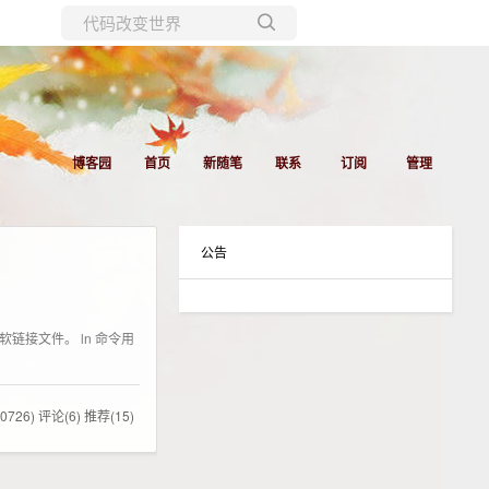
所有博客
当前博客
博客园
首页
新随笔
联系
订阅
管理
公告
接、软链接文件。 ln 命令用
0726)
评论(6)
推荐(15)