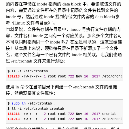
的内容在存储在 inode 指向的 data block 中。要读取该文件的
内容，需要通过文件所在的目录中记录的文件名找到文件的
inode 号，然后通过 inode 找到存储文件内容的 data block(参
考《
Linux 文件与目录
》)。
也就是说，文件名存储在目录中，inode 号执行文件存储的内
容，文件名和 inode 之间有一个对应关系。那么多个文件名可
不可以同时指向同一个 inode 呢？答案是可以的，这就是硬链
接！从本质上来说，硬链接只是在目录下新添加了一个文件
名，这个文件名与一个已有文件的 inode 相关联。让我们也通
过 /etc/crontab 文件来进行观察：
$ ll -i /etc/
131213 
-rw-r--r-- 
1
 root root 
722
 Nov 
16
2017
 /etc/crontab
使用 ln 命令在当前目录下创建一个 /etc/crontab 文件的硬链
接，然后观察其文件属性：
$ 
sudo
ln
 /etc/
crontab .

$ ll 
-i /etc/
131213 
-rw-r--r-- 
2
 root root 
722
 Nov 
16
2017
131213 
-rw-r--r-- 
2
 root root 
722
 Nov 
16
2017
 /etc/crontab