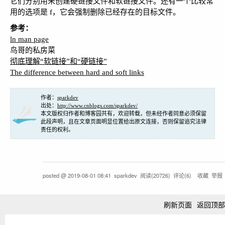
它们分别用来创建硬链接文件和软链接文件。还有一个比较常
用的选项是 f，它会强制删除已经存在的目标文件。
参考：
ln man page
鸟哥的私房菜
彻底理解“软链接”和“硬链接”
The difference between hard and soft links
作者：
sparkdev
出处：
http://www.cnblogs.com/sparkdev/
本文版权归作者和博客园共有，欢迎转载，但未经作者同意必须保留
此段声明，且在文章页面明显位置给出原文连接，否则保留追究法律
责任的权利。
posted @
2019-08-01 08:41
sparkdev
阅读(
20726
) 评论(
6
)
收藏
举报
刷新页面
返回顶部