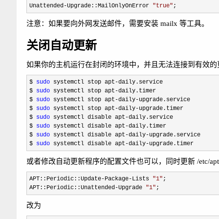
Unattended
-Upgrade::MailOnlyOnError 
"
true
"
;
注意：如果要向外网发送邮件，需要安装 mailx 等工具。
关闭自动更新
如果你的主机运行在封闭的环境中，并且无法连接到有效的
$ 
sudo
 systemctl stop apt-
daily.service

$ 
sudo
 systemctl stop apt-
daily.timer

$ 
sudo
 systemctl stop apt-daily-
upgrade.service

$ 
sudo
 systemctl stop apt-daily-
upgrade.timer

$ 
sudo
 systemctl disable apt-
daily.service

$ 
sudo
 systemctl disable apt-
daily.timer

$ 
sudo
 systemctl disable apt-daily-
upgrade.service

$ 
sudo
 systemctl disable apt-daily-upgrade.timer
或者修改自动更新程序的配置文件也可以，同时更新 /etc/apt/apt.conf.d/10
APT::Periodic::Update-Package-Lists 
"
1
"
;

APT::Periodic::Unattended
-Upgrade 
"
1
"
;
改为