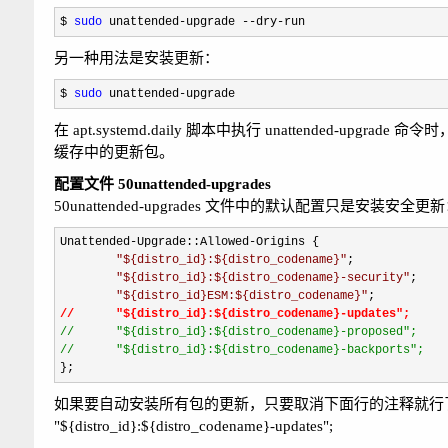
$ 
sudo
 unattended-upgrade --dry-run
另一种用法是安装更新：
$ 
sudo
 unattended-upgrade
在 apt.systemd.daily 脚本中执行 unattended-upgr
缓存中的更新包。
配置文件 50unattended-upgrades
50unattended-upgrades 文件中的默认配置只是安装安全更
Unattended-Upgrade::Allowed-
Origins {

"
${distro_id}:${distro_codename}
"
;

"
${distro_id}:${distro_codename}-security
"
;

"
${distro_id}ESM:${distro_codename}
"
//
//
      "${distro_id}:${distro_codename}-backports";
};
如果要自动安装所有包的更新，只要取消下面行的注释就行
"${distro_id}:${distro_codename}-updates";