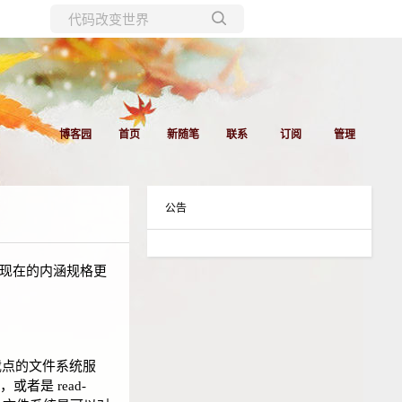
所有博客
当前博客
博客园
首页
新随笔
联系
订阅
管理
公告
tem，显然，现在的内涵规格更
合挂载点的文件系统服
或者是 read-