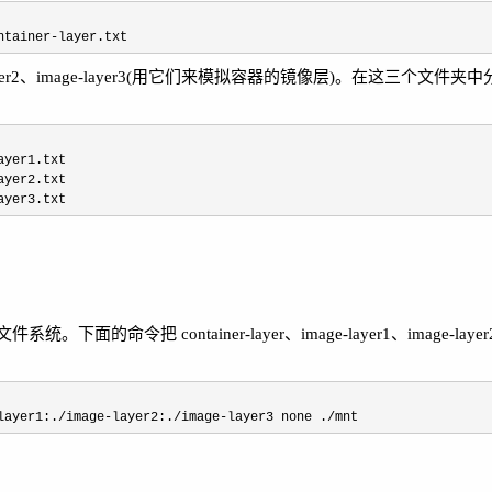
ntainer-layer.txt
ge-layer2、image-layer3(用它们来模拟容器的镜像层)。在这三个文
ayer1.txt

ayer2.txt

ayer3.txt
命令把 container-layer、image-layer1、image-layer2、i
layer1:./image-layer2:./image-layer3 none ./mnt