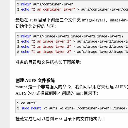
$ 
mkdir
 aufs/container-
layer

$ 
echo
"
I am container layer
"
 > aufs/container-layer/co
最后在 aufs 目录下创建三个文件夹 image-layer1、ima
初始化为对应的内容：
$ 
mkdir
 aufs/{image-layer1,image-layer2,image-
layer3}

$ 
echo
"
I am image layer 1
"
 > aufs/image-layer1/image-
l
$ 
echo
"
I am image layer 2
"
 > aufs/image-layer2/image-
l
$ 
echo
"
I am image layer 3
"
 > aufs/image-layer3/image-l
准备的目录和文件结构如下图所示：
创建 AUFS 文件系统
mount 是一个非常强大的命令，我们可以用它来创建 AUFS 文件系统。下面的
AUFS 的方式挂载到刚才创建的 mnt 目录下：
$ cd aufs

$ 
sudo
mount
 -t aufs -o dirs=./container-layer:./image-
挂载完成后可以看到 mnt 目录下的文件结构为：