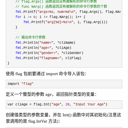
//
 flag.Args() 函数返回没有被解析的命令行参数

//
 func NArg() 函数返回没有被解析的命令行参数的个数
fmt
.Printf(
"
args=%s, num=%d\n
"
, flag.Args(), flag.NArg())
for
 i := 
0
; i != flag.NArg(); i++
 {

fmt
.Printf(
"
arg[%d]=%s\n
"
, i, flag.Arg(i))

    }

//
 输出命令行参数
fmt
.Println(
"
name=
"
, *
cliName)

fmt
.Println(
"
age=
"
, *
cliAge)

fmt
.Println(
"
gender=
"
, *
cliGender)

fmt
.Println(
"
flagname=
"
, cliFlag)

}
使用 flag 包前要通过 import 命令导入该包：
import 
"
flag
"
定义一个整型的参数 age，返回指针类型的变量：
var cliAge = flag.Int(
"
age
"
, 
28
, 
"
Input Your Age
"
)
创建值类型的参数变量，并在 Init() 函数中对其初始化(注意这
里调用的是 flag.IntVar 方法)：