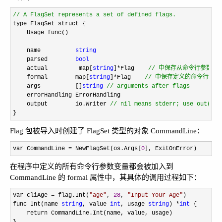
//
 A FlagSet represents a set of defined flags.
type FlagSet struct {

    Usage func()

    name          
string
    parsed        
bool
    actual         map[
string
]*Flag    
//
 中保存从命令行参数中
    formal        map[
string
]*Flag    
//
 中保存定义的命令行参数
    args          []
string
//
 arguments after flags
    errorHandling ErrorHandling

    output        io.Writer 
//
 nil means stderr; use out() a
}
Flag 包被导入时创建了 FlagSet 类型的对象 CommandLine：
var CommandLine = NewFlagSet(os.Args[
0
], ExitOnError)
在程序中定义的所有命令行参数变量都会被加入到
CommandLine 的 formal 属性中，其具体的调用过程如下：
var cliAge = flag.Int(
"
age
"
, 
28
, 
"
Input Your Age
"
)

func Int(name 
string
, value 
int
, usage 
string
) *
int
 {

    return CommandLine.Int(name, value, usage)
