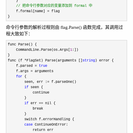
    }

//
 把命令行参数对应的变量添加到 formal 中
    f.formal[name] =
 flag

}
命令行参数的解析过程则由 flag.Parse() 函数完成，其调用过
程大致如下：
func Parse() {

    CommandLine.Parse(os.Args[
1
:])

}

func (f 
*FlagSet) Parse(arguments []
string
) error {

    f.parsed 
= 
true
    f.args 
=
 arguments

for
 {

        seen, err :
=
 f.parseOne()

if
 seen {

            continue

        }

if
 err ==
 nil {

            break

        }

        switch f.errorHandling {

case
 ContinueOnError:

            return err
