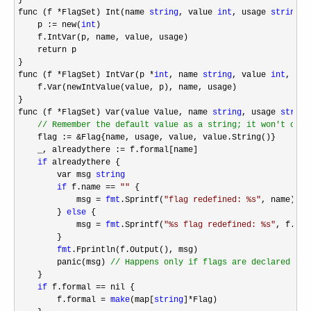
}

func (f 
*FlagSet) Int(name 
string
, value 
int
, usage 
string
) 
    p :
= new(
int
)

    f.IntVar(p, name, value, usage)

    return p

}

func (f 
*FlagSet) IntVar(p *
int
, name 
string
, value 
int
, usa
    f.Var(newIntValue(value, p), name, usage)

}

func (f 
*FlagSet) Var(value Value, name 
string
, usage 
string
//
 Remember the default value as a string; it won't chan
    flag := &
Flag{name, usage, value, value.String()}

    _, alreadythere :
=
 f.formal[name]

if
 alreadythere {

        var msg 
string
if
 f.name == 
""
 {

            msg 
= 
fmt
.Sprintf(
"
flag redefined: %s
"
, name)

        } 
else
 {

            msg 
= 
fmt
.Sprintf(
"
%s flag redefined: %s
"
, f.nam
        }

fmt
.Fprintln(f.Output(), msg)

        panic(msg) 
//
 Happens only if flags are declared wit
    }

if
 f.formal ==
 nil {

        f.formal 
= 
make
(map[
string
]*
Flag)
