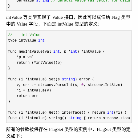
    DefValue 
string
//
 default value (as text); for usage me
}
intValue 等类型实现了 Value 接口，因此可以赋值给 Flag 类型
中的 Value 字段，下面是 intValue 类型的定义：
//
 -- int Value
type intValue 
int
func newIntValue(val 
int
, p *
int
) *
intValue {

*p =
 val

    return (
*
intValue)(p)

}

func (i 
*intValue) Set(s 
string
) error {

    v, err :
= strconv.ParseInt(s, 
0
, strconv.IntSize)

*i =
 intValue(v)

    return err

}

func (i 
*intValue) Get() interface{} { return 
int
(*
i) }

func (i 
*intValue) String() 
string
 { return strconv.Itoa(
int
所有的参数被保存在 FlagSet 类型的实例中，FlagSet 类型的定
义如下：