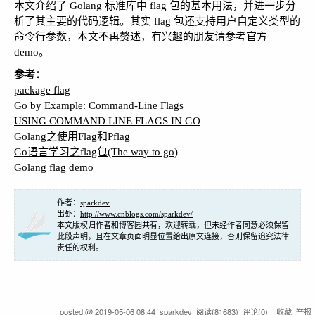
本文介绍了 Golang 标准库中 flag 包的基本用法，并进一步分
析了其主要的代码逻辑。其实 flag 包还支持用户自定义类型的
命令行参数，本文不再赘述，有兴趣的朋友请参考官方
demo。
参考：
package flag
Go by Example: Command-Line Flags
USING COMMAND LINE FLAGS IN GO
Golang之使用Flag和Pflag
Go语言学习之flag包(The way to go)
Golang flag demo
作者：
sparkdev
出处：
http://www.cnblogs.com/sparkdev/
本文版权归作者和博客园共有，欢迎转载，但未经作者同意必须保留
此段声明，且在文章页面明显位置给出原文连接，否则保留追究法律
责任的权利。
posted @
2019-05-06 08:44
sparkdev
阅读(
81683
) 评论(
0
)
收藏
举报