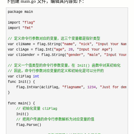
下创建 main.go 文件，编辑其内容如下：
package main

import 
"
flag
"
import 
"
fmt
"
//
 定义命令行参数对应的变量，这三个变量都是指针类型
var cliName = flag.String(
"
name
"
, 
"
nick
"
, 
"
Input Your Name
"
)

var cliAge 
= flag.Int(
"
age
"
, 
28
, 
"
Input Your Age
"
)

var cliGender 
= flag.String(
"
gender
"
, 
"
male
"
, 
"
Input Your Ge
//
//
 因此，命令行参数对应变量的定义和初始化是可以分开的
var cliFlag 
int
func Init() {

    flag.IntVar(
&cliFlag, 
"
flagname
"
, 
1234
, 
"
Just for demo
"
)

}

func main() {

//
 初始化变量 cliFlag
    Init()

//
 把用户传递的命令行参数解析为对应变量的值
    flag.Parse()
