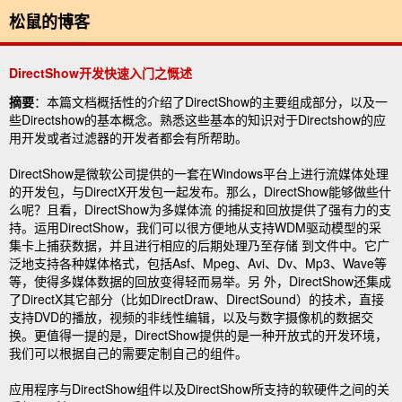
松鼠的博客
DirectShow开发快速入门之慨述
摘要
：本篇文档概括性的介绍了DirectShow的主要组成部分，以及一
些Directshow的基本概念。熟悉这些基本的知识对于Directshow的应
用开发或者过滤器的开发者都会有所帮助。
DirectShow是微软公司提供的一套在Windows平台上进行流媒体处理
的开发包，与DirectX开发包一起发布。那么，DirectShow能够做些什
么呢？且看，DirectShow为多媒体流 的捕捉和回放提供了强有力的支
持。运用DirectShow，我们可以很方便地从支持WDM驱动模型的采
集卡上捕获数据，并且进行相应的后期处理乃至存储 到文件中。它广
泛地支持各种媒体格式，包括Asf、Mpeg、Avi、Dv、Mp3、Wave等
等，使得多媒体数据的回放变得轻而易举。另 外，DirectShow还集成
了DirectX其它部分（比如DirectDraw、DirectSound）的技术，直接
支持DVD的播放，视频的非线性编辑，以及与数字摄像机的数据交
换。更值得一提的是，DirectShow提供的是一种开放式的开发环境，
我们可以根据自己的需要定制自己的组件。
应用程序与DirectShow组件以及DirectShow所支持的软硬件之间的关