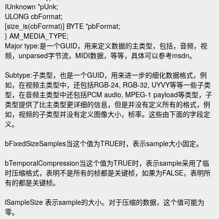
IUnknown *pUnk;
ULONG cbFormat;
[size_is(cbFormat)] BYTE *pbFormat;
} AM_MEDIA_TYPE;
Major type:是一个GUID，用来定义数据的主类型，包括，音频，视
频，unparsed字节流，MIDI数据，等等，具体可以参考msdn。
Subtype:子类型，也是一个GUID，用来进一步的细化数据格式，例
如，在视频主类型中，还包括RGB-24, RGB-32, UYVY等等一些子类
型，在音频主类型中还包括PCM audio, MPEG-1 payload等类型，子
类型提供了比主类型更详细的信息，但是并没有定义所有的格式，例
如，视频的子类型并没有定义图像大小，桢率。这些由下面的字段定
义。
bFixedSizeSamples当这个值为TRUE时，表示sample大小固定。
bTemporalCompression当这个值为TRUE时，表示sample采用了临
时压缩格式，表明不是所有的桢都是关键桢，如果为FALSE，表明所
有的都是关键桢。
lSampleSize 表示sample的大小。对于压缩的数据，这个值可能为
零。