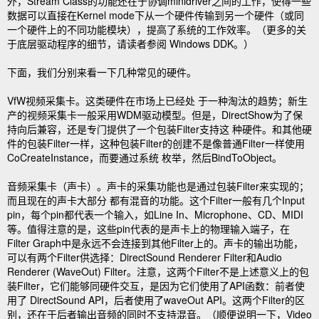
外，Stream Class的功能还在于协调minidriver之间的工作，使得一些
数据可以直接在Kernel mode下从一个硬件传输到另一个硬件（或同
一个硬件上的不同功能模块），提高了系统的工作效率。（更多的关
于底层驱动程序的细节，请读者参阅 Windows DDK。）
下面，我们分别来看一下几种常见的硬件。
VfW视频采集卡。这类硬件在市场上已经处 于一种淘汰的趋势；新生
产的视频采集卡一般采用WDM驱动模型。但是，DirectShow为了保
持向后兼容，还是专门提供了一个包装Filter支持这 种硬件。和其他硬
件的包装Filter一样，这种包装Filter的创建不是像普通Filter一样使用
CoCreateInstance，而要通过系统 枚举，然后BindToObject。
音频采集卡（声卡）。声卡的采集功能也是通过包装Filter来实现的；
而且现在的声卡大部分 都有混音的功能。这个Filter一般有几个Input
pin，每个pin都代表一个输入，如Line In、Microphone、CD、MIDI
等。值得注意的是，这些pin代表的是声卡上的物理输入端子，在
Filter Graph中是永远不会连接到其他Filter上的。声卡的输出功能，
可以有两个Filter供选择：DirectSound Renderer Filter和Audio
Renderer (WaveOut) Filter。注意，这两个Filter不是上述意义上的包
装Filter，它们能够同硬件交互，是因为它们使用了API函数：前者使
用了 DirectSound API，后者使用了waveOut API。这两个Filter的区
别，还在于后者输出音频的同时不支持混音。（顺便说明一下，Video