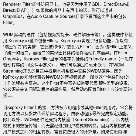
Renderer Filter能够访问显卡，也是因为使用了GDI、DirectDraw或
Direct3D API。）如果你的机器上有声卡的话，你可以通过
GraphEdit，在Audio Capture Sources目录下看到这个声卡的包装
Filter。
WDM驱动的硬件（包括视频捕捉卡、硬件解压卡等）。这类硬件都使
用 Ksproxy.ax这个包装Filter。Ksproxy.ax实现了很多功能，所以有
“瑞士军刀”的美誉；它还被称作为“变色龙Filter”，因为 该Filter上定义
了统一的接口，而接口的实现因具体的硬件驱动程序而异。在Filter
Graph中，Ksproxy Filter显示的名字为硬件的Friendly name（一般在
驱动程序的.inf文件中定义）。我们可以通过GraphEdit，在WDM
Streaming开头的目录中找到本机系统中安装的WDM硬件。因为
KsProxy.ax能够代表各种WDM的音视频设备，所以这个包装Filter的
工作流程有点复杂。这个Filter不会预先知道要代表哪种类型的设备，
它必须首先访问驱动程序的属性集，然后动态配置Filter上应该实现的
接口。
当Ksproxy Filter上的接口方法被应用程序或其他Filter调用时，它会将
调用方法以及参数传递给驱动程序，由驱动程序最终完成指定功能。
除此以外，WDM硬 件还支持内核流（Kernel Streaming），即内核
模式下的数据传输，而无需经过到用户模式的转换。因为内核模式与
用户模式之间的相互转换，需要花费很大的计算量。如果使用内 核