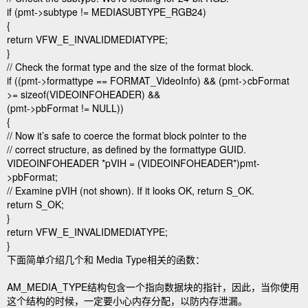
if (pmt->subtype != MEDIASUBTYPE_RGB24)
{
return VFW_E_INVALIDMEDIATYPE;
}
// Check the format type and the size of the format block.
if ((pmt->formattype == FORMAT_VideoInfo) && (pmt->cbFormat
>= sizeof(VIDEOINFOHEADER) &&
(pmt->pbFormat != NULL))
{
// Now it’s safe to coerce the format block pointer to the
// correct structure, as defined by the formattype GUID.
VIDEOINFOHEADER *pVIH = (VIDEOINFOHEADER*)pmt-
>pbFormat;
// Examine pVIH (not shown). If it looks OK, return S_OK.
return S_OK;
}
return VFW_E_INVALIDMEDIATYPE;
}
下面简单介绍几个和 Media Type相关的函数：
AM_MEDIA_TYPE结构包含一个指向数据块的指针，因此，当你使用
这个结构的时候，一定要小心内存分配，以防内存泄漏。