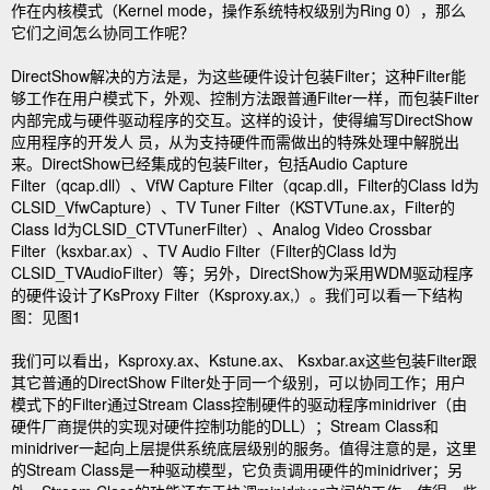
作在内核模式（Kernel mode，操作系统特权级别为Ring 0），那么
它们之间怎么协同工作呢？
DirectShow解决的方法是，为这些硬件设计包装Filter；这种Filter能
够工作在用户模式下，外观、控制方法跟普通Filter一样，而包装Filter
内部完成与硬件驱动程序的交互。这样的设计，使得编写DirectShow
应用程序的开发人 员，从为支持硬件而需做出的特殊处理中解脱出
来。DirectShow已经集成的包装Filter，包括Audio Capture
Filter（qcap.dll）、VfW Capture Filter（qcap.dll，Filter的Class Id为
CLSID_VfwCapture）、TV Tuner Filter（KSTVTune.ax，Filter的
Class Id为CLSID_CTVTunerFilter）、Analog Video Crossbar
Filter（ksxbar.ax）、TV Audio Filter（Filter的Class Id为
CLSID_TVAudioFilter）等；另外，DirectShow为采用WDM驱动程序
的硬件设计了KsProxy Filter（Ksproxy.ax,）。我们可以看一下结构
图：见图1
我们可以看出，Ksproxy.ax、Kstune.ax、 Ksxbar.ax这些包装Filter跟
其它普通的DirectShow Filter处于同一个级别，可以协同工作；用户
模式下的Filter通过Stream Class控制硬件的驱动程序minidriver（由
硬件厂商提供的实现对硬件控制功能的DLL）；Stream Class和
minidriver一起向上层提供系统底层级别的服务。值得注意的是，这里
的Stream Class是一种驱动模型，它负责调用硬件的minidriver；另