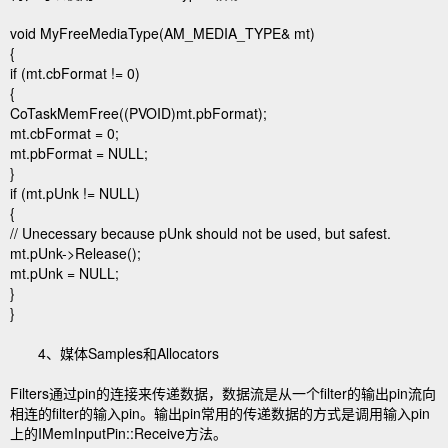
void MyFreeMediaType(AM_MEDIA_TYPE& mt)
{
if (mt.cbFormat != 0)
{
CoTaskMemFree((PVOID)mt.pbFormat);
mt.cbFormat = 0;
mt.pbFormat = NULL;
}
if (mt.pUnk != NULL)
{
// Unecessary because pUnk should not be used, but safest.
mt.pUnk->Release();
mt.pUnk = NULL;
}
}
4、媒体Samples和Allocators
Filters通过pin的连接来传递数据，数据流是从一个filter的输出pin流向
相连的filter的输入pin。输出pin常用的传递数据的方式是调用输入pin
上的IMemInputPin::Receive方法。