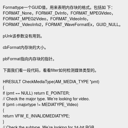
Formattype一个GUID值，用来表明内存块的格式。包括如 下：
FORMAT_None，FORMAT_DvInfo，FORMAT_MPEGVideo，
FORMAT_MPEG2Video，FORMAT_VideoInfo，
FORMAT_VideoInfo2，FORMAT_WaveFormatEx，GUID_NULL。
pUnk该参数没有用到。
cbFormat内存块的大小。
pbFormat指向内存块的指针。
下面我们看一段代码，看看filter如何检测媒体类型的。
HRESULT CheckMediaType(AM_MEDIA_TYPE *pmt)
{
if (pmt == NULL) return E_POINTER;
// Check the major type. We’re looking for video.
if (pmt->majortype != MEDIATYPE_Video)
{
return VFW_E_INVALIDMEDIATYPE;
}
// Check the subtype. We’re looking for 24-bit RGB.