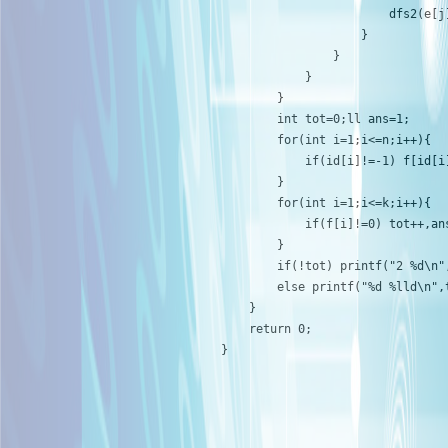
                        dfs2(e[j]
                    }

                }

            }

        }

        int tot=0;ll ans=1;

        for(int i=1;i<=n;i++){

            if(id[i]!=-1) f[id[i]
        }

        for(int i=1;i<=k;i++){

            if(f[i]!=0) tot++,ans
        }

        if(!tot) printf("2 %d\n",
        else printf("%d %lld\n",t
    } 

    return 0;
