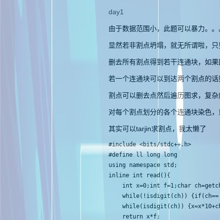
day1
由于数据范围小，此题可以暴力。。
显然若非割点坍塌，就无所谓啦，只
删去所有割点得到若干连通块，如果
若一个连通块可以到达两个割点的话
割点可以删去点然后遍历图求，复杂
对每个割点划分的各个连通块染色，
其实可以tarjin求割点，我太懒了
#include <bits/stdc++.h>

#define ll long long

using namespace std;

inline int read(){

    int x=0;int f=1;char ch=getch
    while(!isdigit(ch)) {if(ch=='
    while(isdigit(ch)) {x=x*10+ch
    return x*f;
