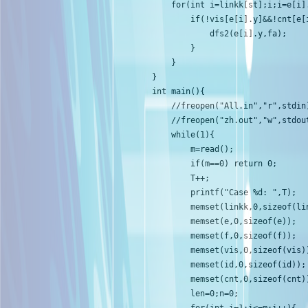
    for(int i=linkk[st];i;i=e[i].
        if(!vis[e[i].y]&&!cnt[e[i
            dfs2(e[i].y,fa);

        }

    }

}

int main(){

    //freopen("All.in","r",stdin)
    //freopen("zh.out","w",stdout
    while(1){

        m=read();

        if(m==0) return 0;

        T++;

        printf("Case %d: ",T);

        memset(linkk,0,sizeof(lin
        memset(e,0,sizeof(e));

        memset(f,0,sizeof(f));

        memset(vis,0,sizeof(vis))
        memset(id,0,sizeof(id));

        memset(cnt,0,sizeof(cnt))
        len=0;n=0;
