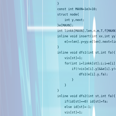
}

const int MAXN=1e3+10;

struct node{

    int y,next;

}e[MAXN];

int linkk[MAXN],len,n,m,T,f[MAXN
inline void insert(int xx,int yy)
    e[++len].y=yy;e[len].next=lin
}

inline void dfs1(int st,int fa){

    vis[st]=1;

    for(int i=linkk[st];i;i=e[i].
        if(!vis[e[i].y]&&e[i].y!=
            dfs1(e[i].y,fa);

        }

    }

}

inline void dfs2(int st,int fa){

    if(id[st]==0) id[st]=fa;

    else id[st]=-1;

    vis[st]=1;
