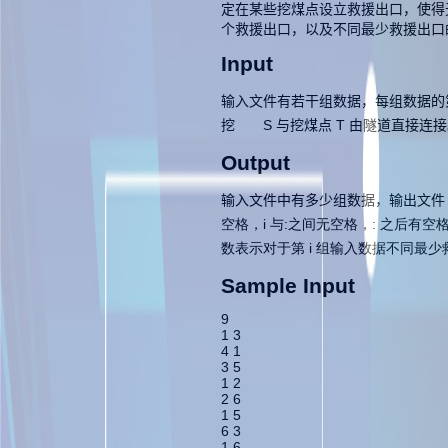
定在某些挖煤点设立救援出口，使得
个救援出口，以及不同最少救援出口
Input
输入文件有若干组数据，每组数据的第一
挖 S 与挖煤点 T 由隧道直接连接
Output
输入文件中有多少组数据，输出文件
空格，
i 与
:之间无空格，
: 之后有
数表示对于第
i 组输入数据不同最
Sample Input
9
1 3
4 1
3 5
1 2
2 6
1 5
6 3
1 6