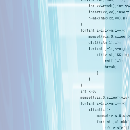
        for(int i=1;i<=m;i++){

            int xx=read();int yy=
            insert(xx,yy);insert(
            n=max(max(xx,yy),n);

        }

        for(int i=1;i<=n;i++){

            memset(vis,0,sizeof(v
            dfs1((i%n+1),i);

            for(int j=1;j<=n;j++)
                if(!vis[j]&&i!=j)
                    cnt[i]=1;

                    break;

                }

            }

        }

        int k=0;

        memset(vis,0,sizeof(vis))
        for(int i=1;i<=n;i++){

            if(cnt[i]){

                memset(vis,0,size
                for(int j=linkk[i
                    if(!vis[e[j].