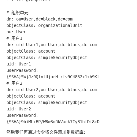
# 组织单元

dn: ou=User,dc=black,dc=com

objectClass: organizationalUnit

ou: User

# 用户1

dn: uid=User1,ou=User,dc=black,dc=com

objectClass: account

objectClass: simpleSecurityObject

uid: User1

userPassword: 
{SSHA}5WjJz9QfntUjurHirfv9C4832x1xh9Kt

# 用户2

dn: uid=User2,ou=User,dc=black,dc=com

objectClass: account

objectClass: simpleSecurityObject

uid: User2

userPassword: 
然后我们再通过命令将文件添加到数据库：