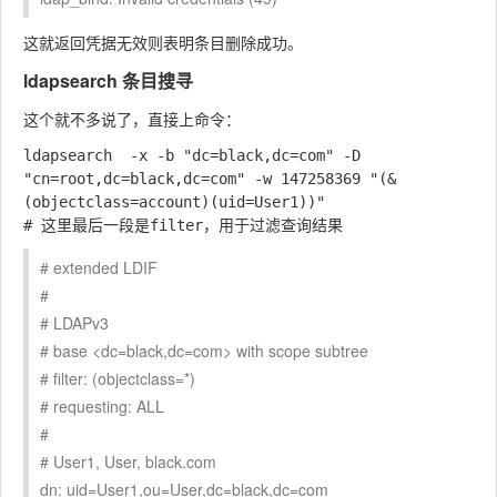
这就返回凭据无效则表明条目删除成功。
ldapsearch 条目搜寻
这个就不多说了，直接上命令：
ldapsearch  -x -b "dc=black,dc=com" -D 
"cn=root,dc=black,dc=com" -w 147258369 "(&
(objectclass=account)(uid=User1))"                
# extended LDIF
#
# LDAPv3
# base <dc=black,dc=com> with scope subtree
# filter: (objectclass=*)
# requesting: ALL
#
# User1, User, black.com
dn: uid=User1,ou=User,dc=black,dc=com