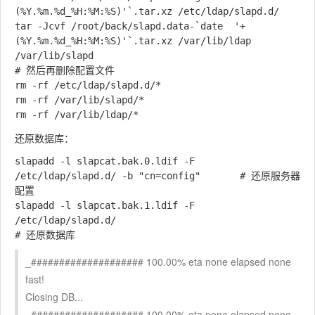
(%Y.%m.%d_%H:%M:%S)'`.tar.xz /etc/ldap/slapd.d/

tar -Jcvf /root/back/slapd.data-`date  '+
(%Y.%m.%d_%H:%M:%S)'`.tar.xz /var/lib/ldap 
/var/lib/slapd

# 然后再删除配置文件

rm -rf /etc/ldap/slapd.d/*

rm -rf /var/lib/slapd/*

还原数据库：
slapadd -l slapcat.bak.0.ldif -F 
/etc/ldap/slapd.d/ -b "cn=config"		# 还原服务器
配置

slapadd -l slapcat.bak.1.ldif -F 
/etc/ldap/slapd.d/										
_#################### 100.00% eta none elapsed none
fast!
Closing DB...
_#################### 100.00% eta none elapsed none