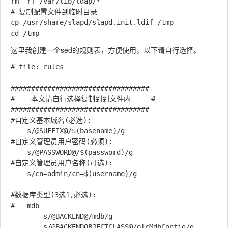
rm -rf /var/lib/ldap/*

# 复制配置文件到临时目录

cp /usr/share/slapd/slapd.init.ldif /tmp

这里我创建一个sed的规则表，方便使用，以下请自行选择。
# file: rules

##################################

#    本文请自行选择复制到到文件内     #

##################################

#自定义基本域名(必选):

	s/@SUFFIX@/$(basename)/g

#自定义管理员用户密码(必须):

	s/@PASSWORD@/$(password)/g

#自定义管理员用户名称(可选):

	s/cn=admin/cn=$(username)/g

#数据库类型(3选1,必选):

#	mdb

		s/@BACKEND@/mdb/g

		s/@BACKENDOBJECTCLASS@/olcMdbConfig/g
