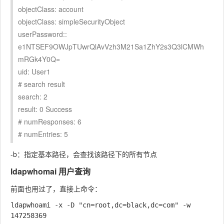
objectClass: account
objectClass: simpleSecurityObject
userPassword::
e1NTSEF9OWJpTUwrQlAvVzh3M21Sa1ZhY2s3Q3lCMWh
mRGk4Y0Q=
uid: User1
# search result
search: 2
result: 0 Success
# numResponses: 6
# numEntries: 5
-b：指定基本路径，会查找该路径下的所有节点
ldapwhomai 用户查询
前面也用过了，直接上命令：
ldapwhoami -x -D "cn=root,dc=black,dc=com" -w 