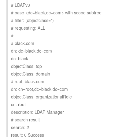
# LDAPv3
# base <dc=black,dc=com> with scope subtree
# filter: (objectclass=*)
# requesting: ALL
#
# black.com
dn: dc=black,dc=com
dc: black
objectClass: top
objectClass: domain
# root, black.com
dn: cn=root,dc=black,dc=com
objectClass: organizationalRole
cn: root
description: LDAP Manager
# search result
search: 2
result: 0 Success