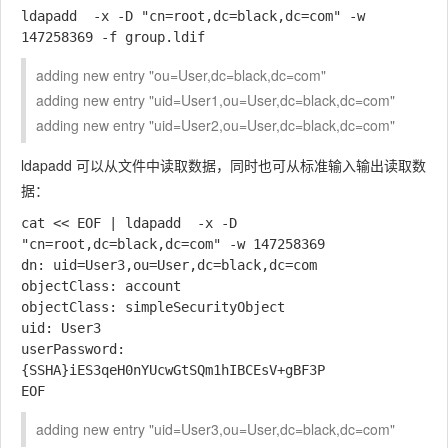
ldapadd  -x -D "cn=root,dc=black,dc=com" -w 
adding new entry "ou=User,dc=black,dc=com"
adding new entry "uid=User1,ou=User,dc=black,dc=com"
adding new entry "uid=User2,ou=User,dc=black,dc=com"
ldapadd 可以从文件中读取数据，同时也可从标准输入输出读取数
据：
cat << EOF | ldapadd  -x -D 
"cn=root,dc=black,dc=com" -w 147258369

dn: uid=User3,ou=User,dc=black,dc=com

objectClass: account

objectClass: simpleSecurityObject

uid: User3

userPassword: 
{SSHA}iES3qeH0nYUcwGtSQm1hIBCEsV+gBF3P

adding new entry "uid=User3,ou=User,dc=black,dc=com"