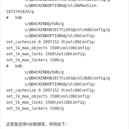
		s/@BACKENDOPTIONS@/olcDbMaxSize: 
1073741824/g

#	hdb

		s/@BACKEND@/hdb/g

		s/@BACKENDOBJECTCLASS@/olcHdbConfig/g

		s/@BACKENDOPTIONS@/olcDbConfig: 
set_cachesize 0 2097152 0\nolcDbConfig: 
set_lk_max_objects 1500\nolcDbConfig: 
set_lk_max_locks 1500\nolcDbConfig: 
set_lk_max_lockers 1500/g

#	bdb

		s/@BACKEND@/bdb/g

		s/@BACKENDOBJECTCLASS@/olcBdbConfig/g

		s/@BACKENDOPTIONS@/olcDbConfig: 
set_cachesize 0 2097152 0\nolcDbConfig: 
set_lk_max_objects 1500\nolcDbConfig: 
set_lk_max_locks 1500\nolcDbConfig: 
set_lk_max_lockers 1500/g

这里我选择hdb数据库，样例如下：