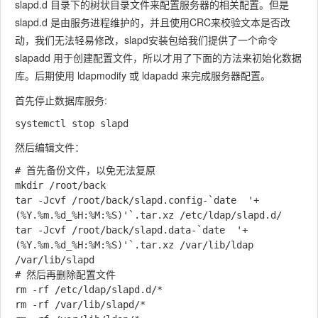
slapd.d 目录下的树状目录文件来配置服务器的相关配置。但是
slapd.d 是由服务进程维护的，并且使用CRC来校验文本是否改
动，我们无法轻易修改，slapd安装包给我们提供了一个命令
slapadd
用于创建配置文件，所以才用了下面的方法来初始化数据
库。后期使用
ldapmodify
或
ldapadd
来完成服务器配置。
首先停止数据库服务:
然后编辑文件：
# 首先备份文件，以免无法复原

mkdir /root/back

tar -Jcvf /root/back/slapd.config-`date  '+
(%Y.%m.%d_%H:%M:%S)'`.tar.xz /etc/ldap/slapd.d/

tar -Jcvf /root/back/slapd.data-`date  '+
(%Y.%m.%d_%H:%M:%S)'`.tar.xz /var/lib/ldap 
/var/lib/slapd

# 然后再删除配置文件

rm -rf /etc/ldap/slapd.d/*

rm -rf /var/lib/slapd/*
