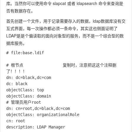
库。当然你可以使用命令
slapcat
或者
ldapsearch
命令来查询是
否有数据存在。
首先创建一个文件，用于记录需要存入的数据，ldap数据库没有交
互式界面，每一次操作都必须一条命令，其实这也侧面证明了
LDAP是是个偏读取的面向对象型的服务，而不是一个综合型的数
据库服务。
# file:base.ldif

# 根节点					复制时，注意把这这个注释删
了！！！！

dn: dc=black,dc=com

dc: black

objectClass: top

objectClass: domain

# 管理员用户root

dn: cn=root,dc=black,dc=com

objectClass: organizationalRole

cn: root
