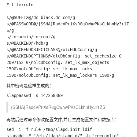
# file:rule

s/@SUFFIX@/dc=black,dc=com/g

s/@PASSWORD@/{SSHA}RadcVPriXsR6gCwhwPKsCLkhnHy3r1Z
S/g

s/cn=admin/cn=root/g

s/@BACKEND@/hdb/g

s/@BACKENDOBJECTCLASS@/olcHdbConfig/g

s/@BACKENDOPTIONS@/olcDbConfig: set_cachesize 0 
2097152 0\nolcDbConfig: set_lk_max_objects 
1500\nolcDbConfig: set_lk_max_locks 
其中密码是这样生成的：
{SSHA}RadcVPriXsR6gCwhwPKsCLkhnHy3r1ZS
再然后通过命令修改配置文件,并且生成配置文件和数据库：
sed -i -f rule /tmp/slapd.init.ldif

slapadd -F "/etc/ldap/slapd.d/" -b "cn=config" -l 