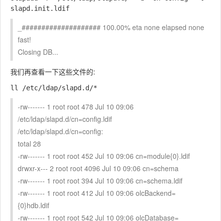
_#################### 100.00% eta none elapsed none
fast!
Closing DB...
我们再查看一下这些文件的:
-rw------- 1 root root 478 Jul 10 09:06
/etc/ldap/slapd.d/cn=config.ldif
/etc/ldap/slapd.d/cn=config:
total 28
-rw------- 1 root root 452 Jul 10 09:06 cn=module{0}.ldif
drwxr-x--- 2 root root 4096 Jul 10 09:06 cn=schema
-rw------- 1 root root 394 Jul 10 09:06 cn=schema.ldif
-rw------- 1 root root 412 Jul 10 09:06 olcBackend=
{0}hdb.ldif
-rw------- 1 root root 542 Jul 10 09:06 olcDatabase=