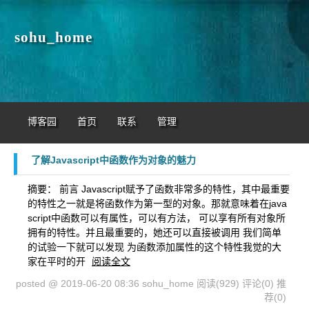
sohu_home
博客园
首页
联系
管理
了解Javascript中函数作为对象的魅力
摘要： 前言 Javascript赋予了函数非常多的特性，其中最重要
的特性之一就是将函数作为第一型的对象。那就意味着在java
script中函数可以有属性，可以有方法， 可以享有所有对象所
拥有的特性。并且最重要的，她还可以直接被调用 我们简单
的试验一下就可以发现 为函数添加属性的这个特性我觉的大
家在平时的开
阅读全文
posted @ 2019-06-20 08:36 sohu_home
阅读(929)
评论(0)
推
荐(0)