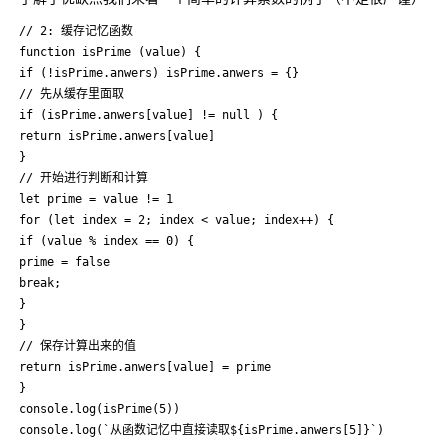
// 2: 缓存记忆函数

function isPrime (value) {

if (!isPrime.anwers) isPrime.anwers = {}

// 先从缓存里面取

if (isPrime.anwers[value] != null ) {

return isPrime.anwers[value]

}

// 开始进行判断和计算

let prime = value != 1

for (let index = 2; index < value; index++) {

if (value % index == 0) {

prime = false

break;

}

}

// 保存计算出来的值

return isPrime.anwers[value] = prime

}

console.log(isPrime(5))

console.log(`从函数记忆中直接读取${isPrime.anwers[5]}`)