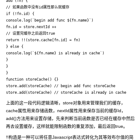
add (fn) {

// 如果函数中没有id属性那么就缓存

if (!fn.id) {

console.log(`begin add func ${fn.name}`)

fn.id = store.nextId ++

// 设置完缓存之后返回true

return !!(store.cache[fn.id] = fn)

} else {

console.log(`${fn.name} is already in cache`)

}

}

}

function storeCache() {}

store.add(storeCache) // begin add func storeCache

store.add(storeCache) // storeCache is already in cache
上面的这一段代码逻辑清晰，store对象用来管理我们的缓存，
cache属性用来存储函数，nextId属性用来保存当前的缓存Id，
add()方法用来设置存储，先来判断当前函数是否已经在缓存中然后
再去设置缓存，这样就能限制函数的重复添加，最后返回true。
!!构造是一种可以将任意Javascript表达式转化为其等效布尔值的简