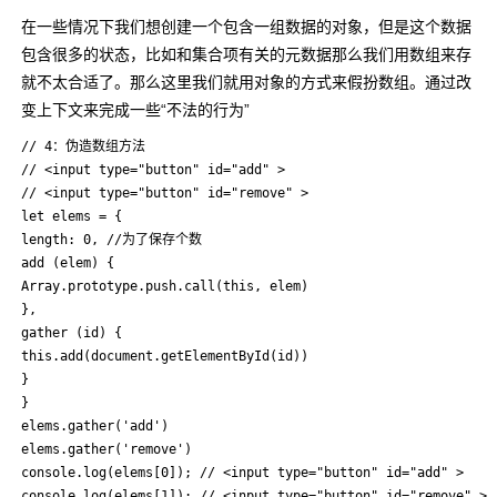
在一些情况下我们想创建一个包含一组数据的对象，但是这个数据
包含很多的状态，比如和集合项有关的元数据那么我们用数组来存
就不太合适了。那么这里我们就用对象的方式来假扮数组。通过改
变上下文来完成一些“不法的行为”
// 4：伪造数组方法

// <input type="button" id="add" >

// <input type="button" id="remove" >

let elems = {

length: 0, //为了保存个数

add (elem) {

Array.prototype.push.call(this, elem)

},

gather (id) {

this.add(document.getElementById(id))

}

}

elems.gather('add')

elems.gather('remove')

console.log(elems[0]); // <input type="button" id="add" >

console.log(elems[1]); // <input type="button" id="remove" >
