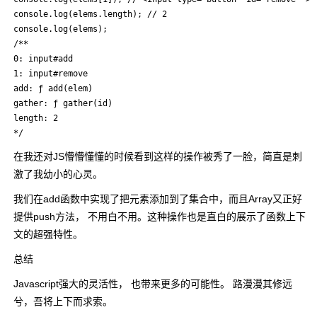
console.log(elems.length); // 2

console.log(elems);

/**

0: input#add

1: input#remove

add: ƒ add(elem)

gather: ƒ gather(id)

length: 2

*/
在我还对JS懵懵懂懂的时候看到这样的操作被秀了一脸，简直是刺
激了我幼小的心灵。
我们在add函数中实现了把元素添加到了集合中，而且Array又正好
提供push方法， 不用白不用。这种操作也是直白的展示了函数上下
文的超强特性。
总结
Javascript强大的灵活性， 也带来更多的可能性。 路漫漫其修远
兮，吾将上下而求索。