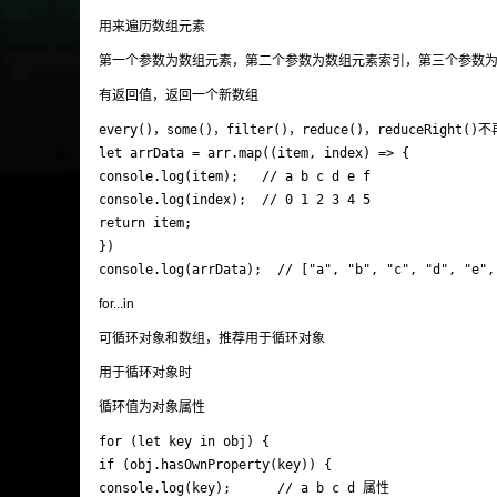
用来遍历数组元素
第一个参数为数组元素，第二个参数为数组元素索引，第三个参数为数
有返回值，返回一个新数组
every()，some()，filter()，reduce()，reduceRig
let arrData = arr.map((item, index) => {

console.log(item);   // a b c d e f

console.log(index);  // 0 1 2 3 4 5

return item;

})

console.log(arrData);  // ["a", "b", "c", "d", "e",
for...in
可循环对象和数组，推荐用于循环对象
用于循环对象时
循环值为对象属性
for (let key in obj) {

if (obj.hasOwnProperty(key)) {

console.log(key);      // a b c d 属性
