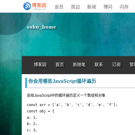
会员
周边
新闻
博问
闪存
sohu_home
博客园
首页
新随笔
联系
订阅
管
你会用哪些JavaScript循环遍历
总结JavaScript中的循环遍历定义一个数组和对象
const arr = ['a', 'b', 'c', 'd', 'e', 'f'];

const obj = {

a: 1,

b: 2,

c: 3,
