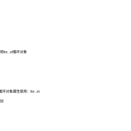
or...of循环对象
于循环对象属性使用：for...in
tml