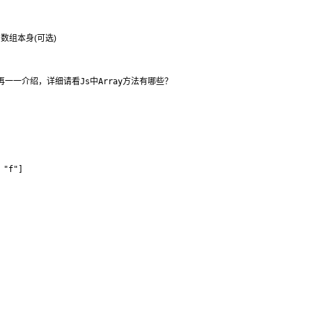
组本身(可选)
ht()不再一一介绍，详细请看Js中Array方法有哪些？

 "f"]