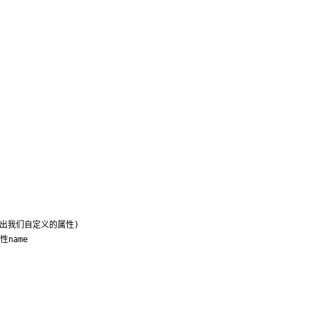
(会遍历出我们自定义的属性)

性name
