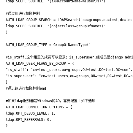
ldap.SCOPE_SUBTREE, "(sAMAccountName=%(user)s)")

#通过组进行权限控制

AUTH_LDAP_GROUP_SEARCH = LDAPSearch("ou=groups,ou=test,dc=test
ldap.SCOPE_SUBTREE, "(objectClass=groupOfNames)"

)

AUTH_LDAP_GROUP_TYPE = GroupOfNamesType()

#is_staff:这个组里的成员可以登录；is_superuser:组成员是django a
AUTH_LDAP_USER_FLAGS_BY_GROUP = {

"is_staff": "cn=test_users,ou=groups,OU=test,DC=test,DC=com",

"is_superuser": "cn=test_users,ou=groups,OU=tset,DC=test,DC=co
}

#通过组进行权限控制end

#如果ldap服务器是Windows的AD，需要配置上如下选项

AUTH_LDAP_CONNECTION_OPTIONS = {

ldap.OPT_DEBUG_LEVEL: 1,

ldap.OPT_REFERRALS: 0,

}
