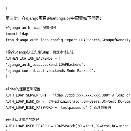
]
第三步：在django项目的settings.py中配置如下代码：
#Django-auth-ldap 配置部分

import ldap

from django_auth_ldap.config import LDAPSearch,GroupOfNamesTyp
#修改Django认证先走ldap，再走本地认证

AUTHENTICATION_BACKENDS = [

'django_auth_ldap.backend.LDAPBackend',

'django.contrib.auth.backends.ModelBackend',

]

#ldap的连接基础配置

AUTH_LDAP_SERVER_URI = "ldap://xxx.xxx.xxx.xxx:389" # ldap 
AUTH_LDAP_BIND_DN = "CN=administrator,CN=Users,DC=test,DC=
AUTH_LDAP_BIND_PASSWORD = 'testpassword' # 管理员密码

#允许认证用户的路径

AUTH_LDAP_USER_SEARCH = LDAPSearch("OU=test,DC=test,DC=intra",