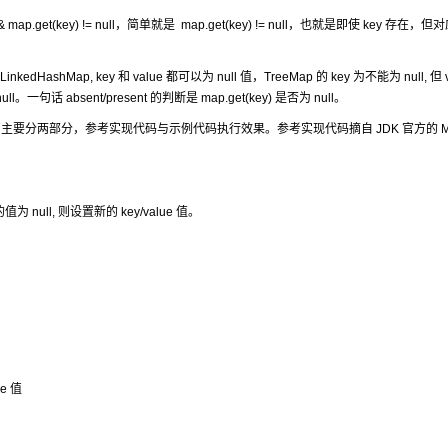
 map.get(key) != null，简单就是 map.get(key) != null，也就是即使 key 存在，
kedHashMap, key 和 value 都可以为 null 值，TreeMap 的 key 为不能为 null, 但 v
为 null。一句话 absent/present 的判断是 map.get(key) 是否为 null。
要分两部分，参考实现代码与示例代码执行效果。参考实现代码摘自 JDK 官方的 M
为 null, 则设置新的 key/value 值。
e 值