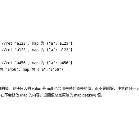
 //ret "a123", map 为 {"a":"a123"}

 //ret "a123", map 为 {"a":"a123"}

 //ret "a456", map 为 {"a":"a456"}

 为 "a456", map 为 {"a":"a456"}
来的值。即使传入的 value 是 null 也会用来替代原来的值，而不是删除，注意这对于 va
ey 不存在不会修改 Map 的内容，返回值总是原始的 map.get(key) 值。