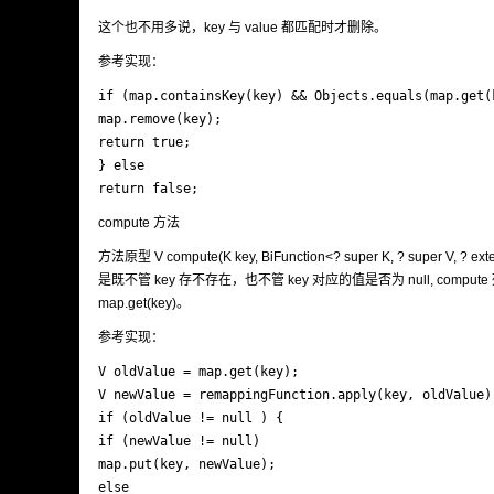
这个也不用多说，key 与 value 都匹配时才删除。
参考实现：
if (map.containsKey(key) && Objects.equals(map.get(k
map.remove(key);

return true;

} else

return false;
compute 方法
方法原型 V compute(K key, BiFunction<? super K, ? super V, ?
是既不管 key 存不存在，也不管 key 对应的值是否为 null, comp
map.get(key)。
参考实现：
V oldValue = map.get(key);

V newValue = remappingFunction.apply(key, oldValue);
if (oldValue != null ) {

if (newValue != null)

map.put(key, newValue);

else
