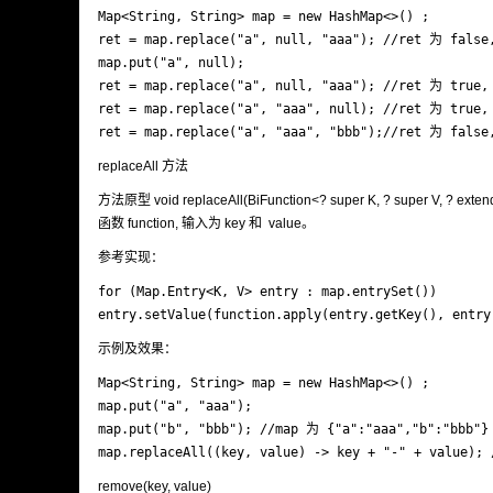
Map<String, String> map = new HashMap<>() ;

ret = map.replace("a", null, "aaa"); //ret 为 false
map.put("a", null);

ret = map.replace("a", null, "aaa"); //ret 为 true,
ret = map.replace("a", "aaa", null); //ret 为 true,
ret = map.replace("a", "aaa", "bbb");//ret 为 false
replaceAll 方法
方法原型 void replaceAll(BiFunction<? super K, ? sup
函数 function, 输入为 key 和 value。
参考实现：
for (Map.Entry<K, V> entry : map.entrySet())

entry.setValue(function.apply(entry.getKey(), entry
示例及效果：
Map<String, String> map = new HashMap<>() ;

map.put("a", "aaa");

map.put("b", "bbb"); //map 为 {"a":"aaa","b":"bbb"}

map.replaceAll((key, value) -> key + "-" + value);
remove(key, value)