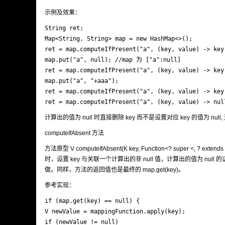
示例及效果：
String ret;

Map<String, String> map = new HashMap<>();

ret = map.computeIfPresent("a", (key, value) -> key
map.put("a", null); //map 为 ["a":null]

ret = map.computeIfPresent("a", (key, value) -> key
map.put("a", "+aaa");

ret = map.computeIfPresent("a", (key, value) -> key
ret = map.computeIfPresent("a", (key, value) ->
计算出的值为 null 时直接删除 key 而不是设置对应 key 的值为 null, 这
computeIfAbsent 方法
方法原型 V computeIfAbsent(K key, Function<? super <, ?
时，设置 key 与关联一个计算出的非 null 值，计算出的值为 null 的
做。同样，方法的返回值也是最终的 map.get(key)。
参考实现：
if (map.get(key) == null) {

V newValue = mappingFunction.apply(key);

if (newValue != null)
