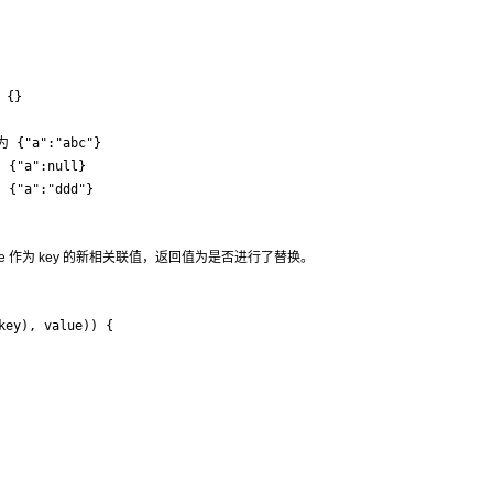
{}

为 {"a":"abc"}

 {"a":null}

 {"a":"ddd"}
alue 作为 key 的新相关联值，返回值为是否进行了替换。
ey), value)) {
