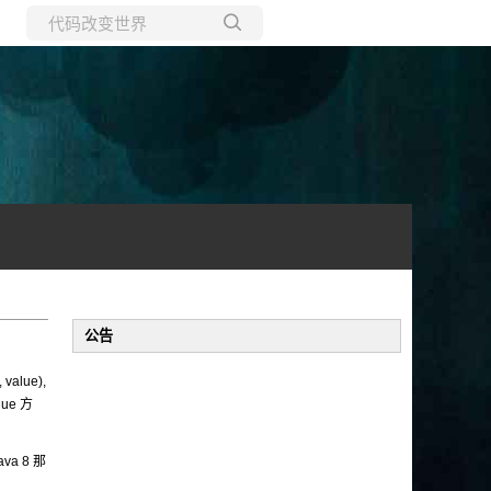
所有博客
当前博客
公告
value),
lue 方
a 8 那