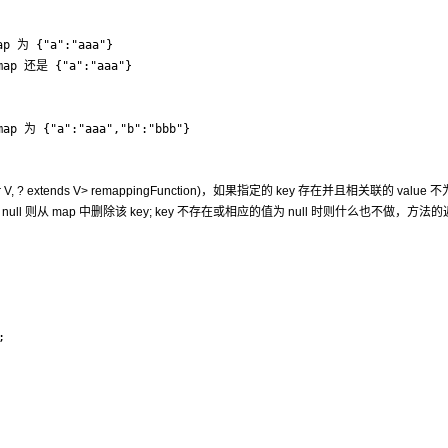
ap 为 {"a":"aaa"}

map 还是 {"a":"aaa"}

map 为 {"a":"aaa","b":"bbb"}
 super V, ? extends V> remappingFunction)，如果指定的 key 存在并且相关联的 value 不为
e 为 null 则从 map 中删除该 key; key 不存在或相应的值为 null 时则什么也不做，方法

