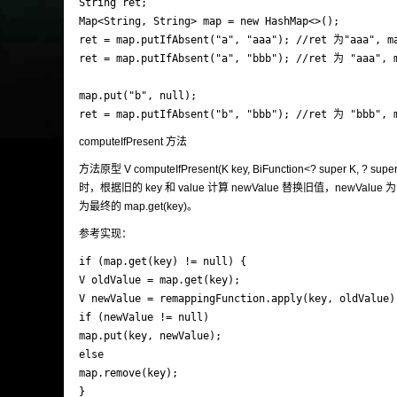
String ret;

Map<String, String> map = new HashMap<>();

ret = map.putIfAbsent("a", "aaa"); //ret 为"aaa", m
ret = map.putIfAbsent("a", "bbb"); //ret 为 "aaa", 
map.put("b", null);

ret = map.putIfAbsent("b", "bbb"); //ret 为 "bbb", 
computeIfPresent 方法
方法原型 V computeIfPresent(K key, BiFunction<? super K, ?
时，根据旧的 key 和 value 计算 newValue 替换旧值，newValu
为最终的 map.get(key)。
参考实现：
if (map.get(key) != null) {

V oldValue = map.get(key);

V newValue = remappingFunction.apply(key, oldValue);
if (newValue != null)

map.put(key, newValue);

else

map.remove(key);

}