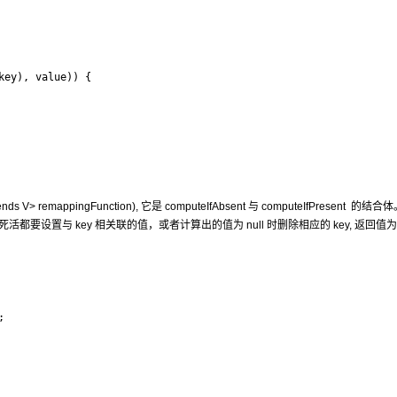
ey), value)) {

 extends V> remappingFunction), 它是 computeIfAbsent 与 computeIfPresent 的
ute 死活都要设置与 key 相关联的值，或者计算出的值为 null 时删除相应的 key, 返回

