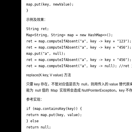
map.put(key, newValue);

}
示例及效果：
String ret;

Map<String, String> map = new HashMap<>();

ret = map.computeIfAbsent("a", key -> key + "123");
ret = map.computeIfAbsent("a", key -> key + "456");
map.put("a", null);

ret = map.computeIfAbsent("a", key -> key + "456");
ret = map.computeIfAbsent("a", key -> null); //ret
replace(K key, V value) 方法
只要 key 存在，不管对应值是否为 null，则用传入的 value 替代原
能为 null 值的 Map 实现将会造成 NullPointerException。k
参考实现：
if (map.containsKey(key)) {

return map.put(key, value);

} else

return null;