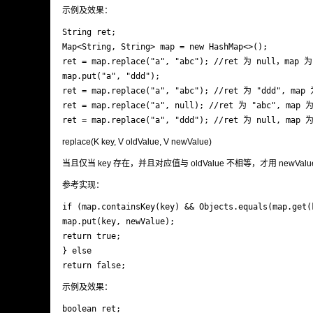
示例及效果：
String ret;

Map<String, String> map = new HashMap<>();

ret = map.replace("a", "abc"); //ret 为 null，map 为 
map.put("a", "ddd");

ret = map.replace("a", "abc"); //ret 为 "ddd", map 
ret = map.replace("a", null); //ret 为 "abc", map 为
ret = map.replace("a", "ddd"); //ret 为 null, map 为
replace(K key, V oldValue, V newValue)
当且仅当 key 存在，并且对应值与 oldValue 不相等，才用 newV
参考实现：
if (map.containsKey(key) && Objects.equals(map.get(k
map.put(key, newValue);

return true;

} else

return false;
示例及效果：
boolean ret;
