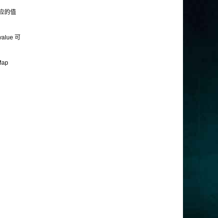
但对应的值
alue 可
ap