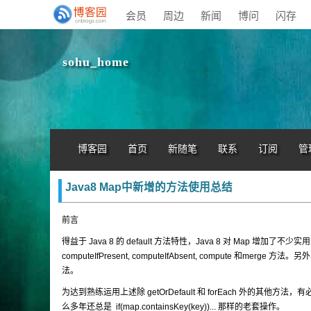
会员
周边
新闻
博问
闪存
sohu_home
博客园
首页
新随笔
联系
订阅
管
Java8 Map中新增的方法使用总结
前言
得益于 Java 8 的 default 方法特性，Java 8 对 Map 增加了不少实用的默认方法，像 
computeIfPresent, computeIfAbsent, compute 和merge 方
法。
为达到熟练运用上述除 getOrDefault 和 forEach 外的其
么多年还总是 if(map.containsKey(key))... 那样的老套操作。