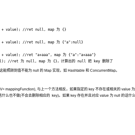
 + value); //ret null, map 为 {}

 + value); //ret null, map 为 {"a":null}

 + value); //ret "a+aaa", map 为 {"a":"a+aaa"}

 null); //ret 为 null, map 为 {}，计算出的 null 把 key 删除了
能照顾到值不能为 null 的 Map 实现，如 Hashtable 和 ConcurrentMap。
 extends V> mappingFunction), 与上一个方法相反，如果指定的 key 不存在或相关的 value 为 
话什么也不做(不会去删除相应的 key)。如果 key 存在并且对应 value 为 null 的话什