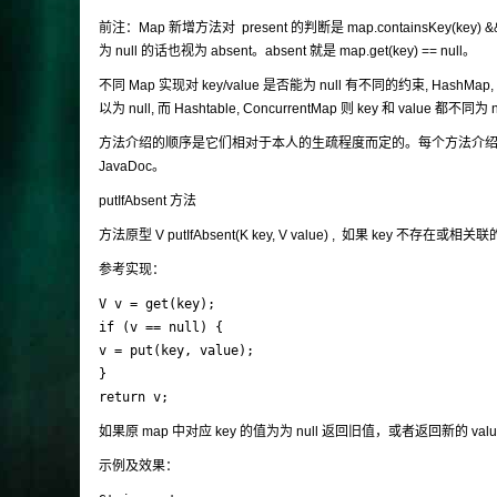
前注：Map 新增方法对 present 的判断是 map.containsKey(key) &&
为 null 的话也视为 absent。absent 就是 map.get(key) == null。
不同 Map 实现对 key/value 是否能为 null 有不同的约束, HashMap, Lin
以为 null, 而 Hashtable, ConcurrentMap 则 key 和 value 都不同
方法介绍的顺序是它们相对于本人的生疏程度而定的。每个方法介绍主
JavaDoc。
putIfAbsent 方法
方法原型
V putIfAbsent(K key, V value)
, 如果 key 不存在或相关联的值
参考实现：
V v = get(key);

if (v == null) {

v = put(key, value);

}

return v;
如果原 map 中对应 key 的值为为 null 返回旧值，或者返回新的 valu
示例及效果：