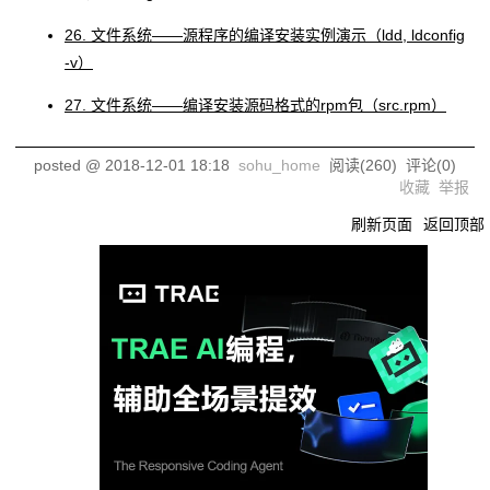
26. 文件系统――源程序的编译安装实例演示（ldd, ldconfig
-v）
27. 文件系统――编译安装源码格式的rpm包（src.rpm）
posted @
2018-12-01 18:18
sohu_home
阅读(
260
) 评论(
0
)
收藏
举报
刷新页面
返回顶部