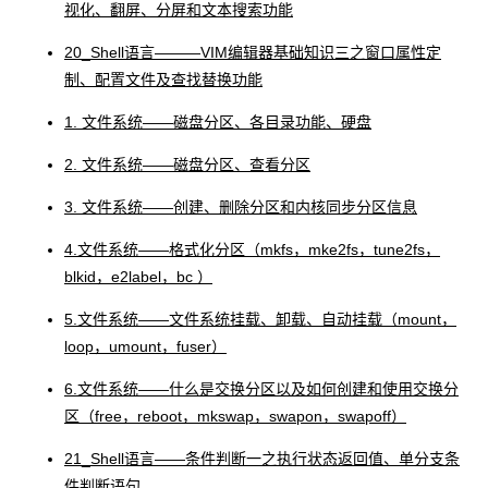
视化、翻屏、分屏和文本搜索功能
20_Shell语言―――VIM编辑器基础知识三之窗口属性定
制、配置文件及查找替换功能
1. 文件系统――磁盘分区、各目录功能、硬盘
2. 文件系统――磁盘分区、查看分区
3. 文件系统――创建、删除分区和内核同步分区信息
4.文件系统――格式化分区（mkfs，mke2fs，tune2fs，
blkid，e2label，bc ）
5.文件系统――文件系统挂载、卸载、自动挂载（mount，
loop，umount，fuser）
6.文件系统――什么是交换分区以及如何创建和使用交换分
区（free，reboot，mkswap，swapon，swapoff）
21_Shell语言――条件判断一之执行状态返回值、单分支条
件判断语句