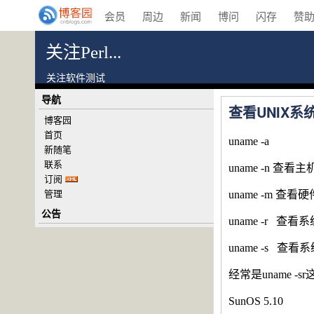
会员
周边
新闻
博问
闪存
赞
关注Perl...
关注软件测试
导航
查看UNIX系
博客园
首页
uname -a
新随笔
联系
uname -n 查看
订阅
管理
uname -m 查看
公告
uname -r 查
uname -s 查看
经常是uname -
SunOS 5.10