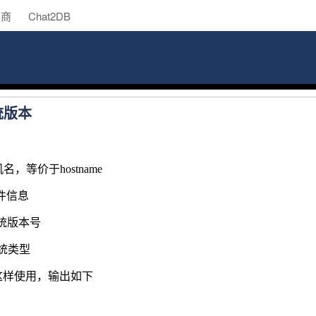
助商
Chat2DB
统版本
主机名，等价于hostname
硬件信息
看系统版本号
系统类型
sr这样使用，输出如下