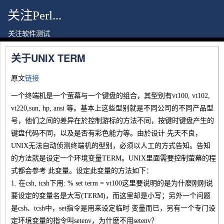
关注Perl...
关注软件测试
关于UNIX TERM
原文
链接
一个终端机是一个萤幕与一个键盘的组合，其型别有vt100, vt102,
vt220,sun, hp, ansi 等。基本上这些型别就是不同公司的不同产品型
号，他们之间的差异在於控制游标的方法不同，按键时键盘产生的
键盘代码不同，以及是否有彩色能力等。由於设计 先天不良，
UNIX无法自动侦测终端机的型别，必须以人工的方式告知。告知
的方法就是设定一个环境变量TERM。UNIX里面需要控制萤幕的程
式都会参考 此变量。设定此变量的方法如下：
1. 在csh, tcsh下用: % set term = vt100这里要说明的是为什麽刚刚说
要设定的变量名是大写(TERM)，而这里却是小写；另外一个问题
是csh、tcsh中，set指令是用来设定临时 变量而已，另有一个专门设
定环境变量的指令叫setenv，为什麽不用setenv？