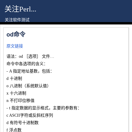
关注Perl...
关注软件测试
od命令
原文链接
语法：od ［选项］ 文件…
命令中各选项的含义：
- A 指定地址基数，包括：
d 十进制
o 八进制（系统默认值）
x 十六进制
n 不打印位移值
- t 指定数据的显示格式，主要的参数有：
c ASCII字符或反斜杠序列
d 有符号十进制数
f 浮点数