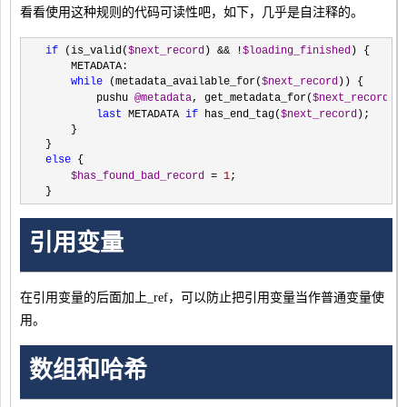
看看使用这种规则的代码可读性吧，如下，几乎是自注释的。
if
 (is_valid(
$next_record
) && !
$loading_finished
) {
    METADATA:
while
 (metadata_available_for(
$next_record
)) {
        pushu 
@metadata
, get_metadata_for(
$next_record
);
last
 METADATA 
if
 has_end_tag(
$next_record
);
    }
}
else
 {
$has_found_bad_record
 = 
1
;
}
引用变量
在引用变量的后面加上_ref，可以防止把引用变量当作普通变量使
用。
数组和哈希