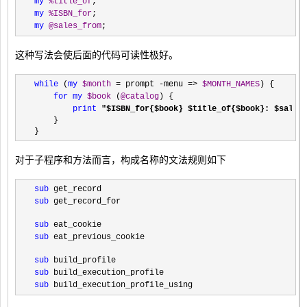
my
%title_of
;
my
%ISBN_for
;
my
@sales_from
;
这种写法会使后面的代码可读性极好。
while
 (
my
$month
 = prompt -menu => 
$MONTH_NAMES
) {
for
my
$book
 (
@catalog
) {
print
"
$ISBN_for{$book} $title_of{$book}: $sales
    }
}
对于子程序和方法而言，构成名称的文法规则如下
sub
 get_record
sub
 get_record_for
sub
 eat_cookie
sub
 eat_previous_cookie
sub
 build_profile
sub
 build_execution_profile
sub
 build_execution_profile_using