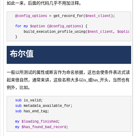
如此一来，后面的代码几乎不用加注释。
@config_options
 = get_record_for(
$next_client
);
for
my
$option
 (
@config_options
) {
    build_execution_profile_using(
$next_client
, 
$option
)
}
布尔值
一般以所测试的属性或断言作为命名依据，这也会使条件表达式读
起来很自然，通常来讲，这些名称大多以is_或has_开头，当然也有
例外，比如。
sub
 is_valid;
sub
 metadata_available_for;
sub
 has_end_tag;
my
$loading_finished
;
my
$has_found_bad_record
;