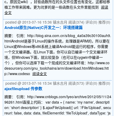
c，原因见wiki），好些函数所在的头文件位置也有变化，这都给移
植工作带来困难。更为坑爹的是一些函数在头文件里能找到
阅读
全文
posted @ 2013-07-16 15:36 镇水古月
阅读(374)
评论(0)
推荐(0)
Android原生(Native)C开发之一：环境搭建篇
摘要： 引用：http://blog.sina.com.cn/s/blog_4a0a39c30100auh9.
htmlAndroid是基于Linux的操作系统，处理器是ARM的，所以要在
Linux或Windows等x86系统上编译Android能运行的程序，你需要
一个交叉编译器。在Linux下面，你可以自已编译一个交叉编译环
境，但Windows下面，就比较复杂（也可以在cygwin中编译一
个），但你可以选择下载一个现成的交叉编译环境：http://www.co
desourcery.com/gnu_toolchains/arm/download.htmlWindows:htt
p://www.codeso
阅读全文
posted @ 2013-07-16 15:34 镇水古月
阅读(573)
评论(0)
推荐(0)
ajaxfileupload 传参数
摘要： 引用：http://www.cnblogs.com/lyeo/archive/2012/05/11/24
96261.html直接上代码： var data = { name: 'my name', descripti
on: 'short description' } $.ajaxFileUpload({ url: '/File/Upload', secu
reuri: false, data: data, fileElementId: 'fileToUpload', dataType: 'js