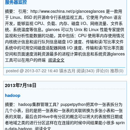
服务器监控
摘要： 引用：http://www.oschina.net/p/glancesglances 是一款用
于 Linux、BSD 的开源命令行系统监视工具，它使用 Python 语言
开发，能够监视 CPU、负载、内存、磁盘 I/O、网络流量、文件系
统、系统温度等信息。glances 可以为 Unix 和 Linux 性能专家提供
监视和分析性能数据的功能，其中包括：CPU 使用率内存使用情况
内核统计信息和运行队列信息磁盘 I/O 速度、传输和读/写比率文件
系统中的可用空间磁盘适配器网络 I/O 速度、传输和读/写比率页面
空间和页面速度消耗资源最多的进程计算机信息和系统资源glances
工具可以在用户的终端
阅读全文
posted @ 2013-07-22 16:40 镇水古月
阅读(343)
评论(0)
推荐(0)
2013年7月18日
hadoop
摘要： hadoop集群管理工具？puppetpython把其中一张表拆分为
几个小表，目的是把一张表和一张表的关联转换为多张小表和一张
表的关联，最后合并Hive中有分区的概念可以将大的表按照日期或
者地域之类的进行分区这样在在连接的时候中间结果能小很多 sprin
g-data-hadoop
阅读全文