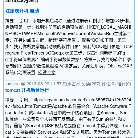
2013年8月26日
注册表开机 启动
摘要： 引用：添加开机启动项（通过注册表）例子：增加QQ开机
启动项第一步：找到注册表的启动项位置：HKEY_LOCAL_MACHI
NE\SOFTWARE\Microsoft\Windows\CurrentVersion\Run主键第二
步：在另边点击右键：新建“字符串值”，取名“QQ”如下图：第三
步：找到你所要增加启动项的软件目录：如我的QQ是目录是：D:\P
rogram Files\Tencent\QQ\qq.exe第三步：双击你刚新建军的"q
q"字符串值项,即：编辑字符串数值数据：将第三步找到的软件目录
复制到下面图的“数值数据栏内”确定后，关闭注册表，OK，你的XP
系统启动项设置
阅读全文
posted @ 2013-08-26 11:57 镇水古月
阅读(297)
评论(0)
推荐(0)
tomcat 开机后台运行
摘要： 引用：http://jingyan.baidu.com/article/a65957f4b12b8724
e77f9b5a.htmlTomcat是Apache 软件基金会（Apache Software F
oundation）的Jakarta 项目中的一个核心项目，由Apache、Sun
和其他一些公司及个人共同开发而成。由于有了Sun 的参与和支
持，最新的Servlet 和JSP 规范总是能在Tomcat 中得到体现，Tom
cat 5 支持最新的Servlet 2.4 和JSP 2.0 规范。因为Tomcat 技术先