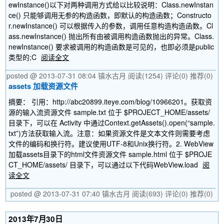
ewInstance()以下对两种调用方式给以比较说明：Class.newInstan
ce() 只能够调用无参的构造函数，即默认的构造函数；Constructo
r.newInstance() 可以根据传入的参数，调用任意构造构造函数。Cl
ass.newInstance() 抛出所有由被调用构造函数抛出的异常。Class.
newInstance() 要求被调用的构造函数是可见的，也即必须是public
类型的;C
阅读全文
posted @ 2013-07-31 08:04 镇水古月
阅读(1254)
评论(0)
推荐(0)
assets 加载资源文件
摘要： 引用：http://abc20899.iteye.com/blog/10966201。获取资
源的输入流资源文件 sample.txt 位于 $PROJECT_HOME/assets/
目录下，可以在 Activity 中通过Context.getAssets().open(“sample.
txt”)方法获取输入流。注意：如果资源文件是文本文件则需要考虑
文件的编码和换行符。建议使用UTF-8和Unix换行符。2. WebView
加载assets目录下的html文件资源文件 sample.html 位于 $PROJE
CT_HOME/assets/ 目录下，可以通过以下代码WebView.load
阅
读全文
posted @ 2013-07-31 07:40 镇水古月
阅读(693)
评论(0)
推荐(0)
2013年7月30日