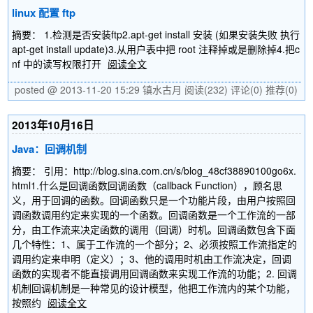
linux 配置 ftp
摘要： 1.检测是否安装ftp2.apt-get install 安装 (如果安装失败 执行
apt-get install update)3.从用户表中把 root 注释掉或是删除掉4.把c
nf 中的读写权限打开
阅读全文
posted @ 2013-11-20 15:29 镇水古月
阅读(232)
评论(0)
推荐(0)
2013年10月16日
Java：回调机制
摘要： 引用：http://blog.sina.com.cn/s/blog_48cf38890100go6x.
html1.什么是回调函数回调函数（callback Function），顾名思
义，用于回调的函数。回调函数只是一个功能片段，由用户按照回
调函数调用约定来实现的一个函数。回调函数是一个工作流的一部
分，由工作流来决定函数的调用（回调）时机。回调函数包含下面
几个特性：1、属于工作流的一个部分；2、必须按照工作流指定的
调用约定来申明（定义）；3、他的调用时机由工作流决定，回调
函数的实现者不能直接调用回调函数来实现工作流的功能；2. 回调
机制回调机制是一种常见的设计模型，他把工作流内的某个功能，
按照约
阅读全文