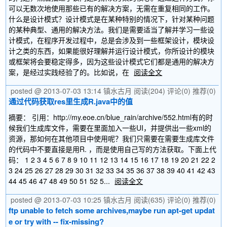
可以无数次地使用那些已有的解决方案，无需在重复相同的工作。
什么是设计模式？设计模式是在某种特别的情况下，针对某种问题
的某种典型、通用的解决方法。我们是需要适当了解并学习一些设
计模式，在程序开发过程中，总是会涉及到一些框架设计，模块设
计之类的东西，如果能很好理解并运行设计模式，你所设计的模块
或框架将会要稳定得多，因为这些设计模式它们都是通用的解决方
案，是经过实践经验了的。比如说，在
阅读全文
posted @ 2013-07-03 13:14 镇水古月
阅读(204)
评论(0)
推荐(0)
通过代码获取res里生成R.java中的值
摘要： 引用：http://my.eoe.cn/blue_rain/archive/552.html有的时
候我们生成库文件，需要在里面加入一些UI，并提供出一些xml的
资源，那如何在其他项目中使用呢？我们只需要在需要生成库文件
的代码中不要直接是用R. ，而是使用自己写的方法获取。下面上代
码： 1 2 3 4 5 6 7 8 9 10 11 12 13 14 15 16 17 18 19 20 21 22 2
3 24 25 26 27 28 29 30 31 32 33 34 35 36 37 38 39 40 41 42 43
44 45 46 47 48 49 50 51 52 5...
阅读全文
posted @ 2013-07-03 10:25 镇水古月
阅读(635)
评论(0)
推荐(0)
ftp unable to fetch some archives,maybe run apt-get updat
e or try with -- fix-missing?