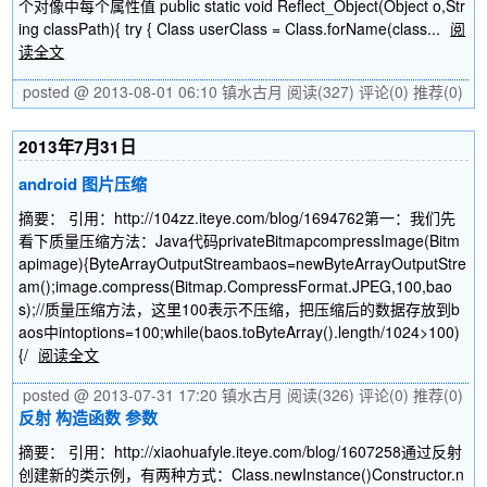
个对像中每个属性值 public static void Reflect_Object(Object o,Str
ing classPath){ try { Class userClass = Class.forName(class...
阅
读全文
posted @ 2013-08-01 06:10 镇水古月
阅读(327)
评论(0)
推荐(0)
2013年7月31日
android 图片压缩
摘要： 引用：http://104zz.iteye.com/blog/1694762第一：我们先
看下质量压缩方法：Java代码privateBitmapcompressImage(Bitm
apimage){ByteArrayOutputStreambaos=newByteArrayOutputStre
am();image.compress(Bitmap.CompressFormat.JPEG,100,bao
s);//质量压缩方法，这里100表示不压缩，把压缩后的数据存放到b
aos中intoptions=100;while(baos.toByteArray().length/1024>100)
{/
阅读全文
posted @ 2013-07-31 17:20 镇水古月
阅读(326)
评论(0)
推荐(0)
反射 构造函数 参数
摘要： 引用：http://xiaohuafyle.iteye.com/blog/1607258通过反射
创建新的类示例，有两种方式：Class.newInstance()Constructor.n