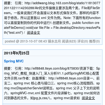
摘要： 引用：http://addiwang.blog.163.com/blog/static/11813077
2011221114230288/Air的文件操做主要涉及两个类，FIle和FileStr
eam。一般来说我们不会直接以文本形式保存文件，那样的内容不
易于修改，所以这里我以 xml 文件为例。Note: 下面所有的function
可以直接复制到你的代码中运行1.创建新文件。public function cre
ateFileDemo():void{var file:File = File.desktopDirectory.resolvePa
th("test.xml") /
阅读全文
posted @ 2013-10-07 08:43 镇水古月
阅读(623)
评论(0)
推荐(0)
2013年9月25日
Spring MVC
摘要： 引用：http://elf8848.iteye.com/blog/875830/资源下载：Sp
ring_MVC_教程_快速入门_深入分析V1.1.pdfSpringMVC核心配置
文件示例.rar作者：赵磊博客：http://elf8848.iteye.com目录一、前
言二、spring mvc 核心类与接口三、spring mvc核心流程图四、sp
ring mvcDispatcherServlet说明五、spring mvc 父子上下文的说明
六、springMVC-mvc.xml 配置文件片段讲解七、spring mvc如何访
问到静态的文件，如jpg,js,css八、spring mvc请求如
阅读全文