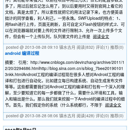
多了，用过后就忘记怎么用了，到以后要用时又得到官网上看它的
文档，真是太烦了。所以索性就把它的用法记录下来，也方便英语
拙计的同学查看，利人利己，一劳永逸。SWFUpload的特点：1、
用flash进行上传，页面无刷新，且可自定义Flash按钮的样式;2、可
以在浏览器端就对要上传的文件进行限制;3、允许一次上传多个文
件，但会有一个上传队列，队列里文件的上传是
阅读全文
posted @ 2013-08-28 09:10 镇水古月
阅读(832)
评论(1)
推荐(0)
android 编译过程
摘要： 引用：http://www.cnblogs.com/devinzhang/archive/2011/1
2/20/2294686.htmlhttp://blog.sina.com.cn/s/blog_7bee20190101
3nkk.htmlAndroid工程的编译过程现在很多人想对Android工程的编
译和打包进行自动化，比如建立每日构建系统、自动生成发布文件
等等。这些都需要我们对Android工程的编译和打包有一个深入的理
解，至少要知道它的每一步都做了什么，需要什么环境和工具，输
入和输出是什么。那么我们就来挖掘一下Android的编译过程中的细
节。首先，我们假定你的系统（什么系统都行，不限于
阅读全文
posted @ 2013-08-28 08:06 镇水古月
阅读(428)
评论(0)
推荐(0)