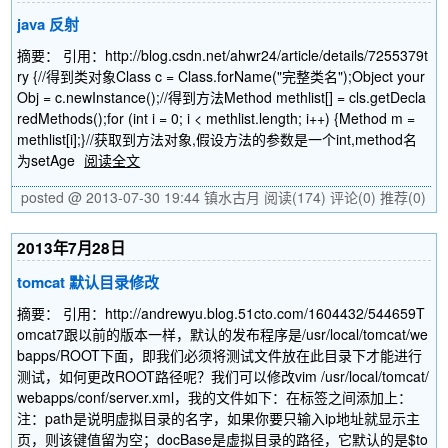
java 反射
摘要： 引用：http://blog.csdn.net/ahwr24/article/details/7255379t
ry {//得到类对象Class c = Class.forName("完整类名");Object your
Obj = c.newInstance();//得到方法Method methlist[] = cls.getDecla
redMethods();for (int i = 0; i < methlist.length; i++) {Method m =
methlist[i];}//获取到方法对象,假设方法的参数是一个int,method名
为setAge
阅读全文
posted @ 2013-07-30 19:44 镇水古月
阅读(174)
评论(0)
推荐(0)
2013年7月28日
tomcat 默认目录修改
摘要： 引用：http://andrewyu.blog.51cto.com/1604432/544659T
omcat7跟以前的版本一样，默认的发布程序是/usr/local/tomcat/we
bapps/ROOT下面，即我们必须将测试文件放在此目录下才能进行
测试，如何更改ROOT路径呢？我们可以修改vim /usr/local/tomcat/
webapps/conf/server.xml，我的文件如下：在标签之间添加上：
注：path是说明虚拟目录的名字，如果你要只输入ip地址就显示主
页，则该键值留为空；docBase是虚拟目录的路径，它默认的是$to