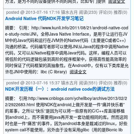
方法，是为不同的设备提供不同的网页，比如专门提供
阅读全文
posted @ 2013-07-16 17:16 镇水古月
阅读(233)
评论(0)
推荐(0)
Android Native 代码NDK开发学习笔记
摘要： 引用：http://www.kunli.info/2011/08/21/android-native-cod
e-study-note/JNI，全称Java Native Interface，是用于让运行在JV
M中的Java代码和运行在JVM外的Native代码（主要是C或者C++）
沟通的桥梁。代码编写者即可以使用JNI从Java的程序中调用Native
代码，又可以从Native程序中调用Java代码。这样，编程人员可以
将低阶的代码逻辑包装到高阶的程序框架中，获得高性能高效率的
同时保证了代码框架的高抽象性。在Android中，仅有以下类库是允
许在JNI中使用的：libc (C library)
阅读全文
posted @ 2013-07-16 15:37 镇水古月
阅读(551)
评论(0)
推荐(0)
NDK开发历程（一）：android native code的调试方法
摘要： 引用:http://www.cnblogs.com/ychellboy/archive/2013/02/2
2/2922683.html 使用NDK在android上做开发是一件“痛并快乐着”
的差事，之所以“快乐”是因为可以将一些原有的C/C++库直接移植
到android上，而不需要用java再开发一套功能相同的库。然而这同
时也是一件“痛苦”的事件，因为android本身是裁减过的linux，好些
system call不能使用，另外由于没有采用glibc（用的是Bionic lib