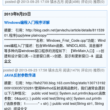
posted @ 2013-09-25 17:09 镇水古月
阅读(498)
评论(0)
推荐(0)
2013年9月23日
Windows编程入门程序详解
摘要： 引用：http://blog.csdn.net/jarvischu/article/details/811539
01.程序[cpp]view plaincopy/***********************************************
**************************名称：Windows_Frist_Code.cpp*功能：Wind
ows编程入门*描述：包含WinMain函数、WNDCLASS、消息循环
等多种内容windows窗口程序的流程如下：【WinMain入口】-->创
建和设计窗口类-->注册窗口类-->创建、显示和更新窗口--&
阅读
全文
posted @ 2013-09-23 17:58 镇水古月
阅读(1479)
评论(0)
推荐(0)
JAVA反射参数传递
摘要： 引用：http://fish2700.blog.163.com/blog/static/130713192
009103035723281/使用Method反射调用函数时，我们通常会遇到
以下几种情况： public void test(){ System.out.println(&quot;函数
参数：0&quot;); } public void test(String str){ System.out.println
("函数参数：1----------" + str); } public void test(String str1, String
str2)
阅读全文