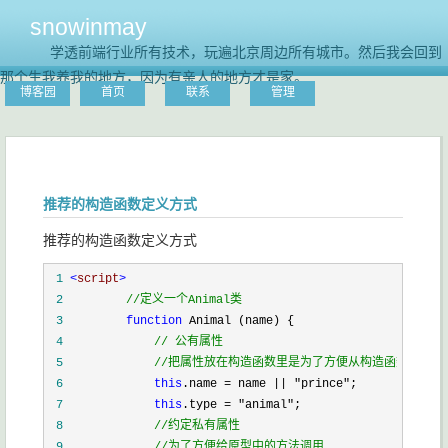
snowinmay
学透前端行业所有技术，玩遍北京周边所有城市。然后我会回到
那个生我养我的地方，因为有亲人的地方才是家。
博客园
首页
联系
管理
推荐的构造函数定义方式
推荐的构造函数定义方式
 1
<
script
>
 2
//
定义一个Animal类
 3
function
 4
//
 公有属性
 5
//
把属性放在构造函数里是为了方便从构造函数中接收
 6
this
.name 
=
 name 
||
"
prince
"
 7
this
.type 
=
"
animal
"
 8
//
约定私有属性
 9
//
为了方便给原型中的方法调用