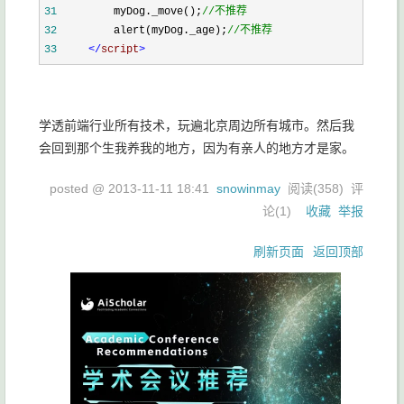
31
        myDog._move();
//
不推荐
32
        alert(myDog._age);
//
不推荐
33
</
script
>
学透前端行业所有技术，玩遍北京周边所有城市。然后我
会回到那个生我养我的地方，因为有亲人的地方才是家。
posted @
2013-11-11 18:41
snowinmay
阅读(
358
) 评
论(
1
)
收藏
举报
刷新页面
返回顶部