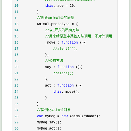
10
this
._age 
=
20
11
12
//
修改Animal类的原型
13
        Animal.prototype 
=
14
//
以_开头为私有方法
15
//
用来给原型中其他方法调用，不对外调用
16
            _move : 
function
17
//
alert("");
18
19
//
公有方法
20
            say : 
function
21
//
alert();
22
23
            act : 
function
24
this
25
26
27
//
实例化Animal对象
28
var
 myDog 
=
new
 Animal(
"
dada
"
29
30