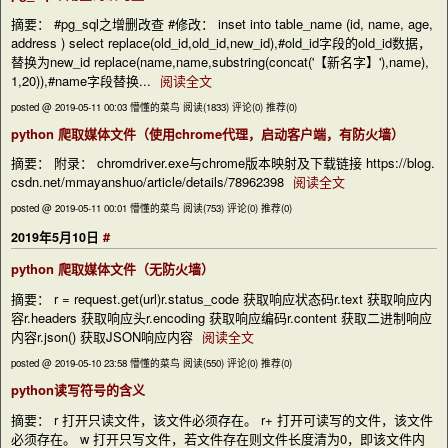
摘要： #pg_sql之增删改查 #修改： inset into table_name (id, name, age,
address ) select replace(old_id,old_id,new_id),#old_id字段的old_id数据，
替换为new_id replace(name,name,substring(concat('【新名字】'),name),
1,20)),#name字段替换...
阅读全文
posted @ 2019-05-11 00:03 懵懂的菜鸟
阅读(1833)
评论(0)
推荐(0)
python 爬取媒体文件（使用chrome代理，启动客户端，有防火墙）
摘要： 附录： chromdriver.exe与chrome版本映射及下载链接 https://blog.
csdn.net/mmayanshuo/article/details/78962398
阅读全文
posted @ 2019-05-11 00:01 懵懂的菜鸟
阅读(753)
评论(0)
推荐(0)
#
2019年5月10日
python 爬取媒体文件（无防火墙）
摘要： r = request.get(url)r.status_code 获取响应状态码r.text 获取响应内
容r.headers 获取响应头r.encoding 获取响应编码r.content 获取二进制响应
内容r.json() 获取JSON响应内容
阅读全文
posted @ 2019-05-10 23:58 懵懂的菜鸟
阅读(550)
评论(0)
推荐(0)
python读写符号的含义
摘要： r 打开只读文件，该文件必须存在。 r+ 打开可读写的文件，该文件
必须存在。 w 打开只写文件，若文件存在则文件长度清为0，即该文件内