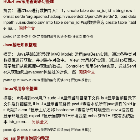
HUE-hive常用查询语句整理
摘要： 通过hue进行数据导入： 1，create table demo_id(`id` string) row f
ormat serde 'org.apache.hadoop.hive.serde2.OpenCSVSerde' 2, load data
inpath '/user/demo.csv' into table demo_id #sql数据筛选 create table `tabl
e_na...
阅读全文
posted @ 2019-05-11 00:07 懵懂的菜鸟
阅读(5432)
评论(0)
推荐(0)
Java基础知识整理
摘要： Java基础知识整理 MVC Model: 常用javaBean实现，通过各种类对
数据库进行获取，并封装在对象中。 View: 常用JSP实现，通过Jsp页面来
展示我们从数据库中获取的数据。 Controller: 常用Servlet实现，通过Servl
et来获取经过javabean包装过的对象，然
阅读全文
posted @ 2019-05-11 00:06 懵懂的菜鸟
阅读(535)
评论(0)
推荐(0)
linux常用命令整理
摘要： #切换到root用户 sudo -i #显示当前目录下文件 ls #显示当前目录下
文件及详细信息 ll ls -l #显示当前路径 pwd #查看本机所有java进程的pid jp
s #清屏 clear #显示主机名称 hostname #查看所有环境变量 env #设置或
显示环境变量 export #显示当前PATH环境变量 echo $PATH #查看系统版
本 lsb_relea...
阅读全文
posted @ 2019-05-11 00:05 懵懂的菜鸟
阅读(683)
评论(0)
推荐(0)
pg_sql常用查询语句整理