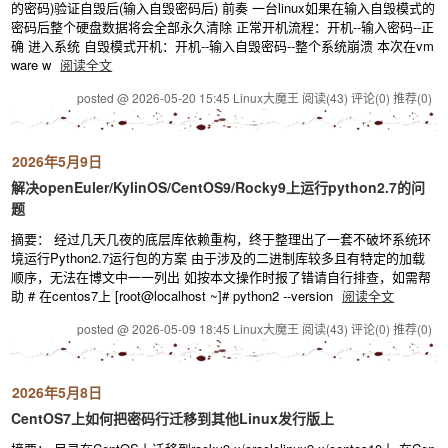
的密码)验证自毁后(输入自毁密码后) 前奏 一台linux如果在输入自毁模式的
密码后整个硬盘数据将会全部永久清除 正常开机流程：开机--输入密码--正
确 进入系统 自毁模式开机：开机--输入自毁密码--整个系统崩溃 本次在vm
ware w
阅读全文
posted @ 2026-05-20 15:45 Linux大魔王
阅读(43)
评论(0)
推荐(0)
2026年5月9日
解决openEuler/KylinOS/CentOS9/Rocky9上运行python2.7的问
题
摘要： 经过几天几夜的底层库依赖重构，终于整理出了一套不破坏系统环
境运行Python2.7运行包的方案 由于涉及的二进制库较多且有特定的加载
顺序，无法在博文中一一列出 如按本文操作时报了错请自行排查，如需帮
助 # 在centos7上 [root@localhost ~]# python2 --version
阅读全文
posted @ 2026-05-09 18:45 Linux大魔王
阅读(43)
评论(0)
推荐(0)
2026年5月8日
CentOS7上如何把密码行迁移到其他Linux发行版上