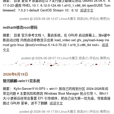
摘要： 目录 复现 # 该漏洞在以下发行版上都做过测试 Ubuntu 24.04.4：6.
17.0-23-通用 RHEL 10.1: 6.12.0-124.49.1.el10_1.x86_64 openSUSE Tum
bleweed：7.0.2-1-default CentOS Stream 10：6.12
阅读全文
posted @ 2026-06-28 12:47 Linux大魔王
阅读(26)
评论(0)
推荐(0)
redhat9修改root密码
摘要： 目录 官方参考文档 1、重启系统，在 GRUB 启动屏幕上，按e键中
断启动过程 内核启动参数显示出来 load_video set gfx_payload=keep ins
mod gzio linux ($root)/vmlinuz-5.14.0-70.22.1.e19_0.x86_64 root=
阅读
全文
posted @ 2026-06-28 07:10 Linux大魔王
阅读(7)
评论(0)
推荐(0)
2026年6月19日
银河麒麟+win11双系统
摘要： Kylin-Server-V10-SP3 + win11 按自己的规划分区 2024-2026年间
常见问题 # 主要风险和原因 Windows Boot Manager 抢占引导 1、Win11
大/小更新后经常会重置 EFI 引导顺序，把自己设为第一优先级，导致直接
跳过 GRUB 菜单，进不了麒麟
阅读全文
posted @ 2026-06-19 17:50 Linux大魔王
阅读(41)
评论(0)
推荐(0)