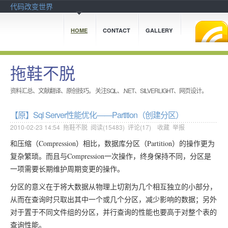
代码改变世界
HOME
CONTACT
GALLERY
拖鞋不脱
资料汇总、文献翻译、原创技巧。 关注SQL、.NET、SILVERLIGHT、网页设计。
【原】Sql Server性能优化——Partition（创建分区）
2010-02-23 14:54
拖鞋不脱
阅读(
15483
) 评论(
17
)
收藏
举报
和压缩（Compression）相比，数据库分区（Partition）的操作更为
复杂繁琐。而且与Compression一次操作，终身保持不同，分区是
一项需要长期维护周期变更的操作。
分区的意义在于将大数据从物理上切割为几个相互独立的小部分，
从而在查询时只取出其中一个或几个分区，减少影响的数据；另外
对于置于不同文件组的分区，并行查询的性能也要高于对整个表的
查询性能。