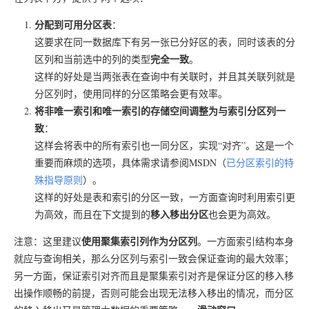
分配到可用分区表
：
这要求在同一数据库下有另一张已分好区的表，同时该表的分
完全一致
区列和当前选中的列的类型
。
这样的好处是当两张表在查询中有关联时，并且其关联列就是
分区列时，使用同样的分区策略会更有效率。
将非唯一索引和唯一索引的存储空间调整为与索引分区列一
致
：
这样会将表中的所有索引也一同分区，实现“对齐”。这是一个
重要而麻烦的选项，具体需求请参阅MSDN（
已分区索引的特
殊指导原则
）。
这样的好处是表和索引的分区一致，一方面查询时利用索引更
移入移出分区
为高效，而且在下文提到的
也会更为高效。
使用聚集索引列作为分区列
注意：这里建议
。一方面索引结构本身
就应与查询相关，那么分区列与索引一致会保证查询的最大效率；
另一方面，保证索引对齐而且是聚集索引对齐是保证分区的移入移
出操作顺畅的前提，否则可能会出现无法移入移出的情况，而分区