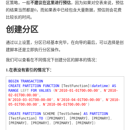
不建议在这里进行预估
区策略，一般
，因为如果对空表来说，预估
的结果当然都是0，而如果表中已经包含大量数据，预估则会花费
比较长的时间。
创建分区
通过以上设置，分区已经基本完毕，在向导的最后，可以选择是创
建脚本还是立即执行分区操作。
我们可以查看在不同情况下创建分区的脚本的情况：
1.在表没有索引的情况下：
BEGIN TRANSACTION

CREATE PARTITION FUNCTION 
[TestFunction]
(
datetime
) 
AS 
RANGE 
LEFT 
FOR VALUES 
(
N'2010-01-01T00:00:00'
, 
N'2010-
02-01T00:00:00'
, 
N'2010-03-01T00:00:00'
, 
N'2010-04-01T00:00:00'
, 
N'2010-
05-01T00:00:00'
, 
N'2010-06-01T00:00:00'
)

CREATE PARTITION 
SCHEME [TestScheme] 
AS PARTITION 
[TestFunction] 
TO 
(
[PRIMARY]
, 
[PRIMARY]
, 
[PRIMARY]
, 
[PRIMARY]
, 
[PRIMARY]
, 
[PRIMARY]
, 
[PRIMARY]
)
