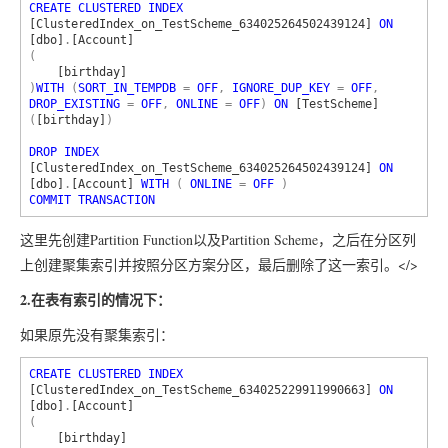
CREATE CLUSTERED INDEX 
[ClusteredIndex_on_TestScheme_634025264502439124] 
ON 
[dbo]
.
(

)
WITH 
(
SORT_IN_TEMPDB 
= 
OFF
, 
IGNORE_DUP_KEY 
= 
OFF
, 
DROP_EXISTING 
= 
OFF
, 
ONLINE 
= 
OFF
) 
ON 
[TestScheme]
(
[birthday]
)

DROP INDEX 
[ClusteredIndex_on_TestScheme_634025264502439124] 
ON 
[dbo]
.
[Account] 
WITH 
( 
ONLINE 
= 
OFF 
COMMIT TRANSACTION
这里先创建Partition Function以及Partition Scheme，之后在分区列
上创建聚集索引并按照分区方案分区，最后删除了这一索引。</>
2.在表有索引的情况下：
如果原先没有聚集索引：
CREATE CLUSTERED INDEX 
[ClusteredIndex_on_TestScheme_634025229911990663] 
ON 
[dbo]
.
(
