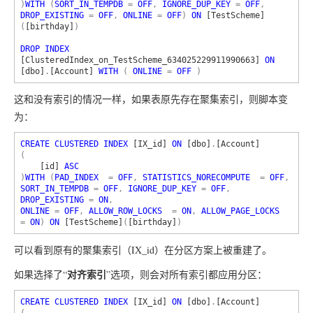
)
WITH 
(
SORT_IN_TEMPDB 
= 
OFF
, 
IGNORE_DUP_KEY 
= 
OFF
, 
DROP_EXISTING 
= 
OFF
, 
ONLINE 
= 
OFF
) 
ON 
[TestScheme]
(
[birthday]
)

DROP INDEX 
[ClusteredIndex_on_TestScheme_634025229911990663] 
ON 
[dbo]
.
[Account] 
WITH 
( 
ONLINE 
= 
OFF 
这和没有索引的情况一样，如果表原先存在聚集索引，则脚本变
为：
CREATE CLUSTERED INDEX 
[IX_id] 
ON 
[dbo]
.
(

[id] 
)
WITH 
(
PAD_INDEX  
= 
OFF
, 
STATISTICS_NORECOMPUTE  
= 
OFF
, 
SORT_IN_TEMPDB 
= 
OFF
, 
IGNORE_DUP_KEY 
= 
OFF
, 
DROP_EXISTING 
= 
ON
, 
ONLINE 
= 
OFF
, 
ALLOW_ROW_LOCKS  
= 
ON
, 
ALLOW_PAGE_LOCKS  
= 
ON
) 
ON 
[TestScheme]
(
[birthday]
)
可以看到原有的聚集索引（IX_id）在分区方案上被重建了。
对齐索引
如果选择了“
”选项，则会对所有索引都应用分区：
CREATE CLUSTERED INDEX 
[IX_id] 
ON 
[dbo]
.
(
