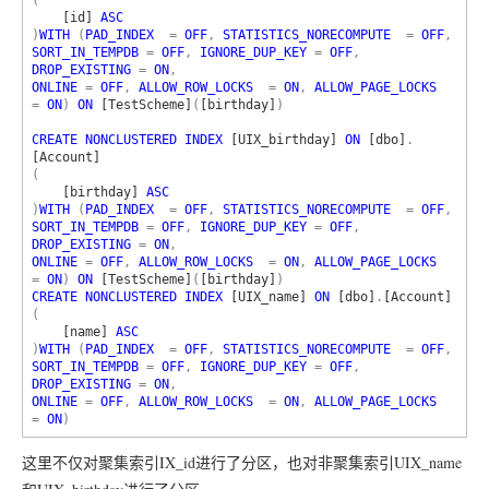
[id] 
)
WITH 
(
PAD_INDEX  
= 
OFF
, 
STATISTICS_NORECOMPUTE  
= 
OFF
, 
SORT_IN_TEMPDB 
= 
OFF
, 
IGNORE_DUP_KEY 
= 
OFF
, 
DROP_EXISTING 
= 
ON
, 
ONLINE 
= 
OFF
, 
ALLOW_ROW_LOCKS  
= 
ON
, 
ALLOW_PAGE_LOCKS  
= 
ON
) 
ON 
[TestScheme]
(
[birthday]
)

CREATE NONCLUSTERED INDEX 
[UIX_birthday] 
ON 
[dbo]
.
(

[birthday] 
)
WITH 
(
PAD_INDEX  
= 
OFF
, 
STATISTICS_NORECOMPUTE  
= 
OFF
, 
SORT_IN_TEMPDB 
= 
OFF
, 
IGNORE_DUP_KEY 
= 
OFF
, 
DROP_EXISTING 
= 
ON
, 
ONLINE 
= 
OFF
, 
ALLOW_ROW_LOCKS  
= 
ON
, 
ALLOW_PAGE_LOCKS  
= 
ON
) 
ON 
[TestScheme]
(
[birthday]
CREATE NONCLUSTERED INDEX 
[UIX_name] 
ON 
[dbo]
.
(

[name] 
)
WITH 
(
PAD_INDEX  
= 
OFF
, 
STATISTICS_NORECOMPUTE  
= 
OFF
, 
SORT_IN_TEMPDB 
= 
OFF
, 
IGNORE_DUP_KEY 
= 
OFF
, 
DROP_EXISTING 
= 
ON
, 
ONLINE 
= 
OFF
, 
ALLOW_ROW_LOCKS  
= 
ON
, 
ALLOW_PAGE_LOCKS  
= 
ON
)
这里不仅对聚集索引IX_id进行了分区，也对非聚集索引UIX_name