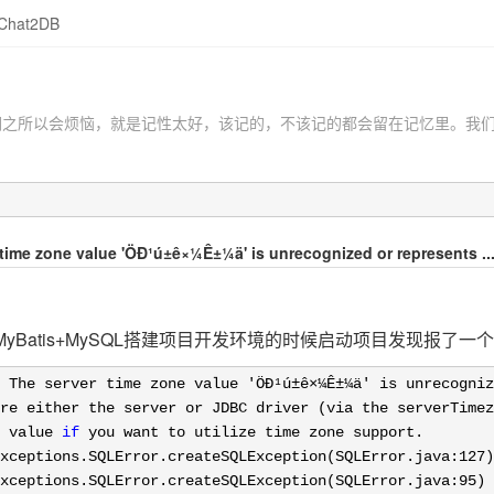
Chat2DB
们之所以会烦恼，就是记性太好，该记的，不该记的都会留在记忆里。我
 zone value 'ÖÐ¹ú±ê×¼Ê±¼ä' is unrecognized or represents ...
2.0+MyBatis+MySQL搭建项目开发环境的时候启动项目发现
 The server time zone value 'ÖÐ¹ú±ê×¼Ê±¼ä'
 is unrecogniz
re either the server or JDBC driver (via the serverTimez
 value 
if
 you want to utilize time zone support.

xceptions.SQLError.createSQLException(SQLError.java:
127
)

xceptions.SQLError.createSQLException(SQLError.java:
95
)
