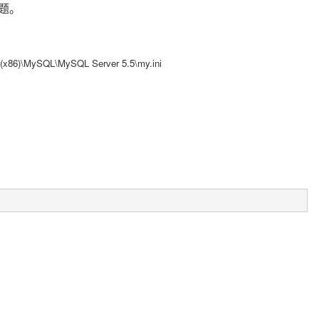
问题。
SQL\MySQL Server 5.5\my.ini