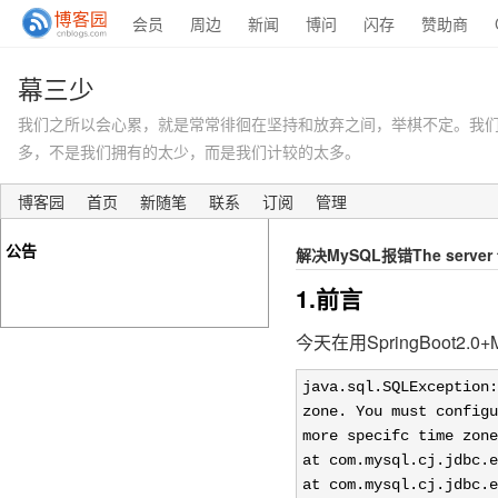
会员
周边
新闻
博问
闪存
赞助商
幕三少
我们之所以会心累，就是常常徘徊在坚持和放弃之间，举棋不定。我
多，不是我们拥有的太少，而是我们计较的太多。
博客园
首页
新随笔
联系
订阅
管理
公告
解决MySQL报错The server time
1.前言
今天在用SpringBoot
java.sql.SQLException:
zone. You must configu
more specifc time zone
at com.mysql.cj.jdbc.e
at com.mysql.cj.jdbc.e