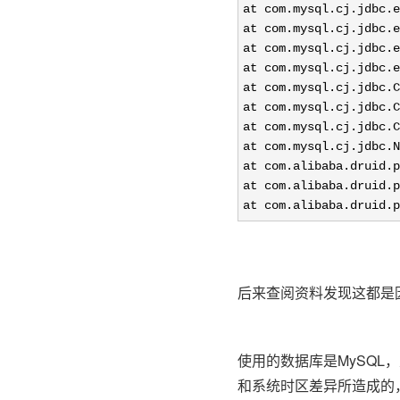
at com.mysql.cj.jdbc.e
at com.mysql.cj.jdbc.e
at com.mysql.cj.jdbc.e
at com.mysql.cj.jdbc.e
at com.mysql.cj.jdbc.C
at com.mysql.cj.jdbc.C
at com.mysql.cj.jdbc.C
at com.mysql.cj.jdbc.N
at com.alibaba.druid.p
at com.alibaba.druid.p
at com.alibaba.druid.p
后来查阅资料发现这都是因
使用的数据库是MySQL，
和系统时区差异所造成的，在j