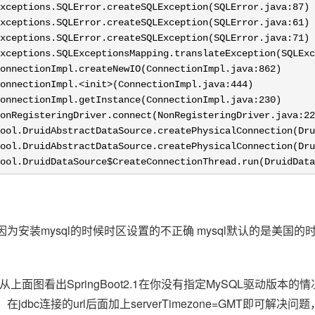
xceptions.SQLError.createSQLException(SQLError.java:
87
)

xceptions.SQLError.createSQLException(SQLError.java:
61
)

xceptions.SQLError.createSQLException(SQLError.java:
71
)

xceptions.SQLExceptionsMapping.translateException(SQLExc
onnectionImpl.createNewIO(ConnectionImpl.java:
862
)

onnectionImpl.
<init>(ConnectionImpl.java:444
)

onnectionImpl.getInstance(ConnectionImpl.java:
230
)

onRegisteringDriver.connect(NonRegisteringDriver.java:
22
ool.DruidAbstractDataSource.createPhysicalConnection(Dru
ool.DruidAbstractDataSource.createPhysicalConnection(Dru
ool.DruidDataSource$CreateConnectionThread.run(DruidData
为安装mysql的时候时区设置的不正确 mysql默认的是美国的
从上面图看出SpringBoot2.1在你没有指定MySQL驱动版本
dbc连接的url后面加上serverTimezone=GMT即可解决