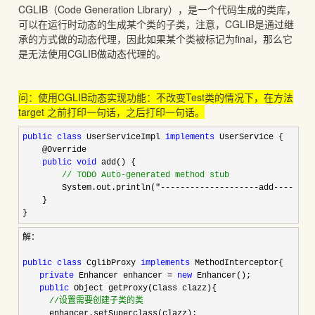
CGLIB（Code Generation Library），是一个代码生成的类库，
可以在运行时动态的生成某个类的子类，注意，CGLIB是通过继
承的方式做的动态代理，因此如果某个类被标记为final，那么它
是无法使用CGLIB做动态代理的。
问：使用CGLIB动态实现功能：不改变Test类的情况下，在方法
target 之前打印一句话，之后打印一句话。
public
class
 UserServiceImpl 
implements
 UserService {

    @Override

public
void
 add() {

//
 TODO Auto-generated method stub
        System.out.println("--------------------add--------
    }

}
解：

public
class
 CglibProxy 
implements
 MethodInterceptor{  

private
 Enhancer enhancer = 
new
 Enhancer();  

public
 Object getProxy(Class clazz){  

//
设置需要创建子类的类  
  　　enhancer.setSuperclass(clazz);  
