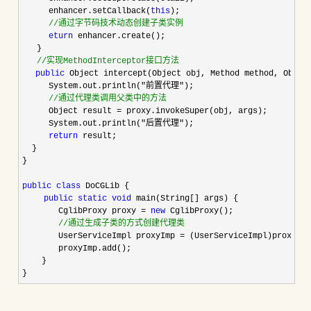
  　　enhancer.setCallback(
this
);  

//
通过字节码技术动态创建子类实例  
eturn
 enhancer.create();  

   }  

//
实现MethodInterceptor接口方法  
public
 Object intercept(Object obj, Method method, Objec
  　　System.out.println(
"前置代理"
);  

//
通过代理类调用父类中的方法  
  　　Object result =
 proxy.invokeSuper(obj, args);  

  　　System.out.println(
"后置代理"
);  

return
 result;  

  }  

}  

public
class
 DoCGLib {  

public
static
void
 main(String[] args) {  

   　　 CglibProxy proxy 
= 
new
 CglibProxy();  

//
通过生成子类的方式创建代理类  
    　　UserServiceImpl proxyImp = (UserServiceImpl)proxy.ge
    　　proxyImp.add();  

    }  

}