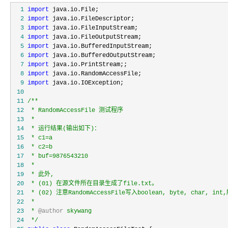
  1
import
  2
import
  3
import
  4
import
  5
import
  6
import
  7
import
  8
import
  9
import
 10
 11
/**
 12
 13
 14
 15
 16
 17
 18
 19
 20
 21
 22
 23
 * 
@author
 24
*/