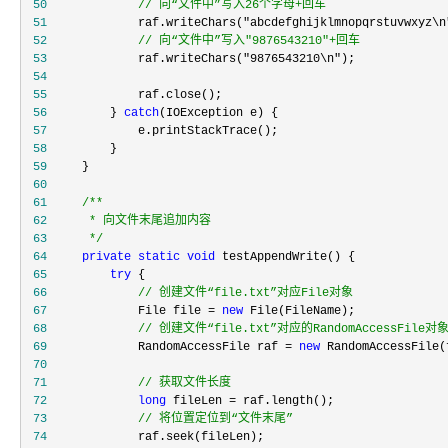
 50
//
 向“文件中”写入26个字母+回车
 51
             raf.writeChars("abcdefghijklmnopqrstuvwxyz\n
 52
//
 向“文件中”写入"9876543210"+回车
 53
             raf.writeChars("9876543210\n"
 54
 55
 56
         } 
catch
 57
 58
 59
 60
 61
/**
 62
 63
*/
 64
private
static
void
 65
try
 66
//
 创建文件“file.txt”对应File对象
 67
             File file = 
new
 68
//
 创建文件“file.txt”对应的RandomAccessFile对
 69
             RandomAccessFile raf = 
new
 RandomAccessFile(
 70
 71
//
 获取文件长度
 72
long
 fileLen =
 73
//
 将位置定位到“文件末尾”
 74