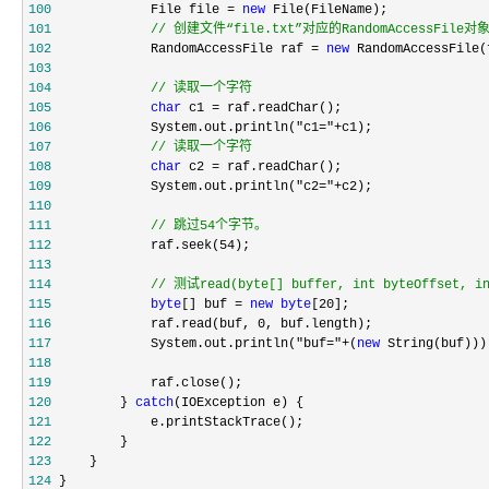
100
             File file = 
new
101
//
 创建文件“file.txt”对应的RandomAccessFil
102
             RandomAccessFile raf = 
new
 RandomAccessFile(
103
104
//
 读取一个字符
105
char
 c1 =
106
             System.out.println("c1="+
107
//
 读取一个字符
108
char
 c2 =
109
             System.out.println("c2="+
110
111
//
 跳过54个字节。
112
             raf.seek(54
113
114
//
 测试read(byte[] buffer, int byteOffset, in
115
byte
[] buf = 
new
byte
[20
116
             raf.read(buf, 0
117
             System.out.println("buf="+(
new
118
119
120
         } 
catch
121
122
123
124
 }