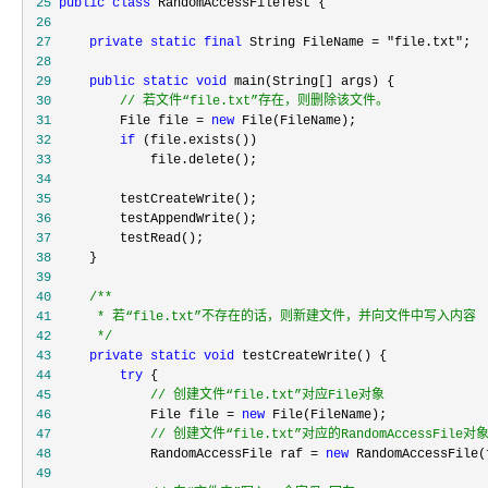
 25
public
class
 26
 27
private
static
final
 String FileName = "file.txt"
 28
 29
public
static
void
 30
//
 若文件“file.txt”存在，则删除该文件。
 31
         File file = 
new
 32
if
 33
 34
 35
 36
 37
 38
 39
 40
/**
 41
 42
*/
 43
private
static
void
 44
try
 45
//
 创建文件“file.txt”对应File对象
 46
             File file = 
new
 47
//
 创建文件“file.txt”对应的RandomAccessFile对
 48
             RandomAccessFile raf = 
new
 RandomAccessFile(
 49