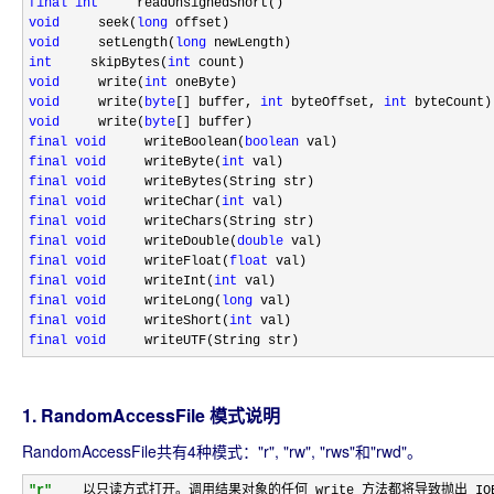
final
int
void
     seek(
long
void
     setLength(
long
int
     skipBytes(
int
void
     write(
int
void
     write(
byte
[] buffer, 
int
 byteOffset, 
int
void
     write(
byte
final
void
     writeBoolean(
boolean
final
void
     writeByte(
int
final
void
final
void
     writeChar(
int
final
void
final
void
     writeDouble(
double
final
void
     writeFloat(
float
final
void
     writeInt(
int
final
void
     writeLong(
long
final
void
     writeShort(
int
final
void
     writeUTF(String str)
1. RandomAccessFile 模式说明
RandomAccessFile共有4种模式："r", "rw", "rws"和"rwd"。
"r"