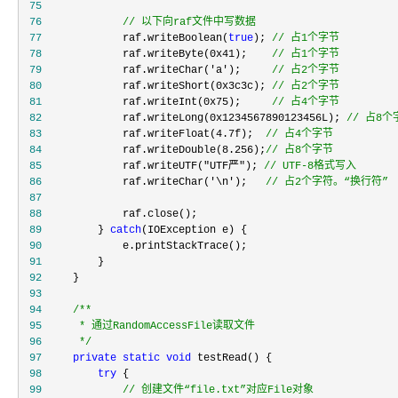
 75
 76
//
 以下向raf文件中写数据  
 77
             raf.writeBoolean(
true
); 
//
 占1个字节  
 78
             raf.writeByte(0x41);    
//
 占1个字节  
 79
             raf.writeChar('a');     
//
 占2个字节  
 80
             raf.writeShort(0x3c3c); 
//
 占2个字节  
 81
             raf.writeInt(0x75);     
//
 占4个字节  
 82
             raf.writeLong(0x1234567890123456L); 
//
 占8个
 83
             raf.writeFloat(4.7f);  
//
 占4个字节  
 84
             raf.writeDouble(8.256);
//
 占8个字节  
 85
             raf.writeUTF("UTF严"); 
//
 UTF-8格式写入
 86
             raf.writeChar('\n');   
//
 占2个字符。“换行符”
 87
 88
 89
         } 
catch
 90
 91
 92
 93
 94
/**
 95
 96
*/
 97
private
static
void
 98
try
 99
//
 创建文件“file.txt”对应File对象