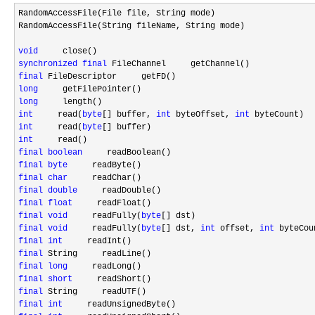
RandomAccessFile(File file, String mode)

RandomAccessFile(String fileName, String mode)

void
synchronized
final
final
long
long
int
     read(
byte
[] buffer, 
int
 byteOffset, 
int
int
     read(
byte
int
final
boolean
final
byte
final
char
final
double
final
float
final
void
     readFully(
byte
final
void
     readFully(
byte
[] dst, 
int
 offset, 
int
final
int
final
final
long
final
short
final
final
int