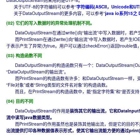
DataOutputStream则采用的是UTF-8。
关于UTF-8的字符编码可以参考“
字符编码(ASCII，Unicode和UT
关于DataOutputStream的更多内容，可以参考“
java io系列15
(02) 它们的写入数据时的异常处理机制不同。
DataOutputStream在通过write()向“输出流”中写入数据时，若产生
而PrintStream在通过write()向“输出流”中写入数据时，若产生IOEx
于表示产生了异常)为true。用户可以通过checkError()返回trou
(03) 构造函数不同
DataOutputStream的构造函数只有一个：DataOutputStream(O
“DataOutputStream的输出流”。
而PrintStream的构造函数有许多：和DataOutputStream一样
“File对象”或者“String类型的文件名对象”的构造函数。
而且，在PrintStream的构造函数中，能“指定字符集”和“是否支持自动
(04) 目的不同
DataOutputStream的作用是
装饰其它的输出流，它和DataInp
流中读写java数据类型。
而PrintStream的作用虽然也是装饰其他输出流，但是它的目的
出流提供打印各种数据值表示形式，使其它输出流能方便的通过print(), pr