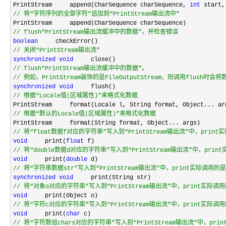
PrintStream     append(CharSequence charSequence, 
int
 start,
//
 将“字符序列的全部字符”追加到“PrintStream输出流中”
//
 flush“PrintStream输出流缓冲中的数据”，并检查错误
boolean
//
 关闭“PrintStream输出流”
synchronized
void
//
//
 例如，PrintStream装饰的是FileOutputStream，则调用flush时
synchronized
void
//
 根据“Locale值(区域属性)”来格式化数据
//
 根据“默认的Locale值(区域属性)”来格式化数据
//
 将“float数据f对应的字符串”写入到“PrintStream输出流”中，print
void
     print(
float
//
 将“double数据d对应的字符串”写入到“PrintStream输出流”中，prin
void
     print(
double
//
 将“字符串数据str”写入到“PrintStream输出流”中，print实际调用的是
synchronized
void
//
 将“对象o对应的字符串”写入到“PrintStream输出流”中，print实际调用
void
//
 将“字符c对应的字符串”写入到“PrintStream输出流”中，print实际调用
void
     print(
char
//
 将“字符数组chars对应的字符串”写入到“PrintStream输出流”中，pri