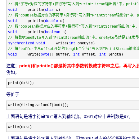
//
 将“字符c对应的字符串+换行符”写入到“PrintStream输出流”中，print
void
     println(
char
//
 将“double数据对应的字符串+换行符”写入到“PrintStream输出流”中，p
void
     println(
double
//
 将“boolean数据对应的字符串+换行符”写入到“PrintStream输出流”中，
void
     println(
boolean
//
 将数据oneByte写入到“PrintStream输出流”中。oneByte虽然是i
synchronized
void
     write(
int
//
 将“buffer中从offset开始的length个字节”写入到“PrintStream输出
void
     write(
byte
[] buffer, 
int
 offset, 
int
 length)
注意
：
print()和println()都是将其中参数转换成字符串之后，再写
例如，
print(0x61); 
等价于
write(String.valueOf(0x61));
上面语句是将字符串"97"写入到输出流。0x61对应十进制数是97。
write(0x61)
上面语句是将字符'a'写入到输出流。因为0x61对应的ASCII码的字母'a