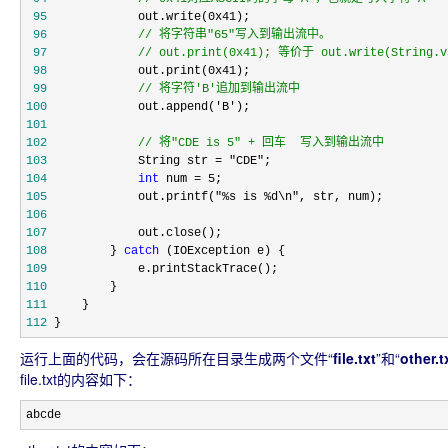
 95
             out.write(0x41
 96
//
 97
//
 out.print(0x41); 等价于 out.write(String.v
 98
             out.print(0x41
 99
//
 将字符'B'追加到输出流中
100
             out.append('B'
101
102
//
 将"CDE is 5" + 回车  写入到输出流中
103
             String str = "CDE"
104
int
 num = 5
105
             out.printf("%s is %d\n"
106
107
108
         } 
catch
109
110
111
112
 }
运行上面的代码，会在源码所在目录生成两个文件“
file.txt
”和“
other.t
file.txt的内容如下：
abcde