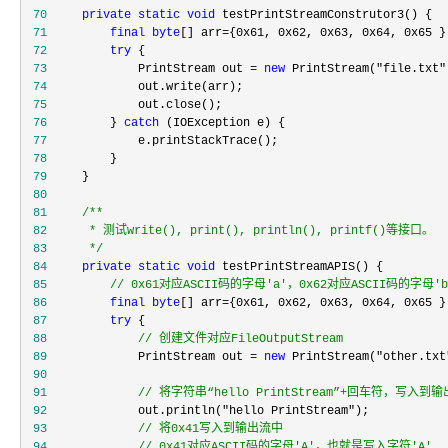
 70
private
static
void
 71
final
byte
[] arr={0x61, 0x62, 0x63, 0x64, 0x65
 72
try
 73
             PrintStream out = 
new
 PrintStream("file.txt"
 74
 75
 76
         } 
catch
 77
 78
 79
 80
 81
/**
 82
 83
*/
 84
private
static
void
 85
//
 0x61对应ASCII码的字母'a'，0x62对应ASCII码的字母'b'
 86
final
byte
[] arr={0x61, 0x62, 0x63, 0x64, 0x65 }
 87
try
 88
//
 创建文件对应FileOutputStream
 89
             PrintStream out = 
new
 PrintStream("other.txt
 90
 91
//
 将字符串“hello PrintStream”+回车符，写入到
 92
             out.println("hello PrintStream"
 93
//
 94
//
 0x41对应ASCII码的字母'A'，也就是写入字符'A'