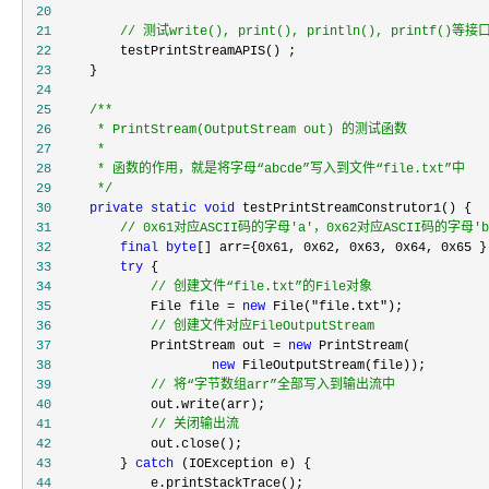
 20
 21
//
 测试write(), print(), println(), printf()等接
 22
 23
 24
 25
/**
 26
 27
 28
 29
*/
 30
private
static
void
 31
//
 0x61对应ASCII码的字母'a'，0x62对应ASCII码的字母'b'
 32
final
byte
[] arr={0x61, 0x62, 0x63, 0x64, 0x65 }
 33
try
 34
//
 创建文件“file.txt”的File对象
 35
             File file = 
new
 File("file.txt"
 36
//
 创建文件对应FileOutputStream
 37
             PrintStream out = 
new
 38
new
 39
//
 将“字节数组arr”全部写入到输出流中
 40
 41
//
 关闭输出流
 42
 43
         } 
catch
 44