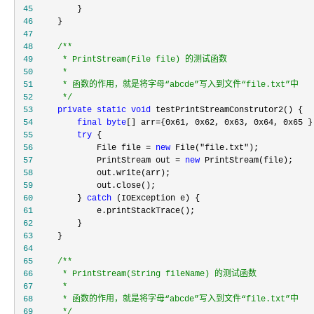
 45
 46
 47
 48
/**
 49
 50
 51
 52
*/
 53
private
static
void
 54
final
byte
[] arr={0x61, 0x62, 0x63, 0x64, 0x65
 55
try
 56
             File file = 
new
 File("file.txt"
 57
             PrintStream out = 
new
 58
 59
 60
         } 
catch
 61
 62
 63
 64
 65
/**
 66
 67
 68
 69
*/