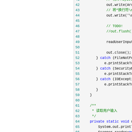
42
             out.write(Ar
43
//
 将“换行符
44
             out.write('\
45
46
//
47
//
out.flush(
48
49
50
51
52
        } 
catch
53
54
        } 
catch
55
56
        } 
catch
57
58
59
60
61
/**
62
63
*/
64
private
static
void
65
         System.out.print