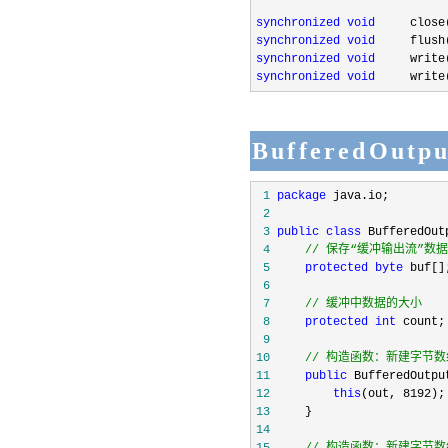
synchronized
void
synchronized
void
synchronized
void
     write
synchronized
void
     write
BufferedOut
 1
package
 2
 3
public
class
 BufferedOut
 4
//
 保存“缓冲输出流”数
 5
protected
byte
 6
 7
//
 缓冲中数据的大小
 8
protected
int
 9
10
//
 构造函数：新建字节数组
11
public
12
this
(out, 8192
13
14