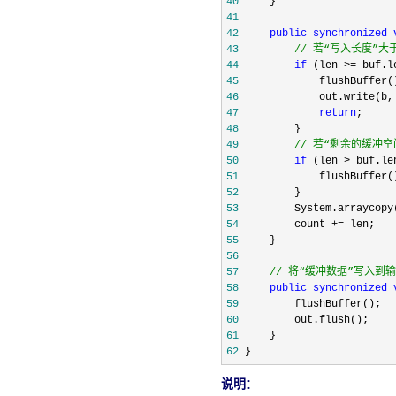
40
41
42
public
synchronized
43
//
 若“写入长度”
44
if
 (len >=
45
46
47
return
48
49
//
 若“剩余的缓冲
50
if
 (len > buf.le
51
52
53
54
         count +=
55
56
57
//
 将“缓冲数据”写入到
58
public
synchronized
59
60
61
62
 }
说明
：