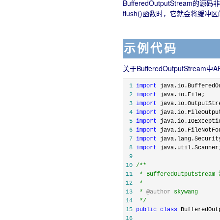
BufferedOutputStrea
flush()函数时，它就会将缓
示例代码
关于BufferedOutputStre
 1
import
 2
import
 3
import
 4
import
 5
import
 6
import
 7
import
 8
import
 9
10
/**
11
12
13
 * 
@author
14
*/
15
public
class
16