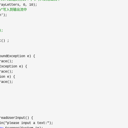
rayLetters, 0, 10
\n”写入到输出流中
n'
);
ln("please input a text:"