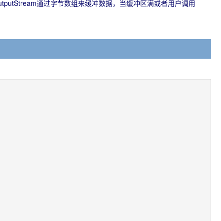
feredOutputStream通过字节数组来缓冲数据，当缓冲区满或者用户调用