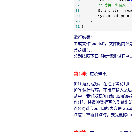
66
         Scanner reader=
n
67
//
 等待一个输入
68
         String str =
69
         System.out.print
70
71
 }
运行结果
：
生成文件“out.txt”，文件的内容是“a
分步测试：
分别按照下面3种步骤测试程序,来
第1种
：原始程序。
(01) 运行程序。在程序等待用户
(02) 运行程序。在用户输入之后，查
从中，我们发现(01)和(02)的
作(即，将缓冲数据写入到输出流
而(02)对应out.txt的内容是
注意：重新测试时，要先删除out.