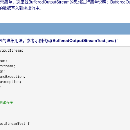
m的源码非常简单，这里就BufferedOutputStream的思想进行简单说明：Buf
冲区的数据写入到输出流中。
am中API的详细用法，参考示例代码
(BufferedOutputStreamTest.java)
：