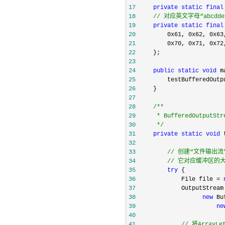
17
private
static
final
18
//
 对应英文字母“abcddefg
19
private
static
final
20
         0x61, 0x62, 0x63
21
22
23
24
public
static
void
25
26
27
28
/**
29
30
*/
31
private
static
void
32
33
//
34
//
 它对应缓冲区的大
35
try
36
             File file = 
37
38
new
39
ne
40
41
//
 将Array