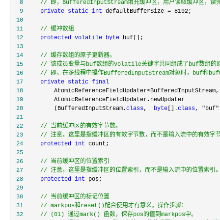
  8
//
 即，BufferedInputStream填充缓冲区，用户读取缓冲区，读
  9
private
static
int
 defaultBufferSize = 8192
 10
 11
//
 缓冲数组
 12
protected
volatile
byte
 13
 14
//
 15
//
 16
//
 即，在多线程中操作BufferedInputStream对象时，buf
 17
private
static
final
 18
         AtomicReferenceFieldUpdater<BufferedInputStream,
 19
 20
         (BufferedInputStream.
class
,  
byte
[].
class
, "buf"
 21
 22
//
 23
//
 注意，这里是指缓冲区的有效字节数，而不是输入流中的有效字
 24
protected
int
 25
 26
//
 27
//
 注意，这里是指缓冲区的位置索引，而不是输入流中的位置索引
 28
protected
int
 29
 30
//
 31
//
 32
//