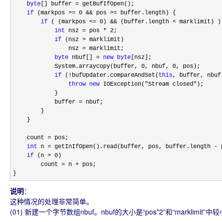
byte
[] buffer =
 getBufIfOpen();

if
 (markpos >= 0 && pos >=
 buffer.length) {

if
 ( (markpos <= 0) && (buffer.length <
 marklimit) ) 
int
 nsz = pos * 2
;

if
 (nsz >
 marklimit)

                nsz 
=
 marklimit;

byte
 nbuf[] = 
new
byte
[nsz];

            System.arraycopy(buffer, 
0, nbuf, 0
, pos);

if
 (!bufUpdater.compareAndSet(
this
, buffer, nbuf)
throw
new
 IOException("Stream closed"
);

            }

            buffer 
=
 nbuf;

        }

    }

    count 
=
 pos;

int
 n = getInIfOpen().read(buffer, pos, buffer.length -
 
if
 (n > 0
)

        count 
= n +
 pos;

}
说明
：
这种情况的处理非常简单。
(01) 新建一个字节数组nbuf。nbuf的大小是“pos*2”和“marklimit