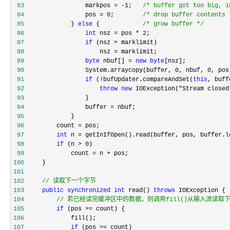
 83
                 markpos = -1;   
/*
 buffer got too big, i
 84
                 pos = 0;        
/*
 drop buffer contents 
 85
             } 
else
 {            
/*
 grow buffer 
*/
 86
int
 nsz = pos * 2
 87
if
 (nsz >
 88
                     nsz =
 89
byte
 nbuf[] = 
new
byte
 90
                 System.arraycopy(buffer, 0, nbuf, 0
 91
if
 (!bufUpdater.compareAndSet(
this
 92
throw
new
 IOException("Stream closed
 93
 94
                 buffer =
 95
 96
         count =
 97
int
 n = getInIfOpen().read(buffer, pos, buffer.l
 98
if
 (n > 0
 99
             count = n +
100
101
102
//
 读取下一个字节
103
public
synchronized
int
 read() 
throws
104
//
 若已经读完缓冲区中的数据，则调用fill()从输入流读取
105
if
 (pos >=
106
107
if
 (pos >=