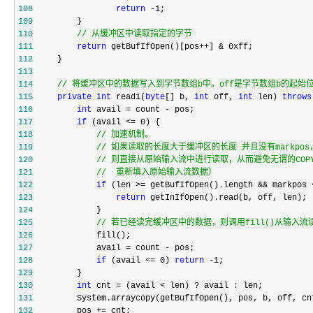
108
return
 -1
109
110
//
 从缓冲区中读取指定的字节
111
return
 getBufIfOpen()[pos++] & 0xff
112
113
114
//
 将缓冲区中的数据写入到字节数组b中。off是字节数组b的起始位
115
private
int
 read1(
byte
[] b, 
int
 off, 
int
 len) 
throws
116
int
 avail = count -
117
if
 (avail <= 0
118
//
119
//
120
//
121
//
  重新填入原始输入流数据）
122
if
 (len >= getBufIfOpen().length && markpos 
123
return
124
125
//
 若已经读完缓冲区中的数据，则调用fill()从输入
126
127
             avail = count -
128
if
 (avail <= 0) 
return
 -1
129
130
int
 cnt = (avail < len) ?
131
132
         pos +=