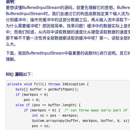
说明
：
要想读懂BufferedInputStream的源码，就要先理解它的思想。Buff
BufferedInputStream时，我们会通过它的构造函数指定某个输入流为
分到缓冲中；操作完缓冲中的这部分数据之后，再从输入流中读取下
为什么需要缓冲呢？原因很简单，效率问题！缓冲中的数据实际上是保存
中；而我们知道，从内存中读取数据的速度比从硬盘读取数据的速度至
那干嘛不干脆一次性将全部数据都读取到缓冲中呢？第一，读取全部
么大。
下面，我就BufferedInputStream中最重要的函数fill()
理解。
fill() 源码
如下：
private
void
 fill() 
throws
 IOException {

byte
[] buffer =
 getBufIfOpen();

if
 (markpos < 0
)

        pos 
= 0
;

else
if
 (pos >=
 buffer.length) {

if
 (markpos > 0) {  
/*
 can throw away early part of 
int
 sz = pos -
 markpos;

            System.arraycopy(buffer, markpos, buffer, 
0
, sz);
            pos 
=
 sz;
