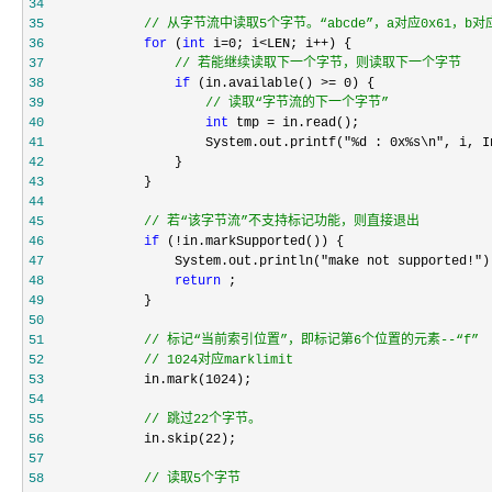
34
35
//
 从字节流中读取5个字节。“abcde”，a对应0x61，b对
36
for
 (
int
 i=0; i<LEN; i++
37
//
 若能继续读取下一个字节，则读取下一个字节
38
if
 (in.available() >= 0
39
//
 读取“字节流的下一个字节”
40
int
 tmp =
41
                     System.out.printf("%d : 0x%s\n"
42
43
44
45
//
 若“该字节流”不支持标记功能，则直接退出
46
if
 (!
47
                 System.out.println("make not supported!"
48
return
49
50
51
//
52
//
 1024对应marklimit
53
             in.mark(1024
54
55
//
 跳过22个字节。
56
             in.skip(22
57
58
//
 读取5个字节