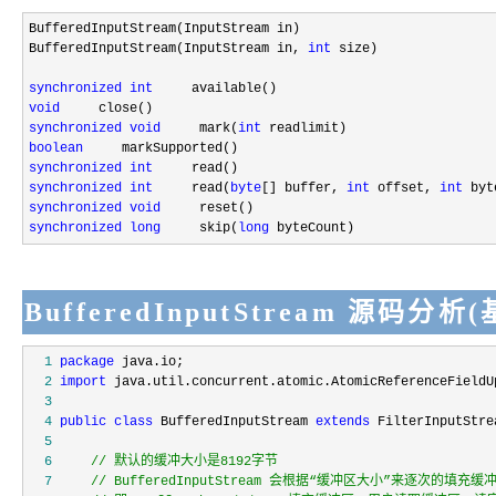
BufferedInputStream(InputStream in)

BufferedInputStream(InputStream in, 
int
 size)

synchronized
int
void
synchronized
void
     mark(
int
boolean
synchronized
int
synchronized
int
     read(
byte
[] buffer, 
int
 offset, 
int
synchronized
void
synchronized
long
     skip(
long
 byteCount)
BufferedInputStream 源码分析(基
  1
package
  2
import
  3
  4
public
class
 BufferedInputStream 
extends
  5
  6
//
  7
//