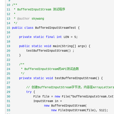
 9
10
/**
11
12
13
 * 
@author
14
*/
15
public
class
16
17
private
static
final
int
 LEN = 5
18
19
public
static
void
20
21
22
23
/**
24
25
*/
26
private
static
void
27
28
//
 创建BufferedInputStream字节流，内容是ArrayLette
29
try
30
             File file = 
new
 File("bufferedinputstream.txt
31
32
new
33
new
 FileInputStream(file), 512