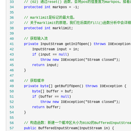
 33
//
 (02) 通过reset() 函数，会将pos的值重置为markpos。
 34
protected
int
 markpos = -1
 35
 36
//
 37
//
 关于marklimit的原理，我们在后面的fill()函数分析中会详细说
 38
protected
int
 39
 40
//
 获取输入流
 41
private
 InputStream getInIfOpen() 
throws
 42
         InputStream input =
 43
if
 (input == 
null
 44
throw
new
 IOException("Stream closed"
 45
return
 46
 47
 48
//
 获取缓冲
 49
private
byte
[] getBufIfOpen() 
throws
 50
byte
[] buffer =
 51
if
 (buffer == 
null
 52
throw
new
 IOException("Stream closed"
 53
return
 54
 55
 56
//
 构造函数：新建一个缓冲区大小为8192的BufferedInputStrea
 57
public