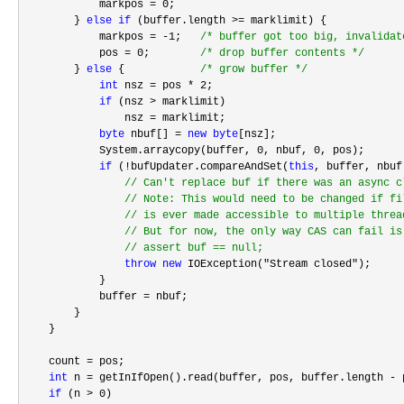
            markpos 
= 0
;

        } 
else
if
 (buffer.length >=
 marklimit) {

            markpos 
= -1;   
/*
 buffer got too big, invalidat
            pos 
= 0;        
/*
 drop buffer contents 
*/
        } 
else
 {            
/*
 grow buffer 
*/
int
 nsz = pos * 2
;

if
 (nsz >
 marklimit)

                nsz 
=
 marklimit;

byte
 nbuf[] = 
new
byte
[nsz];

            System.arraycopy(buffer, 
0, nbuf, 0
, pos);

if
 (!bufUpdater.compareAndSet(
this
, buffer, nbuf)
//
 Can't replace buf if there was an async cl
//
 Note: This would need to be changed if fil
//
 is ever made accessible to multiple thread
//
 But for now, the only way CAS can fail is 
//
 assert buf == null;
throw
new
 IOException("Stream closed"
);

            }

            buffer 
=
 nbuf;

        }

    }

    count 
=
 pos;

int
 n = getInIfOpen().read(buffer, pos, buffer.length -
 
if
 (n > 0
)
