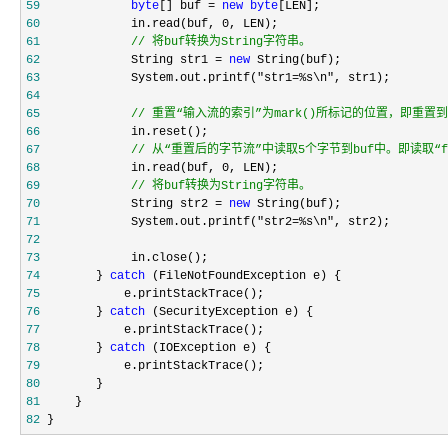
59
byte
[] buf = 
new
byte
60
             in.read(buf, 0
61
//
 将buf转换为String字符串。
62
             String str1 = 
new
63
             System.out.printf("str1=%s\n"
64
65
//
 重置“输入流的索引”为mark()所标记的位置，即重置到
66
67
//
 从“重置后的字节流”中读取5个字节到buf中。即读取“fg
68
             in.read(buf, 0
69
//
 将buf转换为String字符串。
70
             String str2 = 
new
71
             System.out.printf("str2=%s\n"
72
73
74
        } 
catch
75
76
        } 
catch
77
78
        } 
catch
79
80
81
82
 }