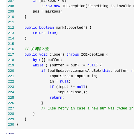
207
if
 (markpos < 0
208
throw
new
 IOException("Resetting to invalid 
209
         pos =
210
211
212
public
boolean
213
return
true
214
215
216
//
 关闭输入流
217
public
void
 close() 
throws
218
byte
219
while
 ( (buffer = buf) != 
null
220
if
 (bufUpdater.compareAndSet(
this
, buffer, 
n
221
                 InputStream input =
222
                 in = 
null
223
if
 (input != 
null
224
225
return
226
227
//
 Else retry in case a new buf was CASed in
228
229
230
 }