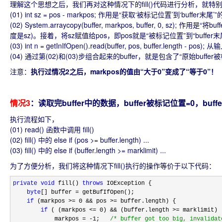
理解这个思想之后，我们再对这种情况下的fill()代码进行分析，就特
(01) int sz = pos - markpos; 作用是“获取‘被标记位置’到‘buffer末
(02) System.arraycopy(buffer, markpos, buffer, 0, sz
度是sz)。接着，将sz赋值给pos，即pos就是“被标记位置”到“buffe
(03) int n = getInIfOpen().read(buffer, pos, buffer.length
(04) 通过第(02)和(03)步组合起来的buffer，就是包含了“原始bu
注意：
执行过情况2之后，markpos的值由“大于0”变成了“等于0”！
情况3
：读取完buffer中的数据，buffer被标记位置=0，buffer中
执行流程如下，
(01) read() 函数中调用 fill()
(02) fill() 中的 else if (pos >= buffer.length) ...
(03) fill() 中的 else if (buffer.length >= marklimit) ...
为了方便分析，我们将这种情况下fill()执行的操作等价于以下代码：
private
void
 fill() 
throws
 IOException {

byte
[] buffer =
 getBufIfOpen();

if
 (markpos >= 0 && pos >=
 buffer.length) {

if
 ( (markpos <= 0) && (buffer.length >=
 marklimit) )
            markpos 
= -1;   
/*
 buffer got too big, invalidat