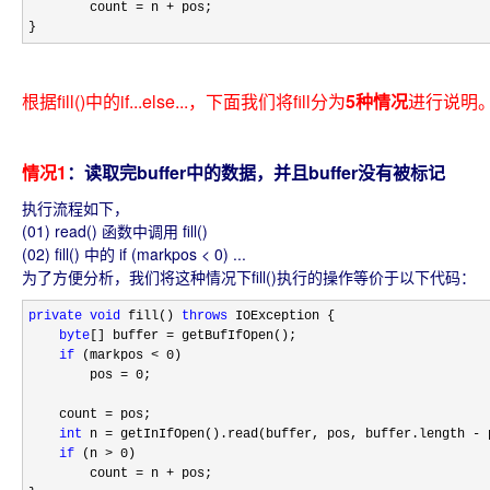
        count 
= n +
 pos;

}
根据fill()中的if...else...，下面我们将fill分为
5种情况
进行说明
情况1
：读取完buffer中的数据，并且buffer没有被标记
执行流程如下，
(01) read() 函数中调用 fill()
(02) fill() 中的 if (markpos < 0) ...
为了方便分析，我们将这种情况下fill()执行的操作等价于以下代码：
private
void
 fill() 
throws
 IOException {

byte
[] buffer =
 getBufIfOpen();

if
 (markpos < 0
)

        pos 
= 0
;

    count 
=
 pos;

int
 n = getInIfOpen().read(buffer, pos, buffer.length -
 
if
 (n > 0
)

        count 
= n +
 pos;
