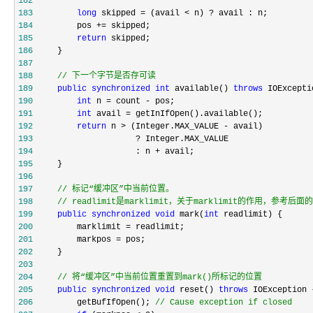
182
183
long
 skipped = (avail < n) ?
184
         pos +=
185
return
186
187
188
//
 下一个字节是否存可读
189
public
synchronized
int
 available() 
throws
190
int
 n = count -
191
int
 avail =
192
return
 n > (Integer.MAX_VALUE -
193
                     ?
194
                     : n +
195
196
197
//
198
//
 readlimit是marklimit，关于marklimit的作用，参考后
199
public
synchronized
void
 mark(
int
200
         marklimit =
201
         markpos =
202
203
204
//
 将“缓冲区”中当前位置重置到mark()所标记的位置
205
public
synchronized
void
 reset() 
throws
206
         getBufIfOpen(); 
//
 Cause exception if closed