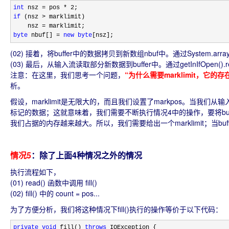
int
 nsz = pos * 2
if
 (nsz >
 marklimit)

    nsz 
=
byte
 nbuf[] = 
new
byte
[nsz];
(02) 接着，将buffer中的数据拷贝到新数组nbuf中。通过System.arraycopy(bu
(03) 最后，从输入流读取部分新数据到buffer中。通过getInIfOpen().read(buffe
注意：
在这里，我们思考一个问题，
“为什么需要marklimit，它
析。
假设，marklimit是无限大的，而且我们设置了markpos。当我们
标记的数据；这就意味着，我们需要不断执行情况4中的操作，要将buff
我们占据的内存越来越大。所以，我们需要给出一个marklimit；当buffer
情况5
：除了上面4种情况之外的情况
执行流程如下，
(01) read() 函数中调用 fill()
(02) fill() 中的 count = pos...
为了方便分析，我们将这种情况下fill()执行的操作等价于以下代码：
private
void
 fill() 
throws
 IOException {
