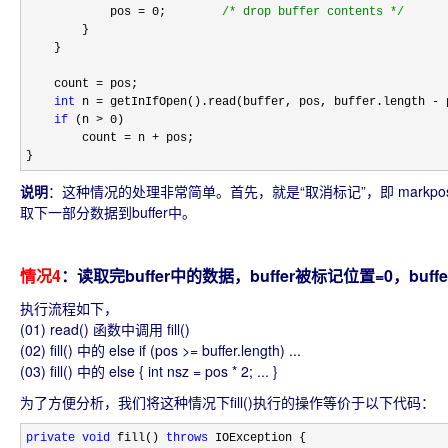
            pos 
= 0;        
/*
 drop buffer contents 
*/
        }

    }

    count 
=
 pos;

int
 n = getInIfOpen().read(buffer, pos, buffer.length -
 
if
 (n > 0
)

        count 
= n +
 pos;

}
说明
：
这种情况的处理非常简单。首先，就是“取消标记”，即 markpo
取下一部分数据到buffer中。
情况4
：读取完buffer中的数据，buffer被标记位置=0，buffer
执行流程如下，
(01) read() 函数中调用 fill()
(02) fill() 中的 else if (pos >= buffer.length) ...
(03) fill() 中的 else { int nsz = pos * 2; ... }
为了方便分析，我们将这种情况下fill()执行的操作等价于以下代码：
private
void
 fill() 
throws
 IOException {
