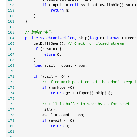
158
if
 (input != 
null
 && input.available() <= 0
159
return
160
161
162
163
//
 忽略n个字节
164
public
synchronized
long
 skip(
long
 n) 
throws
165
         getBufIfOpen(); 
//
 Check for closed stream
166
if
 (n <= 0
167
return
 0
168
169
long
 avail = count -
170
171
if
 (avail <= 0
172
//
 If no mark position set then don't keep i
173
if
 (markpos <0
174
return
175
176
//
 Fill in buffer to save bytes for reset
177
178
             avail = count -
179
if
 (avail <= 0
180
return
 0
181