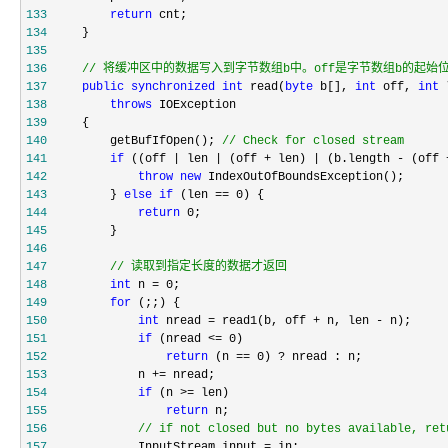
133
return
134
135
136
//
 将缓冲区中的数据写入到字节数组b中。off是字节数组b的起始位
137
public
synchronized
int
 read(
byte
 b[], 
int
 off, 
int
138
throws
139
140
         getBufIfOpen(); 
//
 Check for closed stream
141
if
 ((off | len | (off + len) | (b.length - (off 
142
throw
new
143
         } 
else
if
 (len == 0
144
return
 0
145
146
147
//
 读取到指定长度的数据才返回
148
int
 n = 0
149
for
150
int
 nread = read1(b, off + n, len -
151
if
 (nread <= 0
152
return
 (n == 0) ?
153
             n +=
154
if
 (n >=
155
return
156
//
 if not closed but no bytes available, ret
157
             InputStream input =