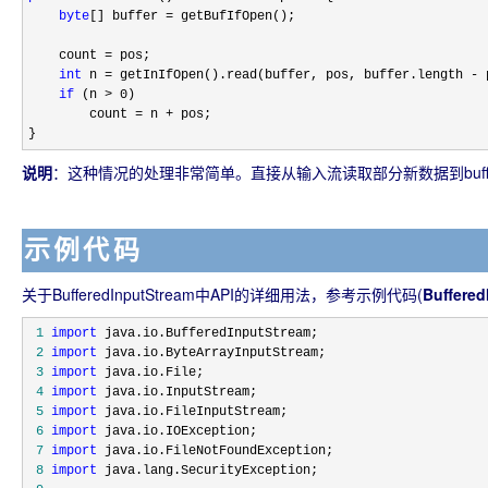
byte
[] buffer =
 getBufIfOpen();

    count 
=
 pos;

int
 n = getInIfOpen().read(buffer, pos, buffer.length -
 
if
 (n > 0
)

        count 
= n +
 pos;

}
说明
：
这种情况的处理非常简单。直接从输入流读取部分新数据到buff
示例代码
关于BufferedInputStream中API的详细用法，参考示例代码(
Buffered
 1
import
 2
import
 3
import
 4
import
 5
import
 6
import
 7
import
 8
import