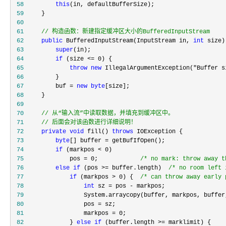
 58
this
 59
 60
 61
//
 构造函数：新建指定缓冲区大小的BufferedInputStream
 62
public
 BufferedInputStream(InputStream in, 
int
 63
super
 64
if
 (size <= 0
 65
throw
new
 IllegalArgumentException("Buffer s
 66
 67
         buf = 
new
byte
 68
 69
 70
//
 71
//
 后面会对该函数进行详细说明！
 72
private
void
 fill() 
throws
 73
byte
[] buffer =
 74
if
 (markpos < 0
 75
             pos = 0;            
/*
 no mark: throw away t
 76
else
if
 (pos >= buffer.length)  
/*
 no room left 
 77
if
 (markpos > 0) {  
/*
 can throw away early 
 78
int
 sz = pos -
 79
                 System.arraycopy(buffer, markpos, buffer
 80
                 pos =
 81
                 markpos = 0
 82
             } 
else
if
 (buffer.length >=