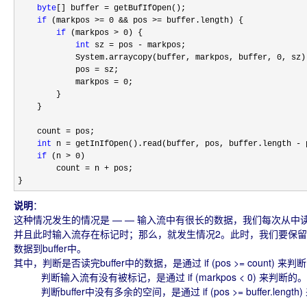
byte
[] buffer =
 getBufIfOpen();

if
 (markpos >= 0 && pos >=
 buffer.length) {

if
 (markpos > 0
) {

int
 sz = pos -
 markpos;

            System.arraycopy(buffer, markpos, buffer, 
0
, sz);
            pos 
=
 sz;

            markpos 
= 0
;

        }

    }

    count 
=
 pos;

int
 n = getInIfOpen().read(buffer, pos, buffer.length -
 
if
 (n > 0
)

        count 
= n +
 pos;

}
说明
：
这种情况发生的情况是 — — 输入流中有很长的数据，我们每次从中读取一
并且此时输入流存在标记时；那么，就发生情况2。此时，我们要保留“被
数据到buffer中。
其中，判断是否读完buffer中的数据，是通过 if (pos >= count) 来判
判断输入流有没有被标记，是通过 if (markpos < 0) 来判断的。
判断buffer中没有多余的空间，是通过 if (pos >= buffer.lengt