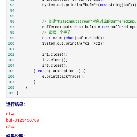
 93
             System.out.println("buf="+(
new
 94
 95
 96
//
 创建“FileInputStream”对象对应的BufferedInpu
 97
             BufferedInputStream bufIn = 
new
 98
//
 读取一个字节
 99
char
 c2 = (
char
100
             System.out.println("c2="+
101
102
103
104
105
         } 
catch
106
107
108
109
 }
运行结果
：
c1=a
buf=0123456789
c2=a
结果说明
：