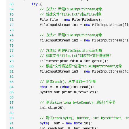
 68
try
 69
//
 70
//
 新建文件“file.txt”对应File对象
 71
             File file = 
new
 72
             FileInputStream in1 = 
new
 73
 74
//
 方法2：新建FileInputStream对象
 75
             FileInputStream in2 = 
new
 76
 77
//
 78
//
 获取文件“file.txt”对应的“文件描述符”
 79
             FileDescriptor fdin =
 80
//
 根据“文件描述符”创建“FileInputStream”对象
 81
             FileInputStream in3 = 
new
 82
 83
//
 测试read()，从中读取一个字节
 84
char
 c1 = (
char
 85
             System.out.println("c1="+
 86
 87
//
 测试skip(long byteCount)，跳过4个字节
 88
             in1.skip(25
 89
 90
//
 测试read(byte[] buffer, int byteOffset, in
 91
byte
[] buf = 
new
byte
[10
 92
             in1.read(buf, 0