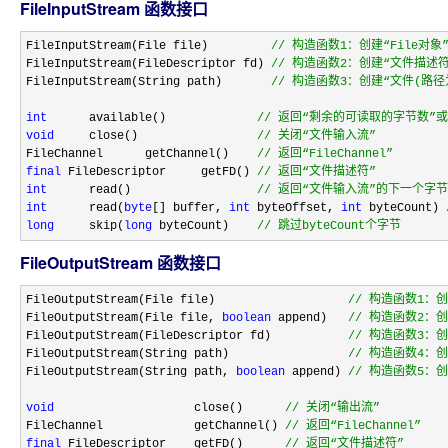
FileInputStream 函数接口
FileInputStream(File file)         
//
 构造函数1：创建“File对象
FileInputStream(FileDescriptor fd) 
//
 构造函数2：创建“文件描述符
FileInputStream(String path)       
//
 构造函数3：创建“文件(路径为
int
      available()             
//
 返回“剩余的可读取的字节数”或者
void
     close()                 
//
 关闭“文件输入流”
FileChannel      getChannel()    
//
 返回“FileChannel”
final
 FileDescriptor     getFD() 
//
 返回“文件描述符”
int
      read()                  
//
 返回“文件输入流”的下一个字节
int
      read(
byte
[] buffer, 
int
 byteOffset, 
int
 byteCount) 
long
     skip(
long
 byteCount)    
//
 跳过byteCount个字节
FileOutputStream 函数接口
FileOutputStream(File file)                   
//
 构造函数1：创
FileOutputStream(File file, 
boolean
 append)   
//
 构造函数2：创
FileOutputStream(FileDescriptor fd)           
//
 构造函数3：
FileOutputStream(String path)                 
//
 构造函数4：创
FileOutputStream(String path, 
boolean
 append) 
//
 构造函数5：创
void
                    close()      
//
 关闭“输出流”
FileChannel             getChannel() 
//
 返回“FileChannel”
final
 FileDescriptor    getFD()      
//
 返回“文件描述符”