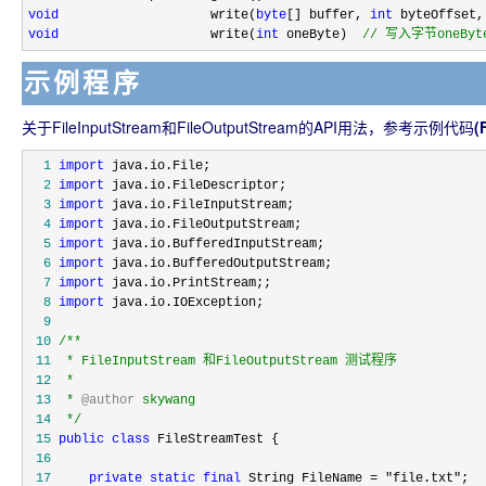
void
                    write(
byte
[] buffer, 
int
 byteOffset,
void
                    write(
int
 oneByte)  
//
 写入字节oneBy
示例程序
关于FileInputStream和FileOutputStream的API用法，参考示例代码
(
  1
import
  2
import
  3
import
  4
import
  5
import
  6
import
  7
import
  8
import
  9
 10
/**
 11
 12
 13
 * 
@author
 14
*/
 15
public
class
 16
 17
private
static
final
 String FileName = "file.txt"