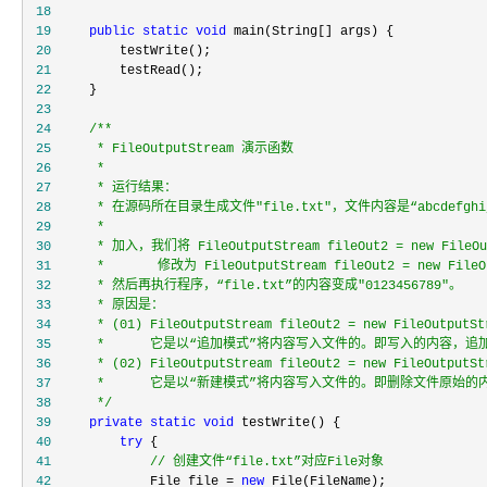
 18
 19
public
static
void
 20
 21
 22
 23
 24
/**
 25
 26
 27
 28
 29
 30
 31
 32
 33
 34
 35
 36
 37
 38
*/
 39
private
static
void
 40
try
 41
//
 创建文件“file.txt”对应File对象
 42
             File file = 
new