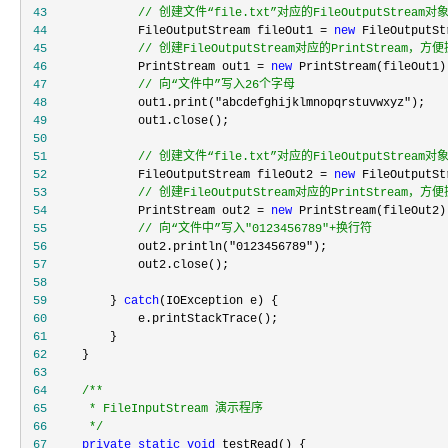
 43
//
 创建文件“file.txt”对应的FileOutputStre
 44
             FileOutputStream fileOut1 = 
new
 45
//
 创建FileOutputStream对应的PrintStream，
 46
             PrintStream out1 = 
new
 47
//
 向“文件中”写入26个字母
 48
             out1.print("abcdefghijklmnopqrstuvwxyz"
 49
 50
 51
//
 创建文件“file.txt”对应的FileOutputStrea
 52
             FileOutputStream fileOut2 = 
new
 FileOutputSt
 53
//
 创建FileOutputStream对应的PrintStream，
 54
             PrintStream out2 = 
new
 55
//
 向“文件中”写入"0123456789"+换行符
 56
             out2.println("0123456789"
 57
 58
 59
         } 
catch
 60
 61
 62
 63
 64
/**
 65
 66
*/
 67
private
static
void