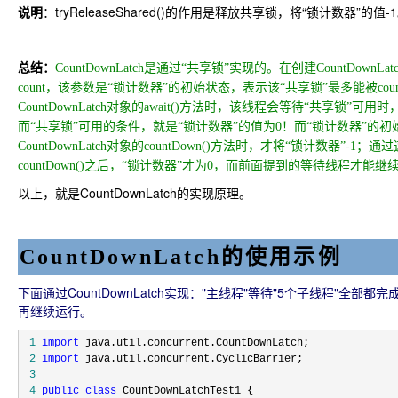
说明
：tryReleaseShared()的作用是释放共享锁，将“锁计数器”的值-
总结：
CountDownLatch是通过“共享锁”实现的。在创建CountDown
count，该参数是“锁计数器”的初始状态，表示该“共享锁”最多能被c
CountDownLatch对象的await()方法时，该线程会等待“共享锁”
而“共享锁”可用的条件，就是“锁计数器”的值为0！而“锁计数器”的初始
CountDownLatch对象的countDown()方法时，才将“锁计数器”-1
countDown()之后，“锁计数器”才为0，而前面提到的等待线程才能继
以上，就是CountDownLatch的实现原理。
CountDownLatch的使用示例
下面通过CountDownLatch实现："主线程"等待"5个子线程"全部都完成
再继续运行。
 1
import
 2
import
 3
 4
public
class