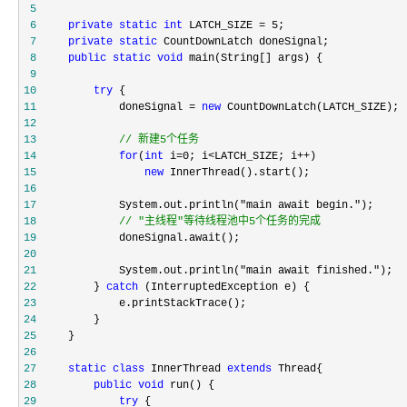
 5
 6
private
static
int
 LATCH_SIZE = 5
 7
private
static
 8
public
static
void
 9
10
try
11
             doneSignal = 
new
12
13
//
 新建5个任务
14
for
(
int
 i=0; i<LATCH_SIZE; i++
15
new
16
17
             System.out.println("main await begin."
18
//
 "主线程"等待线程池中5个任务的完成
19
20
21
             System.out.println("main await finished."
22
         } 
catch
23
24
25
26
27
static
class
 InnerThread 
extends
28
public
void
29
try