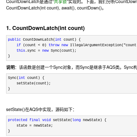
CountDownLatch是通过“
共享锁
”实现的。下面，我们分析CountDown
CountDownLatch(int count), await(), countDown()。
1. CountDownLatch(int count)
public
 CountDownLatch(
int
 count) {

if
 (count < 0) 
throw
new
 IllegalArgumentException("count
this
.sync = 
new
 Sync(count);

}
说明
：该函数是创建一个Sync对象，而Sync是继承于AQS类。Syn
Sync(
int
 count) {

    setState(count);

}
setState()在AQS中实现，源码如下：
protected
final
void
 setState(
long
 newState) {

    state 
=
 newState;

}