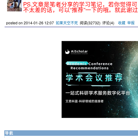
PS.文章是笔者分享的学习笔记，若你觉得
不太差的话，可以“推荐”一下的哦。就此谢过
posted on
2014-01-26 12:07
如果天空不死
阅读(
32732
) 评论(
4
)
收藏
举报
导航