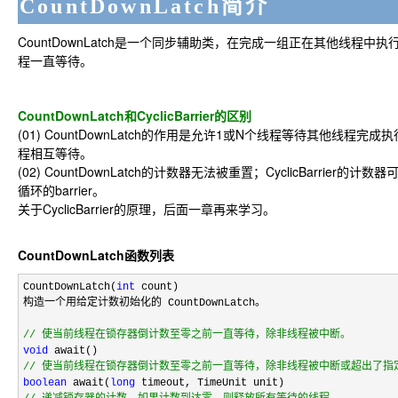
CountDownLatch简介
CountDownLatch是一个同步辅助类，在完成一组正在其他线程
程一直等待。
CountDownLatch和CyclicBarrier的区别
(01) CountDownLatch的作用是允许1或N个线程等待其他线程完成执行；
程相互等待。
(02) CountDownLatch的计数器无法被重置；CyclicBarrie
循环的barrier。
关于CyclicBarrier的原理，后面一章再来学习。
CountDownLatch函数列表
CountDownLatch(
int
 count)

构造一个用给定计数初始化的 CountDownLatch。

//
 使当前线程在锁存器倒计数至零之前一直等待，除非线程被中断。
void
//
 使当前线程在锁存器倒计数至零之前一直等待，除非线程被中断或超出了指
boolean
 await(
long