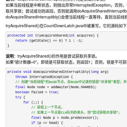
如果当前线程是中断状态，则抛出异常InterruptedException。否则，调用tr
取共享锁；尝试成功则返回，否则就调用doAcquireSharedInterruptibl
doAcquireSharedInterruptibly()会使当前线程一直等待，直
tryAcquireShared()在CountDownLatch.java中被重写，它的源码如
protected
int
 tryAcquireShared(
int
 acquires) {

return
 (getState() == 0) ? 1 : -1
;

}
说明
：tryAcquireShared()的作用是尝试获取共享锁。
如果"锁计数器=0"，即锁是可获取状态，则返回1；否则，锁是不可获
private
void
 doAcquireSharedInterruptibly(
long
 arg)

throws
 InterruptedException {

//
 创建"当前线程"的Node节点，且Node中记录的锁是"共享锁"类型；
final
 Node node =
 addWaiter(Node.SHARED);

boolean
 failed = 
true
;

try
 {

for
 (;;) {

//
 获取上一个节点。

//
 如果上一节点是CLH队列的表头，则"尝试获取共享锁"。
final
 Node p =
 node.predecessor();

if
 (p ==
 head) {
