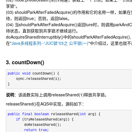
享锁“。
(03) shouldParkAfterFailedAcquire()的作用和它的名称
待，则返回true；否则，返回false。
(04) 当shouldParkAfterFailedAcquire()返回ture时，则调用parkA
待状态，直到获取到共享锁才继续运行。
doAcquireSharedInterruptibly()中的shouldParkAfterFailedAcquire
在"
Java多线程系列--“JUC锁”03之 公平锁(一)
"中介绍过，这里也就
3. countDown()
public
void
 countDown() {

    sync.releaseShared(
1
);

}
说明
：该函数实际上调用releaseShared(1)释放共享锁。
releaseShared()在AQS中实现，源码如下：
public
final
boolean
 releaseShared(
int
 arg) {

if
 (tryReleaseShared(arg)) {

        doReleaseShared();

return
true
;
