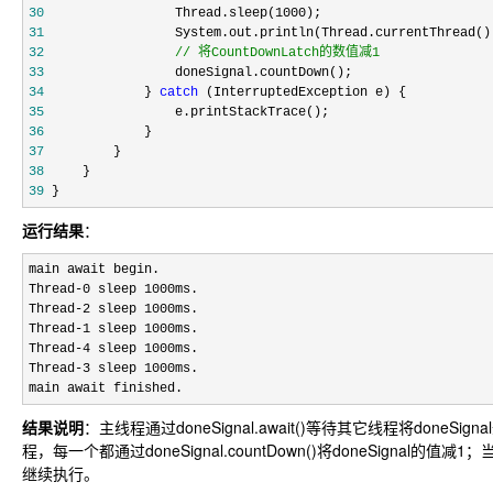
30
                 Thread.sleep(1000
31
                 System.out.println(Thread.currentThread()
32
//
 将CountDownLatch的数值减1
33
34
             } 
catch
35
36
37
38
39
 }
运行结果
：
main await begin.

Thread
-0
 sleep 1000ms.

Thread
-2
 sleep 1000ms.

Thread
-1
 sleep 1000ms.

Thread
-4
 sleep 1000ms.

Thread
-3
 sleep 1000ms.

main await finished.
结果说明
：主线程通过doneSignal.await()等待其它线程将doneSign
程，每一个都通过doneSignal.countDown()将doneSignal的值减1；
继续执行。