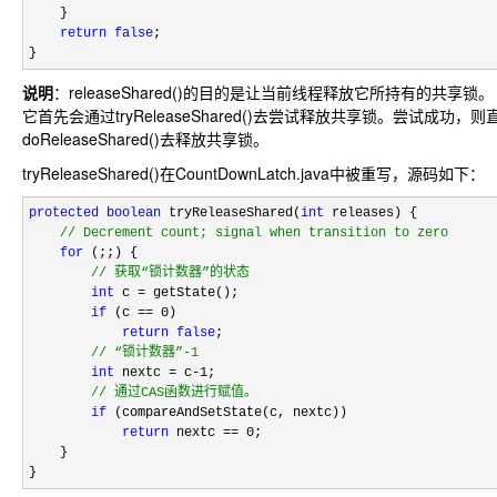
    }

return
false
;

}
说明
：releaseShared()的目的是让当前线程释放它所持有的共享锁。
它首先会通过tryReleaseShared()去尝试释放共享锁。尝试成功
doReleaseShared()去释放共享锁。
tryReleaseShared()在CountDownLatch.java中被重写，源码如下：
protected
boolean
 tryReleaseShared(
int
 releases) {

//
 Decrement count; signal when transition to zero
for
 (;;) {

//
 获取“锁计数器”的状态
int
 c =
 getState();

if
 (c == 0
)

return
false
;

//
 “锁计数器”-1
int
 nextc = c-1
;

//
 通过CAS函数进行赋值。
if
 (compareAndSetState(c, nextc))

return
 nextc == 0
;

    }

}