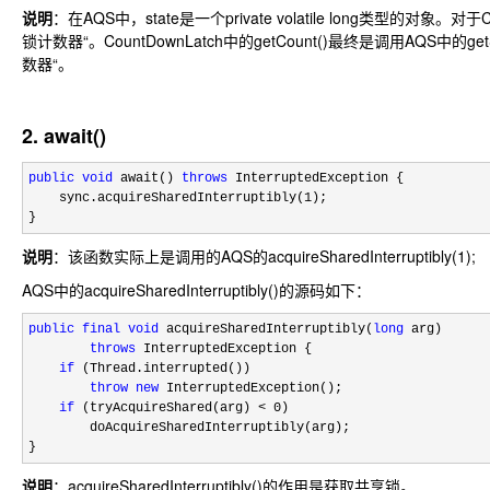
说明
：在AQS中，state是一个private volatile long类型的对象。对于C
锁计数器“。CountDownLatch中的getCount()最终是调用AQS中的get
数器“。
2. await()
public
void
 await() 
throws
 InterruptedException {

    sync.acquireSharedInterruptibly(
1
);

}
说明
：该函数实际上是调用的AQS的acquireSharedInterruptibly(1);
AQS中的acquireSharedInterruptibly()的源码如下：
public
final
void
 acquireSharedInterruptibly(
long
 arg)

throws
 InterruptedException {

if
 (Thread.interrupted())

throw
new
 InterruptedException();

if
 (tryAcquireShared(arg) < 0
)

        doAcquireSharedInterruptibly(arg);

}
说明
：acquireSharedInterruptibly()的作用是获取共享锁。