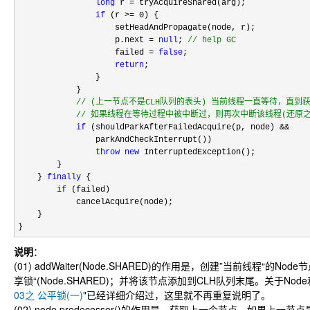
long
 r =
 tryAcquireShared(arg);

if
 (r >= 0
) {

                    setHeadAndPropagate(node, r);

                    p.next 
= 
null
; 
//
 help GC
                    failed = 
false
;

return
;

                }

            }

//
 (上一节点不是CLH队列的表头) 当前线程一直等待，直到获
//
 如果线程在等待过程中被中断过，则再次中断该线程(还原
if
 (shouldParkAfterFailedAcquire(p, node) &&
                parkAndCheckInterrupt())

throw
new
 InterruptedException();

        }

    } 
finally
 {

if
 (failed)

            cancelAcquire(node);

    }

}
说明
：
(01) addWaiter(Node.SHARED)的作用是，创建”当前线程“的N
享锁“(Node.SHARED)；并将该节点添加到CLH队列末尾。关于Node
03之 公平锁(一)
"已经详细介绍过，这里就不再重复说明了。
(02) node.predecessor()的作用是，获取上一个节点。如果上