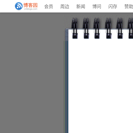
会员
周边
新闻
博问
闪存
赞