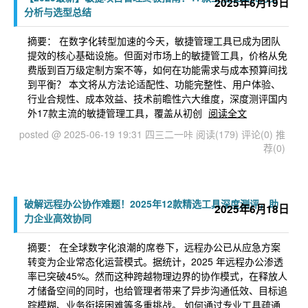
2025年6月19日
分析与选型总结
摘要： 在数字化转型加速的今天，敏捷管理工具已成为团队
提效的核心基础设施。但面对市场上的敏捷管工具，价格从免
费版到百万级定制方案不等，如何在功能需求与成本预算间找
到平衡？ 本文将从方法论适配性、功能完整性、用户体验、
行业合规性、成本效益、技术前瞻性六大维度，深度测评国内
外17款主流的敏捷管理工具，覆盖从初创
阅读全文
posted @ 2025-06-19 19:31 四三二一咔
阅读(179)
评论(0)
推
荐(0)
破解远程办公协作难题！2025年12款精选工具深度测评，助
2025年6月18日
力企业高效协同
摘要： 在全球数字化浪潮的席卷下，远程办公已从应急方案
转变为企业常态化运营模式。据统计，2025 年远程办公渗透
率已突破45%。然而这种跨越物理边界的协作模式，在释放人
才储备空间的同时，也给管理者带来了异步沟通低效、目标追
踪模糊、业务衔接困难等多重挑战。 如何通过专业工具疏通