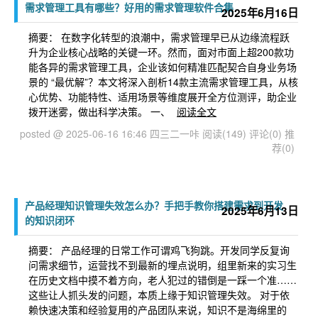
需求管理工具有哪些？好用的需求管理软件合集
2025年6月16日
摘要： 在数字化转型的浪潮中，需求管理早已从边缘流程跃
升为企业核心战略的关键一环。然而，面对市面上超200款功
能各异的需求管理工具，企业该如何精准匹配契合自身业务场
景的 “最优解”？本文将深入剖析14款主流需求管理工具，从核
心优势、功能特性、适用场景等维度展开全方位测评，助企业
拨开迷雾，做出科学决策。 一、
阅读全文
posted @ 2025-06-16 16:46 四三二一咔
阅读(149)
评论(0)
推
荐(0)
产品经理知识管理失效怎么办？手把手教你搭建需求到开发
2025年6月13日
的知识闭环
摘要： 产品经理的日常工作可谓鸡飞狗跳。开发同学反复询
问需求细节，运营找不到最新的埋点说明，组里新来的实习生
在历史文档中摸不着方向，老人犯过的错倒是一踩一个准……
这些让人抓头发的问题，本质上缘于知识管理失效。 对于依
赖快速决策和经验复用的产品团队来说，知识不是海绵里的