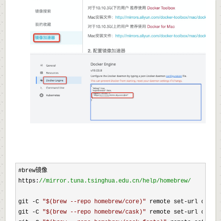
#brew镜像

https:
//
mirror.tuna.tsinghua.edu.cn/help/homebrew/
git 
-C 
"
$(brew --repo homebrew/core)
"
 remote set-url origi
git -C 
"
$(brew --repo homebrew/cask)
"
 remote set-url origi