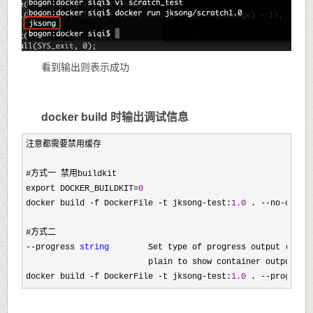
看到输出则表示成功
docker build 时输出调试信息
注意都需要禁用缓存

#方式一 禁用buildkit

export DOCKER_BUILDKIT
=
0
docker build 
-f DockerFile -t jksong-test:
1.0
 . --no-
cache

--progress 
string
        Set type of progress output (auto,
                         plain to show container output (d
docker build 
-f DockerFile -t jksong-test:
1.0
 . --progress