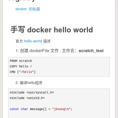
docker 的私服
手写 docker hello world
官方
hello-world
描述
1. 创建 dockerFile 文件 , 文件名：
scratch_test
FROM scratch

COPY hello 
/
CMD [
"
/hello
"
]
2. 编译hello程序
#include <sys/syscall.h>
#include 
<unistd.h>

const
char
 message[] = 
"
jksong\n
"
;
