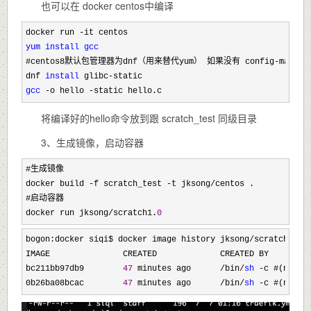
也可以在 docker centos中编译
docker run -
yum
install
gcc
#centos8默认包管理器为dnf（用来替代yum） 如果没有 config
-mana
dnf 
install
 glibc-
gcc
 -o hello -static hello.c
将编译好的hello命令放到跟 scratch_test 同级目录
3、生成镜像，启动容器
#生成镜像
docker build -f scratch_test -t jksong/
centos .
#启动容器

docker run jksong
/scratch1.
0
bogon:docker siqi$ docker image history jksong/scratch1.
0
IMAGE               CREATED             CREATED BY         
bc211bb97db9        
47
 minutes ago      /bin/
sh
 -c #(nop) 
0b26ba08bcac        
47
 minutes ago      /bin/
sh
 -c #(nop) 