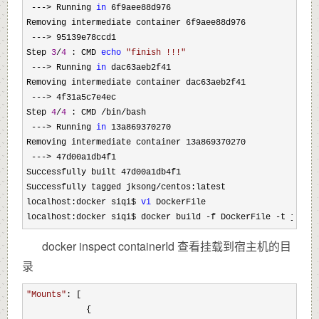
---> Running 
in
 6f9aee88d976

Removing intermediate container 6f9aee88d976

--->
 95139e78ccd1

Step 
3
/
4
 : CMD 
echo
"
finish !!!
"
 ---> Running 
in
 dac63aeb2f41

Removing intermediate container dac63aeb2f41

--->
 4f31a5c7e4ec

Step 
4
/
4
 : CMD /bin/
bash

---> Running 
in
 13a869370270

Removing intermediate container 13a869370270

--->
 47d00a1db4f1

Successfully built 47d00a1db4f1

Successfully tagged jksong
/
centos:latest

localhost:docker siqi$ 
vi
 DockerFile 

localhost:docker siqi$ docker build 
-f DockerFile -t jkson
docker inspect containerId 查看挂载到宿主机的目
录
"
Mounts
"
: [

            {
