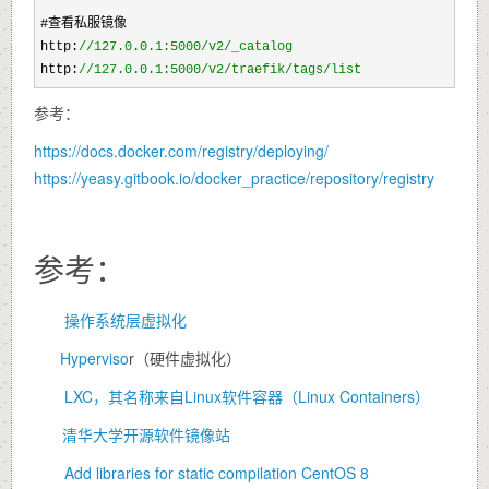
#查看私服镜像

http:
//
127.0.0.1:5000/v2/_catalog
http:
//
127.0.0.1:5000/v2/traefik/tags/list
参考：
https://docs.docker.com/registry/deploying/
https://yeasy.gitbook.io/docker_practice/repository/registry
参考：
操作系统层虚拟化
Hyperviso
r（硬件虚拟化）
LXC，其名称来自Linux软件容器（Linux Containers）
清华大学开源软件镜像站
Add libraries for static compilation CentOS 8