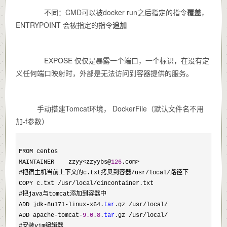
不同：CMD可以被docker run之后指定的指令
覆盖
，
ENTRYPOINT 会被指定的指令
追加
EXPOSE 仅仅是暴露一个端口，一个标识，在没有定
义任何端口映射时，外部是无法访问到容器提供的服务。
手动搭建Tomcat环境， DockerFile（默认文件名不用
加-f参数）
FROM centos

MAINTAINER    zzyy
<zzyybs@
126
.com>
#把宿主机当前上下文的c.txt拷贝到容器
/usr/local/
路径下 

COPY c.txt 
/usr/local/
cincontainer.txt 

#把java与tomcat添加到容器中 

ADD jdk
-8u171-linux-x64.
tar
.gz /usr/local/
ADD apache
-tomcat-
9.0
.
8
.
tar
.gz /usr/local/
#安装vim编辑器 
