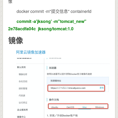
像
docker commit -m"提交信息" containerId
commit -a'jksong' -m"tomcat_new"
2e78acdfa04c
jksong/tomcat:1.0
镜像
阿里云镜像加速器