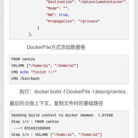
"
Destination
"
: 
"
/dataVolumeContainer
"
,

"
Mode
"
: 
""
,

"
RW
"
: 
true
,

"
Propagation
"
: 
"
rprivate
"
            }

        ],
DockerFile方式添加数据卷
FROM centos

VOLUME [
"
/home/a1
"
, 
"
/home/a2
"
]

CMD 
echo
"
finish !!!
"
CMD 
/bin/bash
执行：docker build -f DockerFile -t jksong/centos .
最后的点指上下文，复制文件时的基础路径
Sending build context to Docker daemon  
3
.072kB

Step 
1
/
4
 : FROM centos

--->
 831691599b88

Step 
2
/
4
 : VOLUME [
"
/home/a1
"
, 
"
/home/a2
"
]
