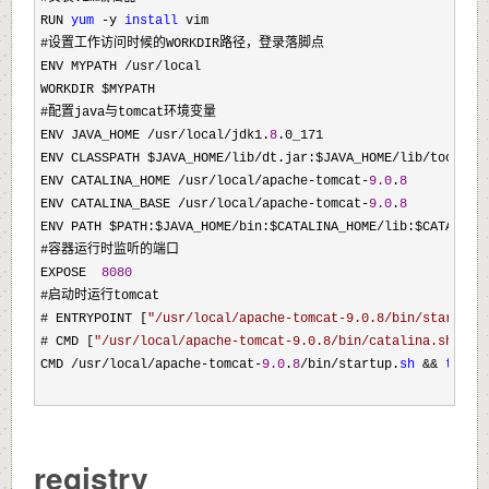
RUN 
yum
 -y 
install
 vim 

#设置工作访问时候的WORKDIR路径，登录落脚点 

ENV MYPATH 
/usr/
local 

WORKDIR $MYPATH 

#配置java与tomcat环境变量 

ENV JAVA_HOME 
/usr/local/jdk1.
8
.0_171 

ENV CLASSPATH $JAVA_HOME
/lib/dt.jar:$JAVA_HOME/lib/
tools.ja
ENV CATALINA_HOME 
/usr/local/apache-tomcat-
9.0
.
8
ENV CATALINA_BASE 
/usr/local/apache-tomcat-
9.0
.
8
ENV PATH $PATH:$JAVA_HOME
/bin:$CATALINA_HOME/lib:$CATALINA
#容器运行时监听的端口 

EXPOSE  
8080
#启动时运行tomcat 

# ENTRYPOINT [
"
/usr/local/apache-tomcat-9.0.8/bin/startup.
# CMD [
"
/usr/local/apache-tomcat-9.0.8/bin/catalina.sh
"
,
"
r
CMD 
/usr/local/apache-tomcat-
9.0
.
8
/bin/startup.
sh
 && 
tail
 
registry