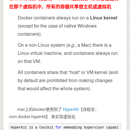
在那个虚拟机中，所有的容器共享宿主机或虚拟机
Docker containers always run on a
Linux kernel
(except for the case of native Windows
containers).
On a non-Linux system (
e.g.
, a Mac) there is a
Linux virtual machine, and containers always run
on that VM.
All containers share that “host” or VM kernel (and
by default are prohibited from making changes
that would affect the whole system).
mac上的docker使用到了
HyperKit
【进程名：
com.docker.hyperkit】 来实现虚拟化
HyperKit is a toolkit 
for
 embedding hypervisor capabilitie