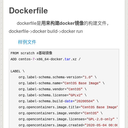
Dockerfile
dockerfile是
用来构建docker镜像
的构建文件，
dockerfile->docker build->docker run
样例文件
FROM scratch #基础镜像

ADD centos
-
7
-x86_64-docker.
tar
.xz /
LABEL \

    org.label
-schema.schema-version=
"
1.0
"
 \

    org.label
-schema.name=
"
CentOS Base Image
"
 \

    org.label
-schema.vendor=
"
CentOS
"
 \

    org.label
-schema.license=
"
GPLv2
"
 \

    org.label
-schema.build-
date
=
"
20200504
"
 \

    org.opencontainers.image.title
=
"
CentOS Base Image
"
 \

    org.opencontainers.image.vendor
=
"
CentOS
"
 \

    org.opencontainers.image.licenses
=
"
GPL-2.0-only
"
 \

    org.opencontainers.image.created
=
"
2020-05-04 00:00:00+