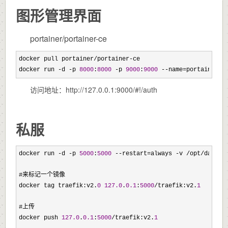
图形管理界面
portainer/portainer-ce
docker pull portainer/portainer-
ce

docker run 
-d -p 
8000
:
8000
 -p 
9000
:
9000
 --name=portainer -
访问地址：http://127.0.0.1:9000/#!/auth
私服
docker run -d -p 
5000
:
5000
 --restart=always -v /opt/data/r
#来标记一个镜像

docker tag traefik:v2.
0
127.0
.
0.1
:
5000
/traefik:v2.
1
#上传

docker push 
127.0
.
0.1
:
5000
/traefik:v2.
1