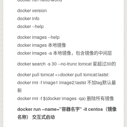
docker version
docker info
docker --help
docker images --help
docker images 本地镜像
docker images -a 本地镜像，包含镜像的中间层
docker search -s 30 --no-trunc tomcat 星超过30的
docker pull tomcat =>docker pull tomcat:lastst
docker rmi -f image1 image2:lastst 不加tag默认最
新
docker rmi -f $(docker images -qa) 删除所有镜像
docker run --name="容器名字" -it centos（镜像
名称） 交互式启动