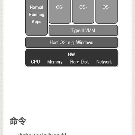
命令
docker run hello-world