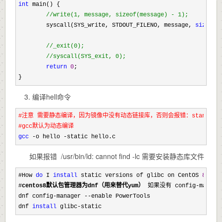
int
 main() {

//
write(1, message, sizeof(message) - 1);
        syscall(SYS_write, STDOUT_FILENO, message, 
sizeof
(
//
_exit(0);

//
syscall(SYS_exit, 0);
return
0
;

}
3. 编译hell命令
#
注意 需要静态编译，因为镜像中没有动态链接库，否则会报错：standard_init_linux
gcc
 -o hello -static hello.c
如果报错
/usr/bin/ld: cannot find -lc 需要安装静态库文件
#How 
do
 I 
install
 static versions of glibc on CentOS 
8
#
centos8默认包管理器为dnf（用来替代yum）
 如果没有 config
-manag
dnf config
-manager --
enable PowerTools 

dnf 
install
 glibc-static