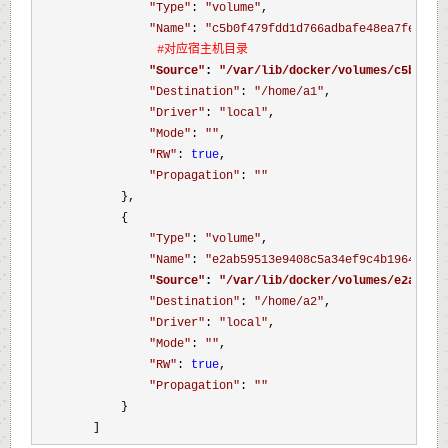
"
Type
"
: 
"
volume
"
,

"
Name
"
: 
"
c5b0f479fdd1d766adbafe48ea7fecc28
#对应宿主机目录

"
Source
"
: 
"
/var/lib/docker/volumes/c5b0f47
"
Destination
"
: 
"
/home/a1
"
,

"
Driver
"
: 
"
local
"
,

"
Mode
"
: 
""
,

"
RW
"
: 
true
,

"
Propagation
"
: 
""
            },

            {

"
Type
"
: 
"
volume
"
,

"
Name
"
: 
"
e2ab59513e9408c5a34ef9c4b1964d55b
"
Source
"
: 
"
/var/lib/docker/volumes/e2ab595
"
Destination
"
: 
"
/home/a2
"
,

"
Driver
"
: 
"
local
"
,

"
Mode
"
: 
""
,

"
RW
"
: 
true
,

"
Propagation
"
: 
""
            }

        ]