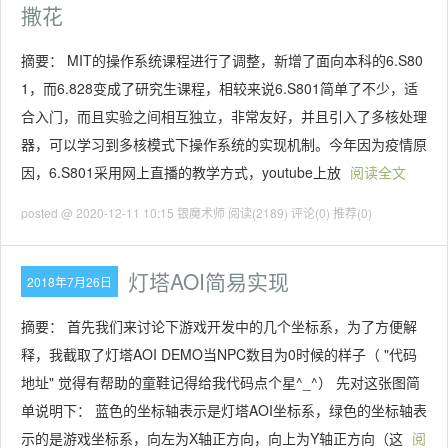
撒花
摘要： MIT的操作系统课程进行了调整，新增了面向本科的6.S80
1，而6.828变成了研究生课程，相较来说6.S801简单了不少，适
合入门，而且实验之间相互独立，非常友好，并且引入了多核处理
器，可以学习到多核模式下操作系统的实现机制。今年因为疫情原
因，6.S801采用网上直播的教学方式，youtube上放
阅读全文
posted @ 2020-12-11 10:15 银魔术师
阅读(2189)
评论(0)
推荐(0)
灯塔AOI简易实现
2018年7月26日
摘要： 首先我们来讨论下游戏开发中的几个坐标系，为了方便解
释，我截取了灯塔AOI DEMO当NPC数目为0时候的样子（ "代码
地址" 觉得有帮助的童鞋记得给我代码点个星^_^） 先对这张图简
单说明下： 蓝色的坐标轴表示是灯塔AOI坐标系，绿色的坐标轴表
示的是游戏坐标系，向左为X轴正方向，向上为Y轴正方向（这
阅