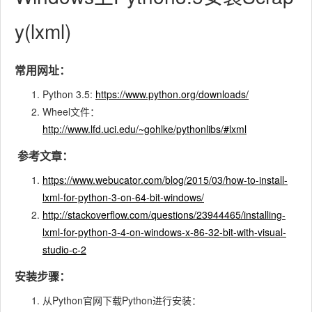
y(lxml)
常用网址：
Python 3.5:
https://www.python.org/downloads/
Wheel文件：
http://www.lfd.uci.edu/~gohlke/pythonlibs/#lxml
参考文章：
https://www.webucator.com/blog/2015/03/how-to-install-
lxml-for-python-3-on-64-bit-windows/
http://stackoverflow.com/questions/23944465/installing-
lxml-for-python-3-4-on-windows-x-86-32-bit-with-visual-
studio-c-2
安装步骤：
从Python官网下载Python进行安装：