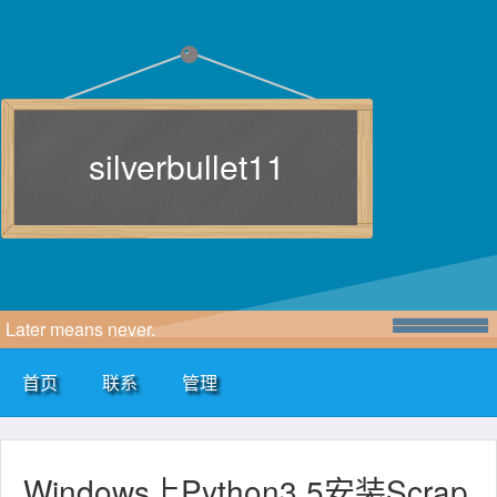
silverbullet11
Later means never.
首页
联系
管理
Windows上Python3.5安装Scrap